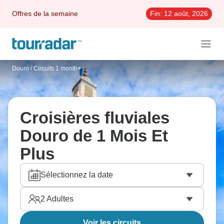
Offres de la semaine
Fin:
12 août, 2026
Douro
/
Circuits 1 month+
Croisières fluviales
Douro de 1 Mois Et
Plus
Sélectionnez la date
2
Adultes
Voir les circuits