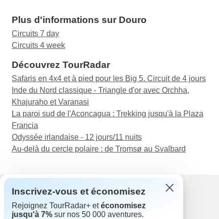
Plus d'informations sur Douro
Circuits 7 day
Circuits 4 week
Découvrez TourRadar
Safaris en 4x4 et à pied pour les Big 5. Circuit de 4 jours
Inde du Nord classique - Triangle d'or avec Orchha,
Khajuraho et Varanasi
La paroi sud de l'Aconcagua : Trekking jusqu'à la Plaza
Francia
Odyssée irlandaise - 12 jours/11 nuits
Au-delà du cercle polaire : de Tromsø au Svalbard
Inscrivez-vous et économisez
Rejoignez TourRadar+ et
économisez
Assistance
jusqu'à 7%
sur nos 50 000 aventures.
Contactez-nous