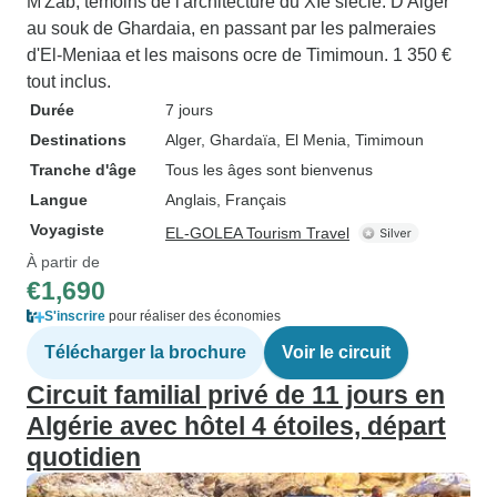
M'Zab, témoins de l'architecture du XIe siècle. D'Alger
au souk de Ghardaia, en passant par les palmeraies
d'El-Meniaa et les maisons ocre de Timimoun. 1 350 €
tout inclus.
Durée
7 jours
Destinations
Alger
, Ghardaïa
, El Menia
, Timimoun
Tranche d'âge
Tous les âges sont bienvenus
Langue
Anglais, Français
Voyagiste
EL-GOLEA Tourism Travel
À partir de
€1,690
S'inscrire
pour réaliser des économies
Télécharger la brochure
Voir le circuit
Circuit familial privé de 11 jours en
Algérie avec hôtel 4 étoiles, départ
quotidien