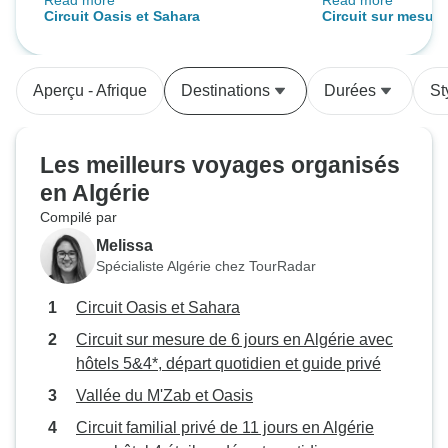
Read more
Read more
nous indiquaient ! Les hôtels
J'ai une nouvelle
Circuit Oasis et Sahara
Circuit sur mesure
étaient très différents, allant de
l'Algérie, un pays
Algérie avec hôtel
médiocres à bons. Les paysages
gouvernement join
quotidien et guide
étaient spectaculaires et les
parole Il prend soin de son peuple et
Aperçu - Afrique
Destinations
Durées
St
Algériens très, très amicaux et
ne se préoccupe g
serviables.
des touristes.
Les meilleurs voyages organisés
en Algérie
Compilé par
Melissa
Spécialiste Algérie chez TourRadar
Circuit Oasis et Sahara
Circuit sur mesure de 6 jours en Algérie avec
hôtels 5&4*, départ quotidien et guide privé
Vallée du M'Zab et Oasis
Circuit familial privé de 11 jours en Algérie