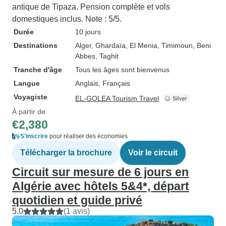
antique de Tipaza. Pension complète et vols
domestiques inclus. Note : 5/5.
Durée
10 jours
Destinations
Alger
, Ghardaïa
, El Menia
, Timimoun
, Beni
Abbes
, Taghit
Tranche d'âge
Tous les âges sont bienvenus
Langue
Anglais, Français
Voyagiste
EL-GOLEA Tourism Travel
À partir de
€2,380
S'inscrire
pour réaliser des économies
Télécharger la brochure
Voir le circuit
Circuit sur mesure de 6 jours en
Algérie avec hôtels 5&4*, départ
quotidien et guide privé
5.0
(1 avis)