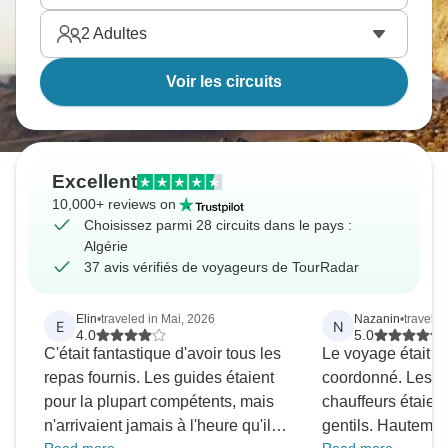
2
Adultes
Voir les circuits
Excellent
10,000+ reviews on
Choisissez parmi 28 circuits dans le pays :
Algérie
37 avis vérifiés de voyageurs de TourRadar
Elin
•
traveled in Mai, 2026
Nazanin
•
travele
E
N
4.0
5.0
C'était fantastique d'avoir tous les
Le voyage était 
repas fournis. Les guides étaient
coordonné. Les gu
pour la plupart compétents, mais
chauffeurs étaient
n'arrivaient jamais à l'heure qu'ils
gentils. Hautement recommandé.