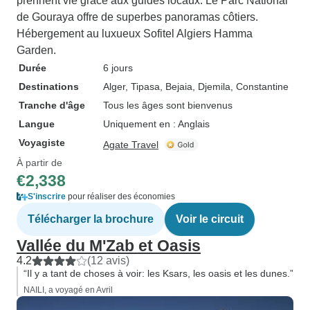
prennent vie grâce aux guides locaux. Le Parc National
de Gouraya offre de superbes panoramas côtiers.
Hébergement au luxueux Sofitel Algiers Hamma
Garden.
Durée
6 jours
Destinations
Alger
, Tipasa
, Bejaia
, Djemila
, Constantine
Tranche d'âge
Tous les âges sont bienvenus
Langue
Uniquement en : Anglais
Voyagiste
Agate Travel
À partir de
€2,338
S'inscrire
pour réaliser des économies
Télécharger la brochure
Voir le circuit
Vallée du M'Zab et Oasis
4.2
(12 avis)
“Il y a tant de choses à voir: les Ksars, les oasis et les dunes.”
NAILI, a voyagé en Avril