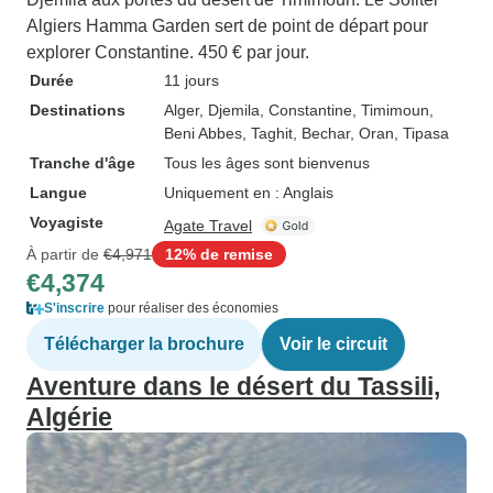
Algiers Hamma Garden sert de point de départ pour
explorer Constantine. 450 € par jour.
Durée
11 jours
Destinations
Alger
, Djemila
, Constantine
, Timimoun
,
Beni Abbes
, Taghit
, Bechar
, Oran
, Tipasa
Tranche d'âge
Tous les âges sont bienvenus
Langue
Uniquement en : Anglais
Voyagiste
Agate Travel
À partir de
€4,971
12% de remise
€4,374
S'inscrire
pour réaliser des économies
Télécharger la brochure
Voir le circuit
Aventure dans le désert du Tassili,
Algérie