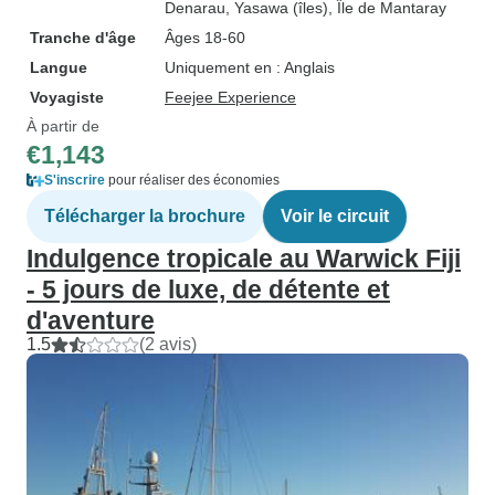
Denarau
, Yasawa (îles)
, Île de Mantaray
Tranche d'âge
Âges 18-60
Langue
Uniquement en : Anglais
Voyagiste
Feejee Experience
À partir de
€1,143
S'inscrire
pour réaliser des économies
Télécharger la brochure
Voir le circuit
Indulgence tropicale au Warwick Fiji
- 5 jours de luxe, de détente et
d'aventure
1.5
(2 avis)