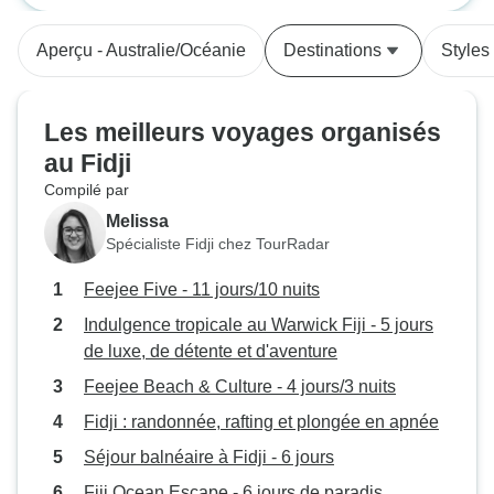
imagined I could do, like building a
pigerry, chopped down a tree with
Aperçu - Australie/Océanie
Destinations
Styles
a machete and built some steps.
The project leader was also
helpful in encouraging me to stick
Les meilleurs voyages organisés
with the harder jobs. I spent a lot of
au Fidji
my free time with a a Fijian family
Compilé par
who welcomed me in their home
and provided me with great meals.
Melissa
I highly recommend this project to
Spécialiste Fidji chez TourRadar
anyone to wants to do something
Feejee Five - 11 jours/10 nuits
Indulgence tropicale au Warwick Fiji - 5 jours
de luxe, de détente et d'aventure
Feejee Beach & Culture - 4 jours/3 nuits
Fidji : randonnée, rafting et plongée en apnée
Séjour balnéaire à Fidji - 6 jours
Fiji Ocean Escape - 6 jours de paradis