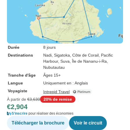
Durée
8 jours
Destinations
Nadi
, Sigatoka
, Côte de Corail
, Pacific
Harbour
, Suva
, Île de Nananu-i-Ra
,
Nubutautau
Tranche d'âge
Âges 15+
Langue
Uniquement en : Anglais
Voyagiste
Intrepid Travel
À partir de
€3,630
20% de remise
€2,904
S'inscrire
pour réaliser des économies
Télécharger la brochure
Voir le circuit