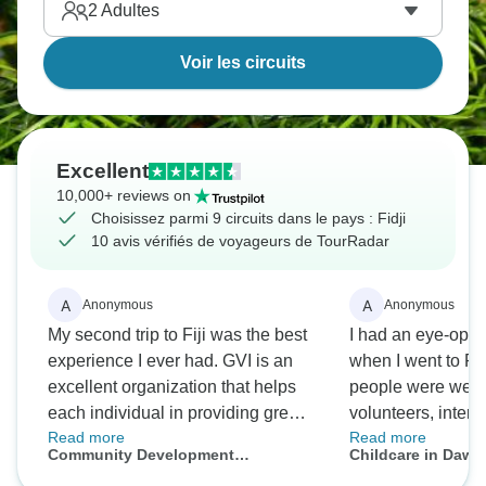
2
Adultes
Voir les circuits
Excellent
10,000+ reviews on
Choisissez parmi 9 circuits dans le pays : Fidji
10 avis vérifiés de voyageurs de TourRadar
A
A
Anonymous
Anonymous
My second trip to Fiji was the best
I had an eye-ope
experience I ever had. GVI is an
when I went to Fij
excellent organization that helps
people were welc
each individual in providing great
volunteers, intern
Read more
Read more
opportunities. There were a lot of
had a great time 
Community Development
Childcare in Dawas
things I did on the trip that I never
a bit longer if not 
Expedition in Dawasamu, Fiji (14n+)