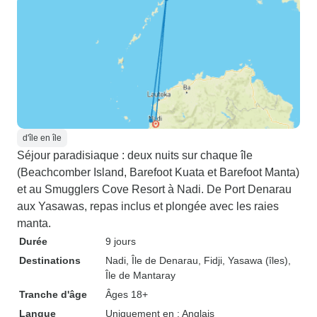
d'île en île
Séjour paradisiaque : deux nuits sur chaque île
(Beachcomber Island, Barefoot Kuata et Barefoot Manta)
et au Smugglers Cove Resort à Nadi. De Port Denarau
aux Yasawas, repas inclus et plongée avec les raies
manta.
Durée
9 jours
Destinations
Nadi
, Île de Denarau
, Fidji
, Yasawa (îles)
,
Île de Mantaray
Tranche d'âge
Âges 18+
Langue
Uniquement en : Anglais