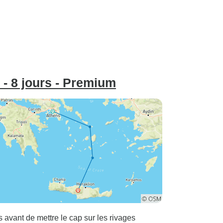
bonne, efficace et avec un
bon temps de réponse. Nous
avons eu deux problèmes
vers la fin. Un problème de
transfert qui a été résolu et
remboursé. Un problème de
billetterie de ferry qui n'a pas
s - 8 jours - Premium
été résolu car il est considéré
comme "hors de leur
responsabilité". Au final, je
vous conseille de réserver ce
circuit si vous bénéficiez
d'une bonne réduction et si
vous n'avez vraiment pas le
temps de vous occuper de la
logistique. Sinon, prenez le
temps de vous renseigner en
ligne et de réserver vous-
avant de mettre le cap sur les rivages
même, cela vous reviendra