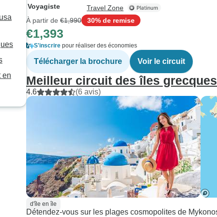
Voyagiste
Travel Zone
Nusa
À partir de
€1,990
30% de remise
€1,393
ques
S'inscrire
pour réaliser des économies
s
Télécharger la brochure
Voir le circuit
 en
Meilleur circuit des îles grecque
4.6
(6 avis)
d'île en île
Détendez-vous sur les plages cosmopolites de Mykonos 