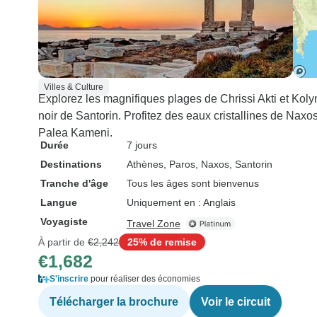
Villes & Culture
Explorez les magnifiques plages de Chrissi Akti et Koly
noir de Santorin. Profitez des eaux cristallines de Nax
Palea Kameni.
Durée
7 jours
Destinations
Athènes
, Paros
, Naxos
, Santorin
Tranche d'âge
Tous les âges sont bienvenus
Langue
Uniquement en : Anglais
Voyagiste
Travel Zone
À partir de
€2,242
25% de remise
€1,682
S'inscrire
pour réaliser des économies
Télécharger la brochure
Voir le circuit