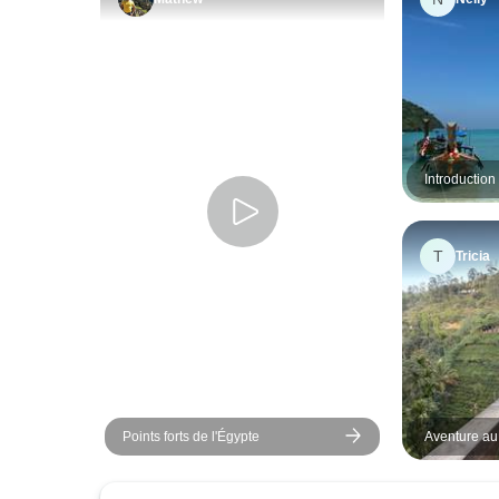
Introduction
T
Tricia
Points forts de l'Égypte
Aventure au 
et Safari !