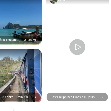
 à la Thaïlande - 9 Jours
Sri Lanka - Train, Surf
East Philippines Classic 10 jours -
One Life Adventures