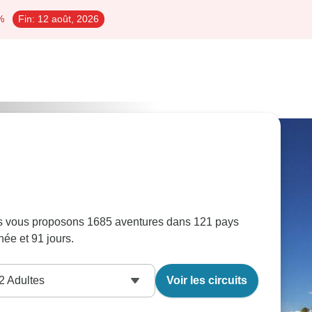
%
Fin:
12 août, 2026
us vous proposons 1685 aventures dans 121 pays
née et 91 jours.
2
Adultes
Voir les circuits