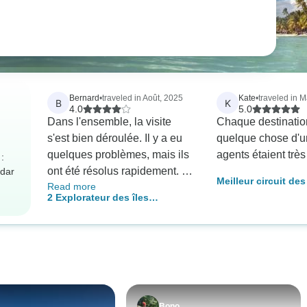
Bernard
•
traveled in Août, 2025
Kate
•
traveled in M
B
K
4.0
5.0
Dans l'ensemble, la visite
Chaque destination
s'est bien déroulée. Il y a eu
quelque chose d'un
quelques problèmes, mais ils
agents étaient très
:
ont été résolus rapidement. La
adar
Meilleur circuit des
Read more
visite premium devrait avoir
grecques - 8 jours
2 Explorateur des îles
des chambres premium et ce
grecques : Paros et Santorin -
n'était pas clair. A la décharge
Premium
de l'opéra, nous avons eu de
belles chambres. Pedro, le
guide à Santorin, était
excellent et bien organisé.
Bono