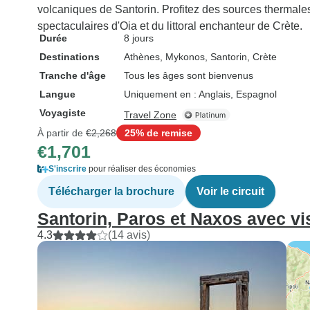
volcaniques de Santorin. Profitez des sources thermale
spectaculaires d'Oia et du littoral enchanteur de Crète.
Durée
8 jours
Destinations
Athènes
, Mykonos
, Santorin
, Crète
Tranche d'âge
Tous les âges sont bienvenus
Langue
Uniquement en : Anglais, Espagnol
Voyagiste
Travel Zone
À partir de
€2,268
25% de remise
€1,701
S'inscrire
pour réaliser des économies
Télécharger la brochure
Voir le circuit
Santorin, Paros et Naxos avec vi
4.3
(14 avis)