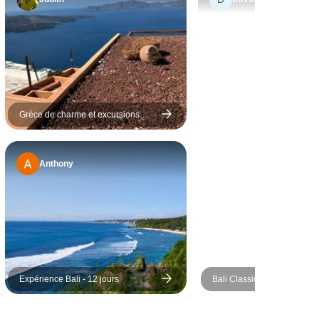
de sélection des visites
guidées et des hôtels. Visites
guidées : La première à Paros
était tout à fait exceptionnelle
(comme le montre son prix
réel après avoir regardé en
ligne, environ 180 euros par
Grèce de charme et excursions
dans les îles - 10 jours
personne). La deuxième sur
Naxos était très décevante en
Anthony
ce qui concerne la qualité du
service (il s'agit
essentiellement d'un grand
tour en bus surpeuplé où vous
suivez un groupe après l'autre
à chaque endroit et que vous
pouviez réserver vous-même
Expérience Bali - 12 jours
Bali Classic 12 jours - One 
facilement à l'arrivée et qui
Adventures
coûte en réalité 30 euros par