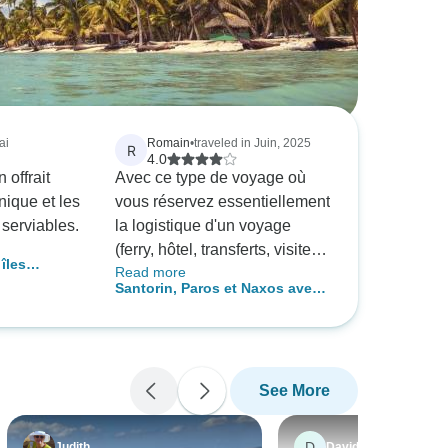
ai
Romain
•
traveled in Juin, 2025
R
4.0
 offrait
Avec ce type de voyage où
ique et les
vous réservez essentiellement
 serviables.
la logistique d'un voyage
(ferry, hôtel, transferts, visite)
 îles
Read more
et minimisez le stress pendant
 - Premium
Santorin, Paros et Naxos avec
votre voyage, vous vous
visites guidées - Standard
attendez à payer un certain
montant pour le service par
rapport au prix "réel". Mais
See More
vous vous attendez
également en retour à une
certaine qualité de service et
D
Judith
David