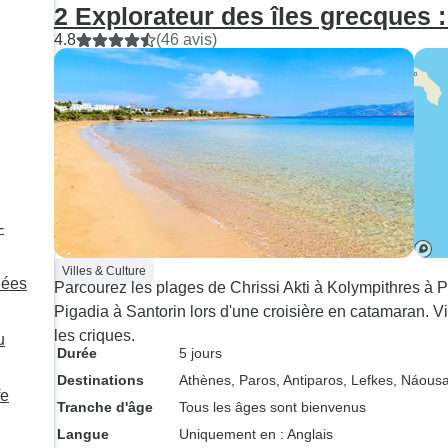
2 Explorateur des îles grecques 
4.8
(46 avis)
-
Villes & Culture
dées
Parcourez les plages de Chrissi Akti à Kolympithres à P
Pigadia à Santorin lors d'une croisière en catamaran. Vi
les criques.
u
Durée
5 jours
Destinations
Athènes
, Paros
, Antiparos
, Lefkes
, Náous
fe
Tranche d'âge
Tous les âges sont bienvenus
Langue
Uniquement en : Anglais