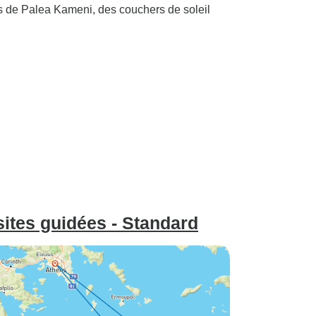
s de Palea Kameni, des couchers de soleil
bien moins cher. Je
m'attendais à en avoir un peu
plus pour mon argent, mais je
suis quand même contente
d'avoir essayé une fois.
sites guidées - Standard