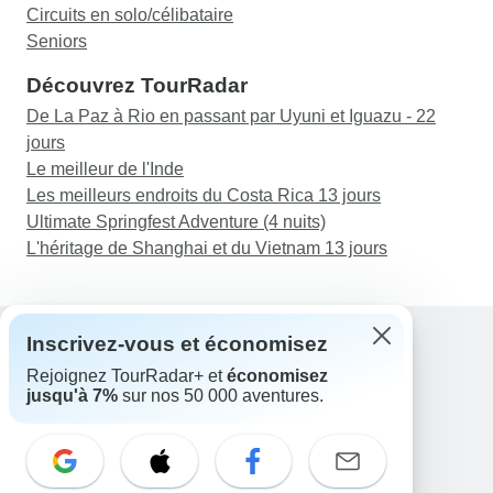
Circuits en solo/célibataire
Seniors
Découvrez TourRadar
De La Paz à Rio en passant par Uyuni et Iguazu - 22
jours
Le meilleur de l'Inde
Les meilleurs endroits du Costa Rica 13 jours
Ultimate Springfest Adventure (4 nuits)
L'héritage de Shanghai et du Vietnam 13 jours
Inscrivez-vous et économisez
Rejoignez TourRadar+ et
économisez
Assistance
jusqu'à 7%
sur nos 50 000 aventures.
Contactez-nous
France +33 7 56 79 68 87
E-mail: support@tourradar.com
Sélectionnez la langue