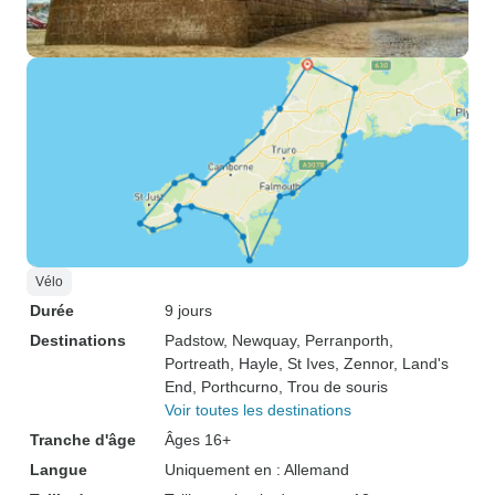
Vélo
Durée
9 jours
Destinations
Padstow
, Newquay
, Perranporth
,
Portreath
, Hayle
, St Ives
, Zennor
, Land's
End
, Porthcurno
, Trou de souris
Voir toutes les destinations
Tranche d'âge
Âges 16+
Langue
Uniquement en : Allemand