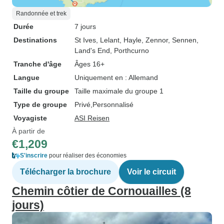
Randonnée et trek
Durée
7 jours
Destinations
St Ives
, Lelant
, Hayle
, Zennor
, Sennen
,
Land's End
, Porthcurno
Tranche d'âge
Âges 16+
Langue
Uniquement en : Allemand
Taille du groupe
Taille maximale du groupe 1
Type de groupe
Privé
Personnalisé
Voyagiste
ASI Reisen
À partir de
€1,209
S'inscrire
pour réaliser des économies
Télécharger la brochure
Voir le circuit
Chemin côtier de Cornouailles (8
jours)