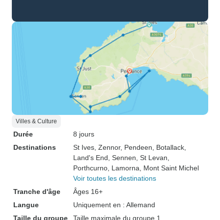
Villes & Culture
Durée
8 jours
Destinations
St Ives
, Zennor
, Pendeen
, Botallack
,
Land's End
, Sennen
, St Levan
,
Porthcurno
, Lamorna
, Mont Saint Michel
Voir toutes les destinations
Tranche d'âge
Âges 16+
Langue
Uniquement en : Allemand
Taille du groupe
Taille maximale du groupe 1