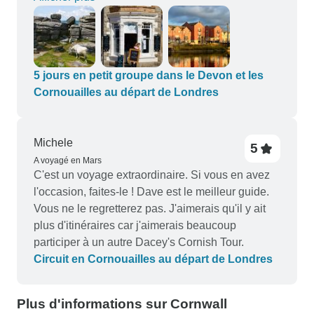
permis de nous sentir détendus et bienvenus.
Mon coup de cœur : la côte atlantique des
Cornouailles et plus particulièrement Saint Ives.
5 jours en petit groupe dans le Devon et les
Cornouailles au départ de Londres
Michele
5
A voyagé en Mars
C'est un voyage extraordinaire. Si vous en avez
l'occasion, faites-le ! Dave est le meilleur guide.
Vous ne le regretterez pas. J'aimerais qu'il y ait
plus d'itinéraires car j'aimerais beaucoup
participer à un autre Dacey's Cornish Tour.
Circuit en Cornouailles au départ de Londres
Plus d'informations sur Cornwall