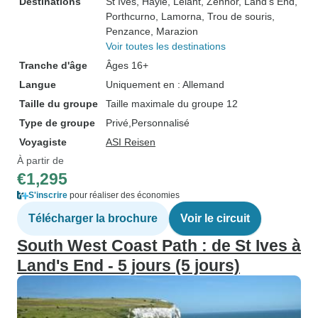
Destinations
St Ives
, Hayle
, Lelant
, Zennor
, Land's End
,
Porthcurno
, Lamorna
, Trou de souris
,
Penzance
, Marazion
Voir toutes les destinations
Tranche d'âge
Âges 16+
Langue
Uniquement en : Allemand
Taille du groupe
Taille maximale du groupe 12
Type de groupe
Privé
Personnalisé
Voyagiste
ASI Reisen
À partir de
€1,295
S'inscrire
pour réaliser des économies
Télécharger la brochure
Voir le circuit
South West Coast Path : de St Ives à
Land's End - 5 jours (5 jours)