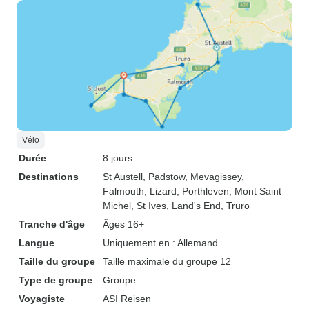
Vélo
Durée
8 jours
Destinations
St Austell
, Padstow
, Mevagissey
,
Falmouth
, Lizard
, Porthleven
, Mont Saint
Michel
, St Ives
, Land's End
, Truro
Tranche d'âge
Âges 16+
Langue
Uniquement en : Allemand
Taille du groupe
Taille maximale du groupe 12
Type de groupe
Groupe
Voyagiste
ASI Reisen