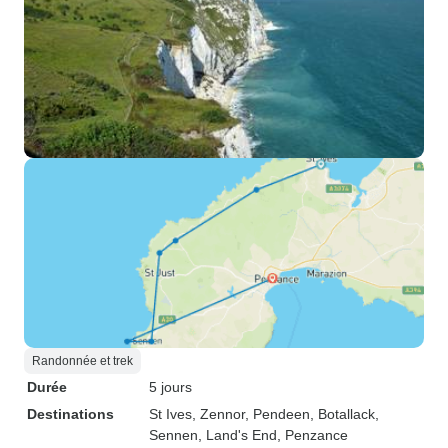
Randonnée et trek
Durée
5 jours
Destinations
St Ives
, Zennor
, Pendeen
, Botallack
,
Sennen
, Land's End
, Penzance