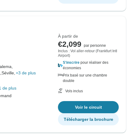
À partir de
€2,099
par personne
Inclus : Vol aller-retour (Frankfurt Intl
Airport)
S'inscrire
pour réaliser des
alema,
économies
,
Séville,
+3 de plus
Prix basé sur une chambre
double
1 de plus
Vols inclus
lemand
Voir le circuit
Télécharger la brochure