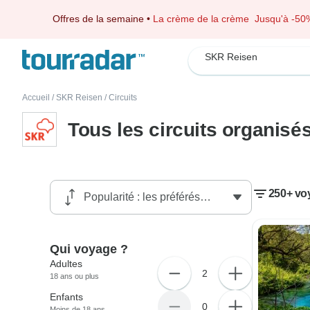
Offres de la semaine
•
La crème de la crème
Jusqu'à -50
SKR Reisen
Accueil
/
SKR Reisen
/
Circuits
Tous les circuits organis
250+ vo
Qui voyage ?
Adultes
2
18 ans ou plus
Enfants
0
Moins de 18 ans