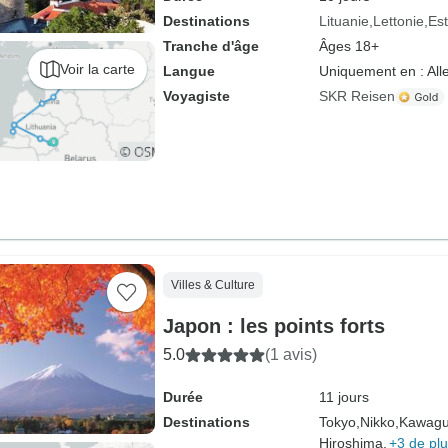
Destinations
Lituanie
Lettonie
Es
Tranche d'âge
Âges 18+
Voir la carte
Langue
Uniquement en : Al
Voyagiste
SKR Reisen
Villes & Culture
Japon : les points forts
5.0
(1 avis)
Durée
11 jours
Destinations
Tokyo,
Nikko,
Kawagu
Hiroshima,
+3 de pl