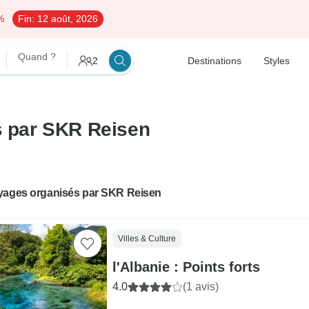
%
Fin:
12 août, 2026
Quand ?
2
Destinations
Styles
és par SKR Reisen
yages organisés par SKR Reisen
Villes & Culture
l'Albanie : Points forts
4.0
(1 avis)