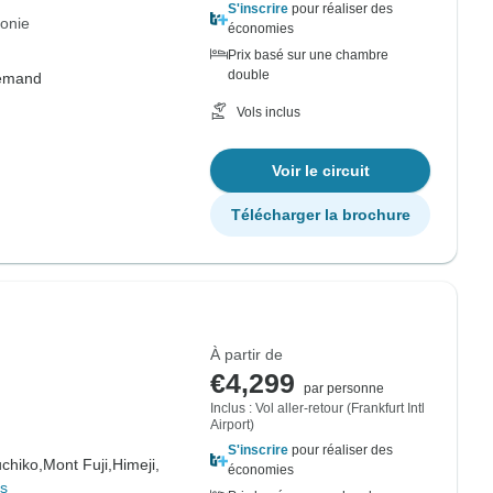
S'inscrire
pour réaliser des
tonie
économies
Prix basé sur une chambre
double
lemand
Vols inclus
Voir le circuit
Télécharger la brochure
À partir de
€4,299
par personne
Inclus : Vol aller-retour (Frankfurt Intl
Airport)
S'inscrire
pour réaliser des
chiko,
Mont Fuji,
Himeji,
économies
us