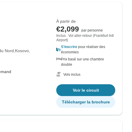
À partir de
€2,099
par personne
Inclus : Vol aller-retour (Frankfurt Intl
Airport)
S'inscrire
pour réaliser des
du Nord
Kosovo
économies
Prix basé sur une chambre
double
lemand
Vols inclus
Voir le circuit
Télécharger la brochure