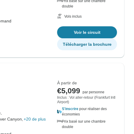
Prix basé sur une chambre
double
Vols inclus
lemand
Voir le circuit
Télécharger la brochure
À partir de
€5,099
par personne
Inclus : Vol aller-retour (Frankfurt Intl
Airport)
S'inscrire
pour réaliser des
,
économies
iver Canyon,
+20 de plus
Prix basé sur une chambre
double