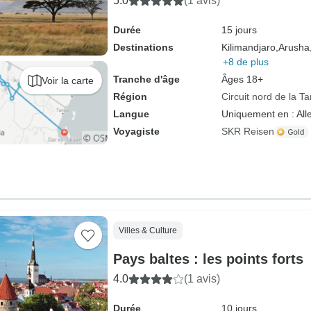
5.0
(1 avis)
Durée
15 jours
Destinations
Kilimandjaro,
Arusha
+8 de plus
Tranche d'âge
Âges 18+
Voir la carte
Région
Circuit nord de la T
Langue
Uniquement en : Al
Voyagiste
SKR Reisen
Villes & Culture
Pays baltes : les points forts
4.0
(1 avis)
Durée
10 jours