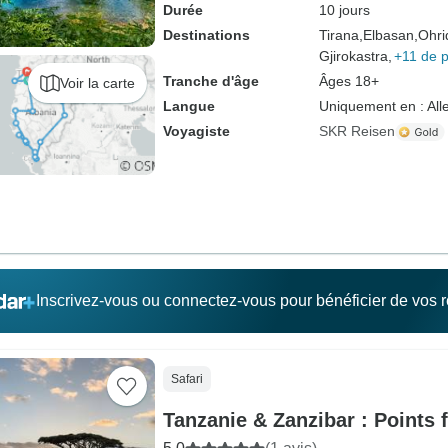
Durée
10 jours
Destinations
Tirana,
Elbasan,
Ohri
Gjirokastra,
+11 de p
Tranche d'âge
Âges 18+
Voir la carte
Langue
Uniquement en : Al
Voyagiste
SKR Reisen
Inscrivez-vous ou connectez-vous pour bénéficier de vos
Safari
Tanzanie & Zanzibar : Points f