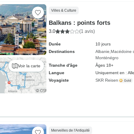
Villes & Culture
Balkans : points forts
3.0
(1 avis)
Durée
10 jours
Destinations
Albanie
Macédoine 
Monténégro
Tranche d'âge
Âges 18+
Voir la carte
Langue
Uniquement en : Al
Voyagiste
SKR Reisen
Merveilles de l'Antiquité