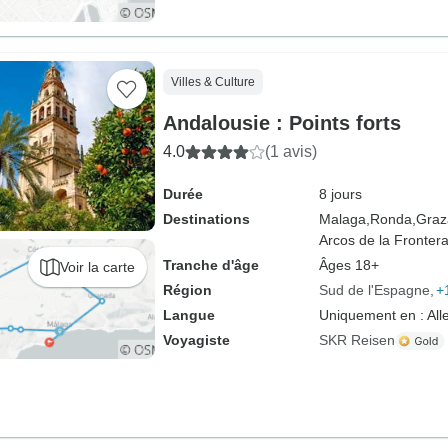
Villes & Culture
Andalousie : Points forts
4.0
(1 avis)
Durée
8 jours
Destinations
Malaga,
Ronda,
Graz
Arcos de la Frontera
Tranche d'âge
Âges 18+
Voir la carte
Région
Sud de l'Espagne
+
Langue
Uniquement en : Al
Voyagiste
SKR Reisen