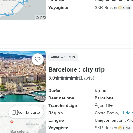
Langue
Uniquement en : Al
Voyagiste
SKR Reisen
Villes & Culture
Barcelone : city trip
5.0
(1 avis)
Durée
5 jours
Destinations
Barcelone
Tranche d'âge
Âges 18+
Voir la carte
Région
Costa Brava
+1 de 
Langue
Uniquement en : Al
Voyagiste
SKR Reisen