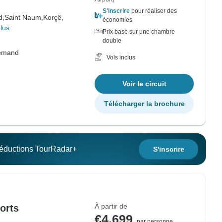
S'inscrire
pour réaliser des
d,
Saint Naum,
Korçë,
économies
lus
Prix basé sur une chambre
double
lemand
Vols inclus
Voir le circuit
Télécharger la brochure
 réductions TourRadar+
S'inscrire
À partir de
orts
€4,699
par personne