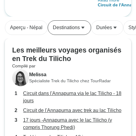
Read more
sur nous et nous 
Circuit de l'Annap
!
lac Tilicho
Aperçu - Népal
Destinations
Durées
Sty
Les meilleurs voyages organisés
en Trek du Tilicho
Compilé par
Melissa
Spécialiste Trek du Tilicho chez TourRadar
Circuit dans l'Annapurna via le lac Tilicho - 18
jours
Circuit de l'Annapurna avec trek au lac Tilicho
17 jours -Annapurna avec le lac Tilicho (y
compris Thorung Phedi)