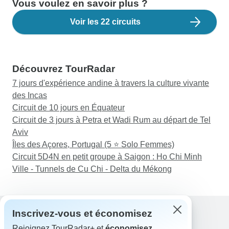
Vous voulez en savoir plus ?
Voir les 22 circuits
Découvrez TourRadar
7 jours d'expérience andine à travers la culture vivante
des Incas
Circuit de 10 jours en Équateur
Circuit de 3 jours à Petra et Wadi Rum au départ de Tel
Aviv
Îles des Açores, Portugal (5 ⭐ Solo Femmes)
Circuit 5D4N en petit groupe à Saigon : Ho Chi Minh
Ville - Tunnels de Cu Chi - Delta du Mékong
Inscrivez-vous et économisez
Rejoignez TourRadar+ et
économisez
Assistance