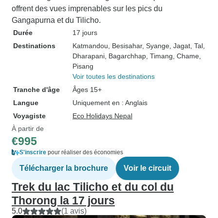
offrent des vues imprenables sur les pics du
Gangapurna et du Tilicho.
Durée
17 jours
Destinations
Katmandou
, Besisahar
, Syange
, Jagat
, Tal
,
Dharapani
, Bagarchhap
, Timang
, Chame
,
Pisang
Voir toutes les destinations
Tranche d'âge
Âges 15+
Langue
Uniquement en : Anglais
Voyagiste
Eco Holidays Nepal
À partir de
€995
S'inscrire
pour réaliser des économies
Télécharger la brochure
Voir le circuit
Trek du lac Tilicho et du col du
Thorong la 17 jours
5.0
(1 avis)