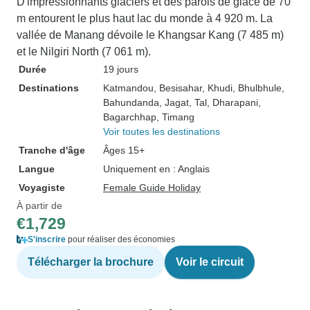
D'impressionnants glaciers et des parois de glace de 70
m entourent le plus haut lac du monde à 4 920 m. La
vallée de Manang dévoile le Khangsar Kang (7 485 m)
et le Nilgiri North (7 061 m).
Durée
19 jours
Destinations
Katmandou
, Besisahar
, Khudi
, Bhulbhule
,
Bahundanda
, Jagat
, Tal
, Dharapani
,
Bagarchhap
, Timang
Voir toutes les destinations
Tranche d'âge
Âges 15+
Langue
Uniquement en : Anglais
Voyagiste
Female Guide Holiday
À partir de
€1,729
S'inscrire
pour réaliser des économies
Télécharger la brochure
Voir le circuit