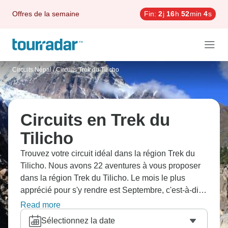
Offres de la semaine
Fin:
2
j
16
h
52
min
3
s
Circuits Népal
/
Circuits Trek du Tilicho
Circuits en Trek du
Tilicho
Trouvez votre circuit idéal dans la région Trek du
Tilicho. Nous avons 22 aventures à vous proposer
dans la région Trek du Tilicho. Le mois le plus
apprécié pour s'y rendre est Septembre, c'est-à-dire
le mois qui compte le plus grand nombre de
Read more
départs.
Sélectionnez la date