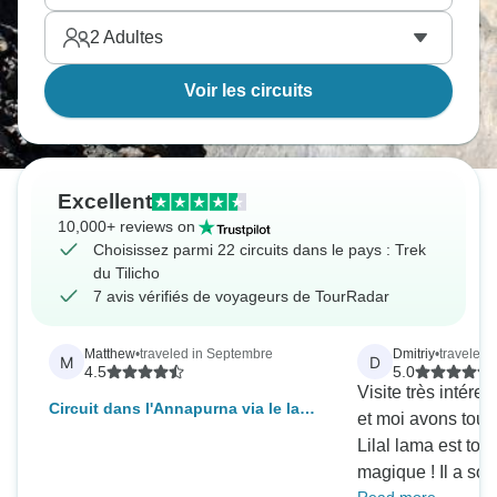
2
Adultes
Voir les circuits
Excellent
10,000+ reviews on
Choisissez parmi 22 circuits dans le pays : Trek
du Tilicho
7 avis vérifiés de voyageurs de TourRadar
Matthew
•
traveled in Septembre
Dmitriy
•
traveled 
M
D
4.5
5.0
Visite très intér
Circuit dans l'Annapurna via le lac
et moi avons tout
Tilicho - 18 jours
Lilal lama est tou
magique ! Il a sou