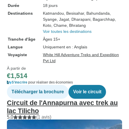
Durée
18 jours
Destinations
Katmandou
, Besisahar
, Bahundanda
,
Syange
, Jagat
, Dharapani
, Bagarchhap
,
Koto
, Chame
, Bhratang
Voir toutes les destinations
Tranche d'âge
Âges 15+
Langue
Uniquement en : Anglais
Voyagiste
White Hill Adventure Treks and Expedition
Pvt Ltd
À partir de
€1,514
S'inscrire
pour réaliser des économies
Télécharger la brochure
Voir le circuit
Circuit de l'Annapurna avec trek au
lac Tilicho
5.0
(1 avis)