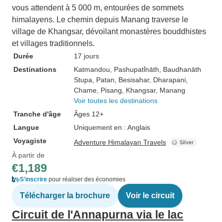
vous attendent à 5 000 m, entourées de sommets
himalayens. Le chemin depuis Manang traverse le
village de Khangsar, dévoilant monastères bouddhistes
et villages traditionnels.
Durée
17 jours
Destinations
Katmandou
, Pashupati̇̄nāth
, Baudhanāth
Stupa
, Patan
, Besisahar
, Dharapani
,
Chame
, Pisang
, Khangsar
, Manang
Voir toutes les destinations
Tranche d'âge
Âges 12+
Langue
Uniquement en : Anglais
Voyagiste
Adventure Himalayan Travels
À partir de
€1,189
S'inscrire
pour réaliser des économies
Télécharger la brochure
Voir le circuit
Circuit de l'Annapurna via le lac