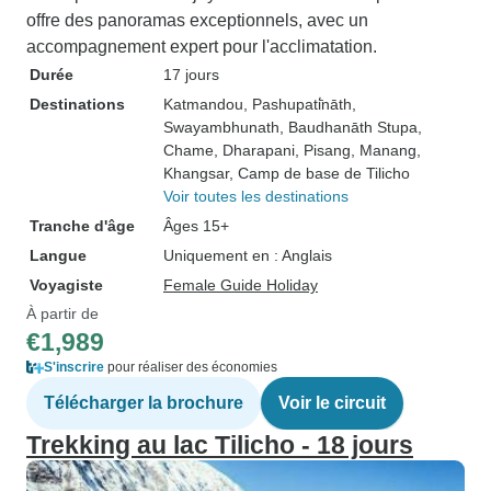
offre des panoramas exceptionnels, avec un
accompagnement expert pour l'acclimatation.
Durée
17 jours
Destinations
Katmandou
, Pashupati̇̄nāth
,
Swayambhunath
, Baudhanāth Stupa
,
Chame
, Dharapani
, Pisang
, Manang
,
Khangsar
, Camp de base de Tilicho
Voir toutes les destinations
Tranche d'âge
Âges 15+
Langue
Uniquement en : Anglais
Voyagiste
Female Guide Holiday
À partir de
€1,989
S'inscrire
pour réaliser des économies
Télécharger la brochure
Voir le circuit
Trekking au lac Tilicho - 18 jours