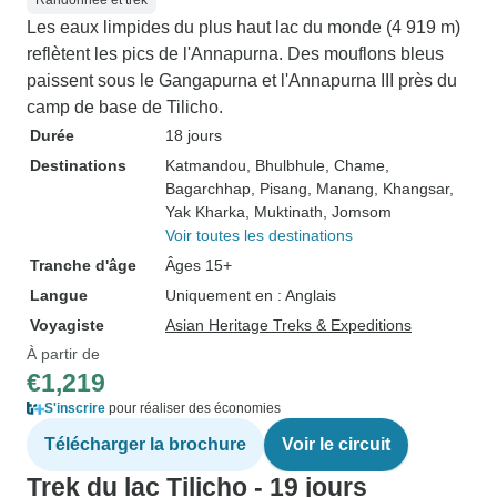
Randonnée et trek
Les eaux limpides du plus haut lac du monde (4 919 m)
reflètent les pics de l'Annapurna. Des mouflons bleus
paissent sous le Gangapurna et l'Annapurna III près du
camp de base de Tilicho.
Durée
18 jours
Destinations
Katmandou
, Bhulbhule
, Chame
,
Bagarchhap
, Pisang
, Manang
, Khangsar
,
Yak Kharka
, Muktinath
, Jomsom
Voir toutes les destinations
Tranche d'âge
Âges 15+
Langue
Uniquement en : Anglais
Voyagiste
Asian Heritage Treks & Expeditions
À partir de
€1,219
S'inscrire
pour réaliser des économies
Télécharger la brochure
Voir le circuit
Trek du lac Tilicho - 19 jours