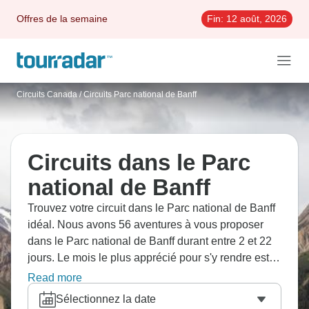
Offres de la semaine
Fin:
12 août, 2026
Circuits Canada
/
Circuits Parc national de Banff
Circuits dans le Parc
national de Banff
Trouvez votre circuit dans le Parc national de Banff
idéal. Nous avons 56 aventures à vous proposer
dans le Parc national de Banff durant entre 2 et 22
jours. Le mois le plus apprécié pour s'y rendre est
Juillet, c'est-à-dire le mois qui compte le plus grand
Read more
nombre de départs.
Sélectionnez la date