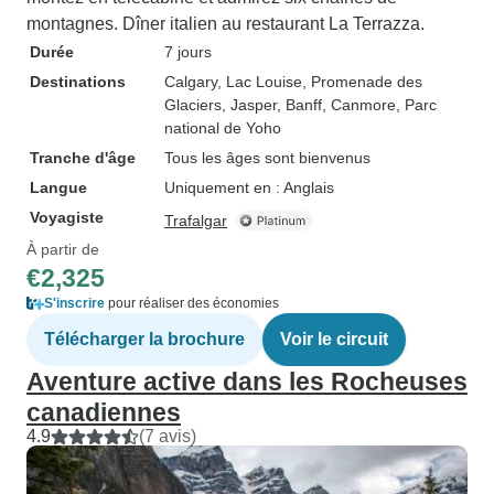
montagnes. Dîner italien au restaurant La Terrazza.
Durée
7 jours
Destinations
Calgary
, Lac Louise
, Promenade des
Glaciers
, Jasper
, Banff
, Canmore
, Parc
national de Yoho
Tranche d'âge
Tous les âges sont bienvenus
Langue
Uniquement en : Anglais
Voyagiste
Trafalgar
À partir de
€2,325
S'inscrire
pour réaliser des économies
Télécharger la brochure
Voir le circuit
Aventure active dans les Rocheuses
canadiennes
4.9
(7 avis)