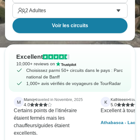
2
Adultes
Voir les circuits
Excellent
10,000+ reviews on
Choisissez parmi 50+ circuits dans le pays : Parc
national de Banff
1,000+ avis vérifiés de voyageurs de TourRadar
Manoj
•
traveled in Novembre, 2025
Kathleeen
•
travel
M
K
4.0
5.0
Certains points de l'itinéraire
Excellent à tous p
étaient fermés mais les
Athabasca - Lacs 
chauffeurs/guides étaient
Peyto
excellents.