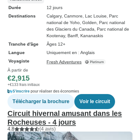
Durée
12 jours
Destinations
Calgary
, Canmore
, Lac Louise
, Parc
national de Yoho
, Golden
, Parc national
des Glaciers du Canada
, Parc national de
Kootenay
, Banff
, Kananaskis
Tranche d'âge
Âges 12+
Langue
Uniquement en : Anglais
Voyagiste
Fresh Adventures
À partir de
€2,915
+€133 frais initiaux
S'inscrire
pour réaliser des économies
Télécharger la brochure
Voir le circuit
Circuit hivernal amusant dans les
Rocheuses - 4 jours
4.8
(4 avis)