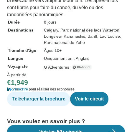
la télécabine vers Sulphur Mountain. Les après-midis
sont libres pour faire du canoë, du vélo ou des
randonnées panoramiques.
Durée
8 jours
Destinations
Calgary
, Parc national des lacs Waterton
,
Longview
, Kananaskis
, Banff
, Lac Louise
,
Parc national de Yoho
Tranche d'âge
Âges 10+
Langue
Uniquement en : Anglais
Voyagiste
G Adventures
À partir de
€1,949
S'inscrire
pour réaliser des économies
Télécharger la brochure
Voir le circuit
Vous voulez en savoir plus ?
Voir les 50+ circuits