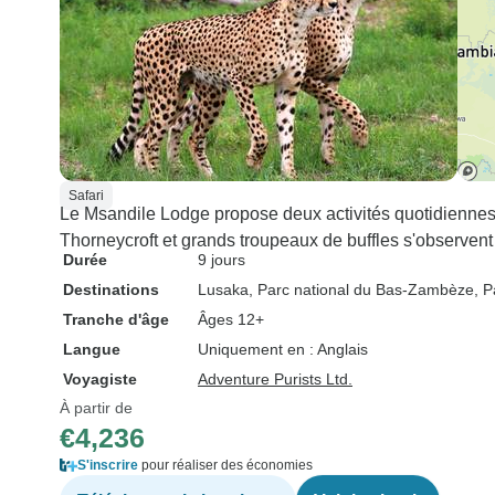
Safari
Le Msandile Lodge propose deux activités quotidienne
Thorneycroft et grands troupeaux de buffles s'observent l
Durée
9 jours
Destinations
Lusaka
, Parc national du Bas-Zambèze
, 
Tranche d'âge
Âges 12+
Langue
Uniquement en : Anglais
Voyagiste
Adventure Purists Ltd.
À partir de
€4,236
S'inscrire
pour réaliser des économies