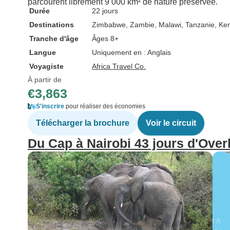
parcourent librement 9 000 km² de nature préservée.
Durée
22 jours
Destinations
Zimbabwe
, Zambie
, Malawi
, Tanzanie
, Ke
Tranche d'âge
Âges 8+
Langue
Uniquement en : Anglais
Voyagiste
Africa Travel Co.
À partir de
€3,863
S'inscrire
pour réaliser des économies
Télécharger la brochure
Voir le circuit
Du Cap à Nairobi 43 jours d'Ove