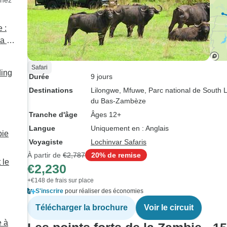
chez
 :
a la
Safari
ding
Durée
9 jours
Destinations
Lilongwe
, Mfuwe
, Parc national de South
du Bas-Zambèze
Tranche d'âge
Âges 12+
Langue
Uniquement en : Anglais
bie
Voyagiste
Lochinvar Safaris
À partir de
€2,787
20% de remise
 le
€2,230
+€148 de frais sur place
S'inscrire
pour réaliser des économies
Télécharger la brochure
Voir le circuit
e à