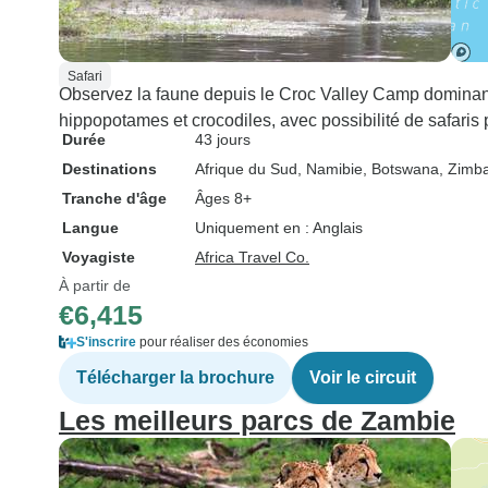
Safari
Observez la faune depuis le Croc Valley Camp dominant
hippopotames et crocodiles, avec possibilité de safaris
Durée
43 jours
Destinations
Afrique du Sud
, Namibie
, Botswana
, Zimb
Tranche d'âge
Âges 8+
Langue
Uniquement en : Anglais
Voyagiste
Africa Travel Co.
À partir de
€6,415
S'inscrire
pour réaliser des économies
Télécharger la brochure
Voir le circuit
Les meilleurs parcs de Zambie