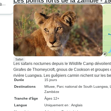
Les points forts de la Zambie - 15
a
Safari
Les safaris nocturnes depuis le Wildlife Camp dévoile
Girafes de Thorneycroft, gnous de Cookson et groupes 
rivière Luangwa. Les guêpiers carmin nichent sur les b
Durée
15 jours
Destinations
Mfuwe
, Parc national de South Luangwa
,
Zambèze
Tranche d'âge
Âges 12+
Langue
Uniquement en : Anglais