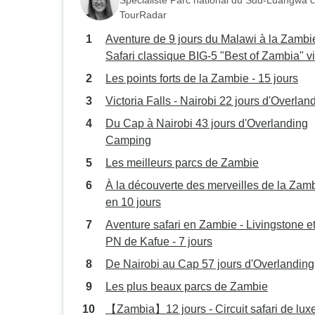
Spécialiste Parc national du Sud-Luangwa 
TourRadar
Aventure de 9 jours du Malawi à la Zambie
Safari classique BIG-5 "Best of Zambia" vi
frontière de Chipata" (en anglais)
Les points forts de la Zambie - 15 jours
Victoria Falls - Nairobi 22 jours d'Overlan
Du Cap à Nairobi 43 jours d'Overlanding
Camping
Les meilleurs parcs de Zambie
À la découverte des merveilles de la Zam
en 10 jours
Aventure safari en Zambie - Livingstone et
PN de Kafue - 7 jours
De Nairobi au Cap 57 jours d'Overlanding
Les plus beaux parcs de Zambie
【Zambia】12 jours - Circuit safari de lux