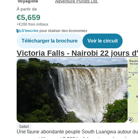
Voyagiste
Adventure Purists Ltd.
À partir de
€5,659
+€286 frais initiaux
S'inscrire
pour réaliser des économies
Télécharger la brochure
Voir le circuit
Victoria Falls - Nairobi 22 jours 
Safari
Une faune abondante peuple South Luangwa autour du C