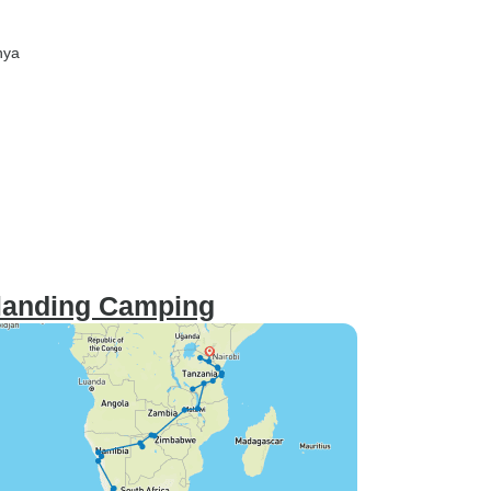
nya
rlanding Camping