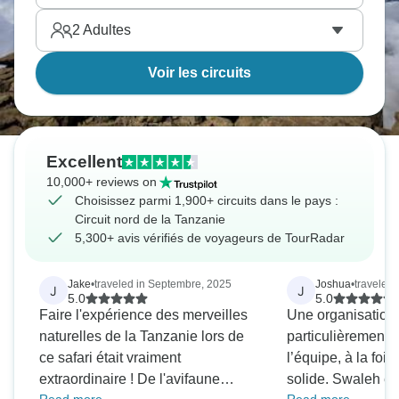
2
Adultes
Voir les circuits
Excellent
10,000+ reviews on
Choisissez parmi 1,900+ circuits dans le pays :
Circuit nord de la Tanzanie
5,300+ avis vérifiés de voyageurs de TourRadar
Jake
•
traveled in Septembre, 2025
Joshua
•
traveled 
J
J
5.0
5.0
Faire l'expérience des merveilles
Une organisation e
naturelles de la Tanzanie lors de
particulièrement 
ce safari était vraiment
l’équipe, à la fois 
extraordinaire ! De l'avifaune
solide. Swaleh ét