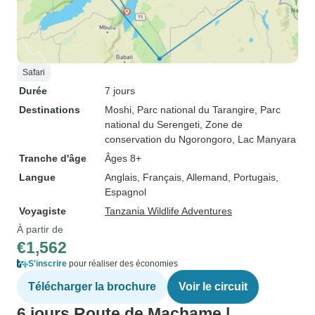
Safari
Durée
7 jours
Destinations
Moshi
, Parc national du Tarangire
, Parc
national du Serengeti
, Zone de
conservation du Ngorongoro
, Lac Manyara
Tranche d'âge
Âges 8+
Langue
Anglais, Français, Allemand, Portugais,
Espagnol
Voyagiste
Tanzania Wildlife Adventures
À partir de
€1,562
S'inscrire
pour réaliser des économies
Télécharger la brochure
Voir le circuit
6 jours Route de Machame |