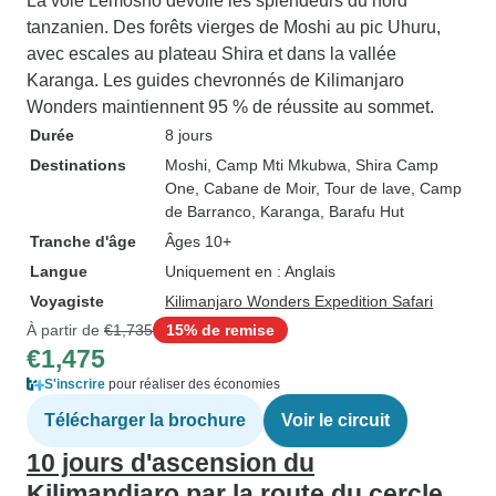
La voie Lemosho dévoile les splendeurs du nord
tanzanien. Des forêts vierges de Moshi au pic Uhuru,
avec escales au plateau Shira et dans la vallée
Karanga. Les guides chevronnés de Kilimanjaro
Wonders maintiennent 95 % de réussite au sommet.
Durée
8 jours
Destinations
Moshi
, Camp Mti Mkubwa
, Shira Camp
One
, Cabane de Moir
, Tour de lave
, Camp
de Barranco
, Karanga
, Barafu Hut
Tranche d'âge
Âges 10+
Langue
Uniquement en : Anglais
Voyagiste
Kilimanjaro Wonders Expedition Safari
À partir de
€1,735
15% de remise
€1,475
S'inscrire
pour réaliser des économies
Télécharger la brochure
Voir le circuit
10 jours d'ascension du
Kilimandjaro par la route du cercle