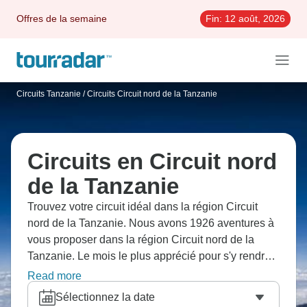
Offres de la semaine
Fin:
12 août, 2026
Circuits Tanzanie
/
Circuits Circuit nord de la Tanzanie
Circuits en Circuit nord
de la Tanzanie
Trouvez votre circuit idéal dans la région Circuit
nord de la Tanzanie. Nous avons 1926 aventures à
vous proposer dans la région Circuit nord de la
Tanzanie. Le mois le plus apprécié pour s'y rendre
est Août, c'est-à-dire le mois qui compte le plus
Read more
grand nombre de départs.
Sélectionnez la date