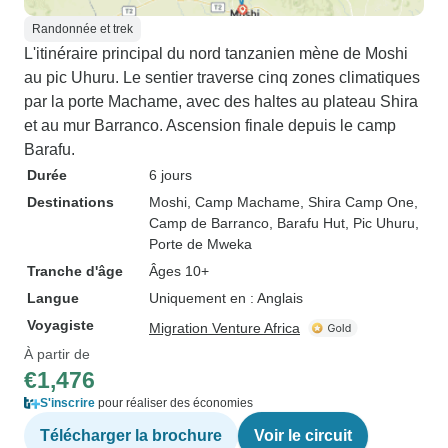
Randonnée et trek
L'itinéraire principal du nord tanzanien mène de Moshi
au pic Uhuru. Le sentier traverse cinq zones climatiques
par la porte Machame, avec des haltes au plateau Shira
et au mur Barranco. Ascension finale depuis le camp
Barafu.
Durée
6 jours
Destinations
Moshi
, Camp Machame
, Shira Camp One
,
Camp de Barranco
, Barafu Hut
, Pic Uhuru
,
Porte de Mweka
Tranche d'âge
Âges 10+
Langue
Uniquement en : Anglais
Voyagiste
Migration Venture Africa
À partir de
€1,476
S'inscrire
pour réaliser des économies
Télécharger la brochure
Voir le circuit