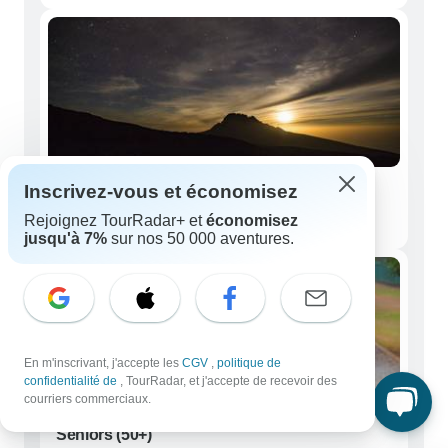
Inscrivez-vous et économisez
Jeunes adultes (18 - 39)
Rejoignez TourRadar+ et
économisez
9 circuits
jusqu'à 7%
sur nos 50 000 aventures.
En m'inscrivant, j'accepte les
CGV
,
politique de
confidentialité de
, TourRadar, et j'accepte de recevoir des
courriers commerciaux.
Seniors (50+)