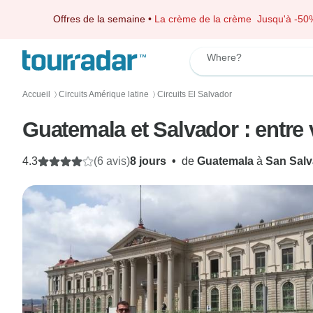
Offres de la semaine
•
La crème de la crème
Jusqu'à -50
Where?
Accueil
Circuits Amérique latine
Circuits El Salvador
〉
〉
Guatemala et Salvador : entre 
4.3
(6 avis)
8 jours
•
de
Guatemala
à
San Salv