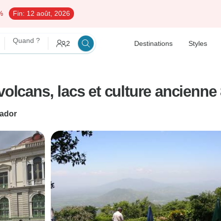
%
Fin:
12 août, 2026
Quand ?
2
Destinations
Styles
volcans, lacs et culture ancienne 
ador