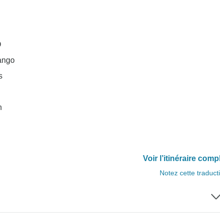
O
ango
s
n
Voir l’itinéraire comp
Notez cette traduct