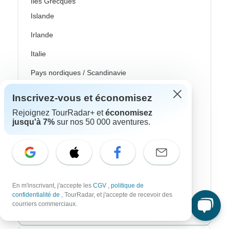
Îles Grecques
Islande
Irlande
Italie
Pays nordiques / Scandinavie
Portugal
Inscrivez-vous et économisez
Écosse
Rejoignez TourRadar+ et
économisez
jusqu'à 7%
sur nos 50 000 aventures.
Espagne
Turquie
Canada
En m'inscrivant, j'accepte les
CGV
,
politique de
Costa Rica
confidentialité de
, TourRadar, et j'accepte de recevoir des
courriers commerciaux.
États-Unis