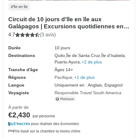
d'île en île
Circuit de 10 jours d'île en île aux
Galápagos | Excursions quotidiennes en
petit groupe
4.7
(3 avis)
Durée
10 jours
Destinations
Quito,
Île de Santa Cruz,
Île d'Isabela,
Puerto Ayora,
+2 de plus
Tranche d'âge
Âges 14+
Régions
Pacifique
+1 de plus
Langue
Uniquement en : Anglais, Espagnol
Voyagiste
Responsible Travel South America
À partir de
€2,430
par personne
S'inscrire
pour réaliser des économies
Prix basé sur la chambre la moins chère