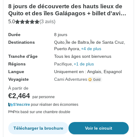
8 jours de découverte des hauts lieux de
Quito et des îles Galápagos + billet d'avion
(groupe privé)
5.0
(3 avis)
Durée
8 jours
Destinations
Quito,
Île de Baltra,
Île de Santa Cruz,
Puerto Ayora,
+4 de plus
Tranche d'âge
Tous les âges sont bienvenus
Régions
Pacifique
+1 de plus
Langue
Uniquement en : Anglais, Espagnol
Voyagiste
Cami Adventures
À partir de
€2,464
par personne
S'inscrire
pour réaliser des économies
Prix basé sur une chambre double
Télécharger la brochure
Voir le circuit