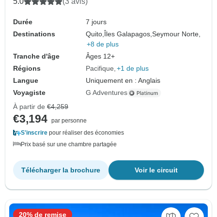
5.0
(3 avis)
Durée
7 jours
Destinations
Quito,
Îles Galapagos,
Seymour Norte,
+8 de plus
Tranche d'âge
Âges 12+
Régions
Pacifique
+1 de plus
Langue
Uniquement en : Anglais
Voyagiste
G Adventures
À partir de
€4,259
€3,194
par personne
S'inscrire
pour réaliser des économies
Prix basé sur une chambre partagée
Télécharger la brochure
Voir le circuit
20% de remise