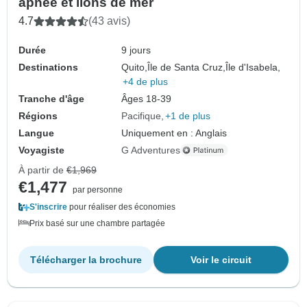
apnée et lions de mer
4.7
(43 avis)
Durée
9 jours
Destinations
Quito,
Île de Santa Cruz,
Île d'Isabela,
+4 de plus
Tranche d'âge
Âges 18-39
Régions
Pacifique
+1 de plus
Langue
Uniquement en : Anglais
Voyagiste
G Adventures
À partir de
€1,969
€1,477
par personne
S'inscrire
pour réaliser des économies
Prix basé sur une chambre partagée
Télécharger la brochure
Voir le circuit