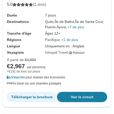
5.0
(1 avis)
Durée
7 jours
Destinations
Quito,
Île de Baltra,
Île de Santa Cruz,
Puerto Ayora,
+7 de plus
Tranche d'âge
Âges 12+
Régions
Pacifique
+1 de plus
Langue
Uniquement en : Anglais
Voyagiste
Intrepid Travel
À partir de
€3,893
€2,967
par personne
+€191 de frais sur place
S'inscrire
pour réaliser des économies
Prix basé sur une chambre partagée
Télécharger la brochure
Voir le circuit