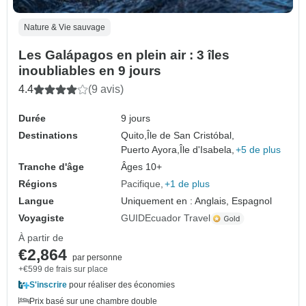
Nature & Vie sauvage
Les Galápagos en plein air : 3 îles
inoubliables en 9 jours
4.4
(9 avis)
Durée
9 jours
Destinations
Quito,
Île de San Cristóbal,
Puerto Ayora,
Île d'Isabela,
+5 de plus
Tranche d'âge
Âges 10+
Régions
Pacifique
+1 de plus
Langue
Uniquement en : Anglais, Espagnol
Voyagiste
GUIDEcuador Travel
À partir de
€2,864
par personne
+€599 de frais sur place
S'inscrire
pour réaliser des économies
Prix basé sur une chambre double