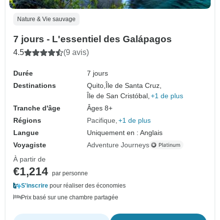
Nature & Vie sauvage
7 jours - L'essentiel des Galápagos
4.5
(9 avis)
Durée
7 jours
Destinations
Quito,
Île de Santa Cruz,
Île de San Cristóbal,
+1 de plus
Tranche d'âge
Âges 8+
Régions
Pacifique
+1 de plus
Langue
Uniquement en : Anglais
Voyagiste
Adventure Journeys
À partir de
€1,214
par personne
S'inscrire
pour réaliser des économies
Prix basé sur une chambre partagée