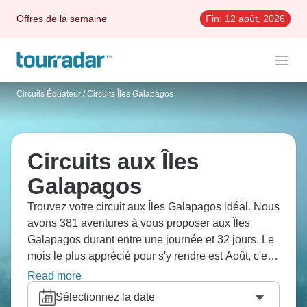
Offres de la semaine
Fin:
12 août, 2026
Circuits Équateur
/
Circuits Îles Galapagos
Circuits aux Îles
Galapagos
Trouvez votre circuit aux Îles Galapagos idéal. Nous
avons 381 aventures à vous proposer aux Îles
Galapagos durant entre une journée et 32 jours. Le
mois le plus apprécié pour s'y rendre est Août, c'est-
à-dire le mois qui compte le plus grand nombre de
Read more
départs.
Sélectionnez la date