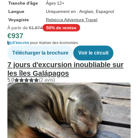
Tranche d'âge
Âges 12+
Langue
Uniquement en : Anglais, Espagnol
Voyagiste
Rebecca Adventure Travel
À partir de
€1,874
50% de remise
€937
S'inscrire
pour réaliser des économies
Télécharger la brochure
Voir le circuit
7 jours d'excursion inoubliable sur
les îles Galápagos
5.0
(2 avis)