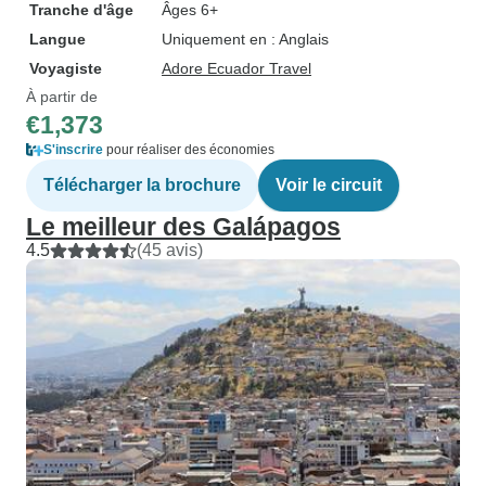
Tranche d'âge
Âges 6+
Langue
Uniquement en : Anglais
Voyagiste
Adore Ecuador Travel
À partir de
€1,373
S'inscrire
pour réaliser des économies
Télécharger la brochure
Voir le circuit
Le meilleur des Galápagos
4.5
(45 avis)