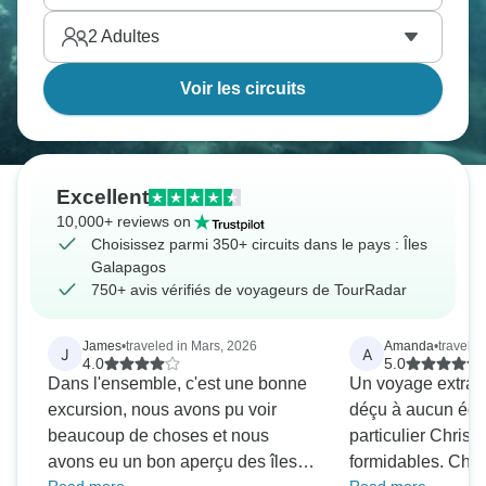
2
Adultes
Voir les circuits
Excellent
10,000+ reviews on
Choisissez parmi 350+ circuits dans le pays : Îles
Galapagos
750+ avis vérifiés de voyageurs de TourRadar
James
•
traveled in Mars, 2026
Amanda
•
traveled
J
A
4.0
5.0
Dans l'ensemble, c'est une bonne
Un voyage extraor
excursion, nous avons pu voir
déçu à aucun éga
beaucoup de choses et nous
particulier Christ
avons eu un bon aperçu des îles.
formidables. Chris