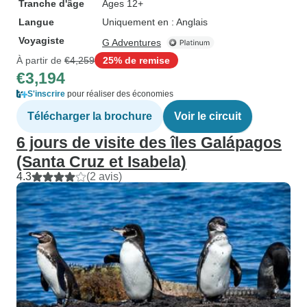
Tranche d'âge
Âges 12+
Langue
Uniquement en : Anglais
Voyagiste
G Adventures
À partir de
€4,259
25% de remise
€3,194
S'inscrire
pour réaliser des économies
Télécharger la brochure
Voir le circuit
6 jours de visite des îles Galápagos
(Santa Cruz et Isabela)
4.3
(2 avis)