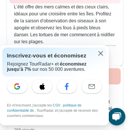
L'été offre des mers calmes et des cieux clairs,
idéaux pour une croisière entre les îles. Profitez
de la saison d'observation des oiseaux à son
apogée et observez les fous à pieds bleus
danser. Les tortues de mer commencent à nidifier
sur les plages.
Août 2026
populaire
Inscrivez-vous et économisez
293 circuits
Rejoignez TourRadar+ et
économisez
jusqu'à 7%
sur nos 50 000 aventures.
Automne 2026
Les températures plus fraîches de l'automne
éloignent les touristes. Observez les oiseaux
migrateurs et les bébés lions de mer qui jouent
En m'inscrivant, j'accepte les
CGV
,
politique de
sur les rivages. C'est une excellente opportunité
confidentialité de
, TourRadar, et j'accepte de recevoir des
pour l'observation de la faune et la photographie.
courriers commerciaux.
Septembre 2026
268 circuits