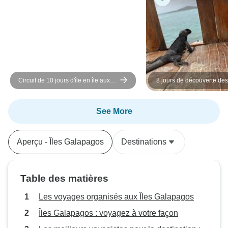
Circuit de 10 jours d'île en île aux
8 jours de découverte des
Galápagos | Excursions
lieux de Quito et des îles
quotidiennes en petit groupe
Galápagos + billet d'avio
privé)
See More
Aperçu - Îles Galapagos
Destinations
Table des matières
Les voyages organisés aux Îles Galapagos
Îles Galapagos : voyagez à votre façon