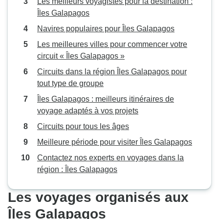
Les meilleurs voyagistes pour la destination :
Îles Galapagos
Navires populaires pour Îles Galapagos
Les meilleures villes pour commencer votre
circuit « Îles Galapagos »
Circuits dans la région Îles Galapagos pour
tout type de groupe
Îles Galapagos : meilleurs itinéraires de
voyage adaptés à vos projets
Circuits pour tous les âges
Meilleure période pour visiter Îles Galapagos
Contactez nos experts en voyages dans la
région : Îles Galapagos
Les voyages organisés aux
Îles Galapagos