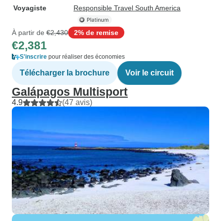
Voyagiste
Responsible Travel South America
À partir de
€2,430
2% de remise
€2,381
S'inscrire
pour réaliser des économies
Télécharger la brochure
Voir le circuit
Galápagos Multisport
4.9
(47 avis)