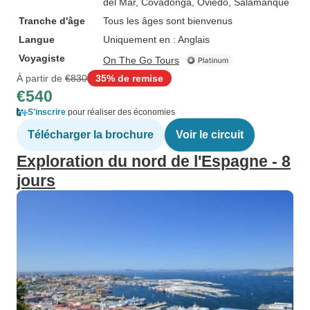
del Mar
, Covadonga
, Oviedo
, Salamanque
Tranche d'âge
Tous les âges sont bienvenus
Langue
Uniquement en : Anglais
Voyagiste
On The Go Tours
À partir de
€830
35% de remise
€540
S'inscrire
pour réaliser des économies
Télécharger la brochure
Voir le circuit
Exploration du nord de l'Espagne - 8
jours