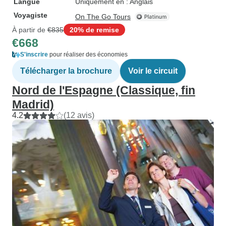
Langue
Uniquement en : Anglais
Voyagiste
On The Go Tours
À partir de
€835
20% de remise
€668
S'inscrire
pour réaliser des économies
Télécharger la brochure
Voir le circuit
Nord de l'Espagne (Classique, fin
Madrid)
4.2
(12 avis)