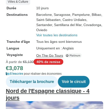
Villes & Culture
Durée
10 jours
Destinations
Barcelone
, Saragosse
, Pampelune
, Bilbao
,
Saint-Sébastien
, Castro Urdiales
,
Santander
, Santillana del Mar
, Covadonga
,
Oviedo
Voir toutes les destinations
Tranche d'âge
Tous les âges sont bienvenus
Langue
Uniquement en : Anglais
Voyagiste
On The Go Tours
À partir de
€5,130
40% de remise
€3,078
S'inscrire
pour réaliser des économies
Télécharger la brochure
Voir le circuit
Nord de l'Espagne classique - 4
jours