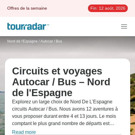
Offres de la semaine
Fin:
12 août, 2026
Nord de l'Espagne
/
Autocar / Bus
Circuits et voyages
Autocar / Bus – Nord
de l'Espagne
Explorez un large choix de Nord De L'Espagne
circuits Autocar / Bus. Nous avons 12 aventures à
vous proposer durant entre 4 et 13 jours. Le mois
comptant le plus grand nombre de départs est
Septembre, c'est aussi le moment de l'année le plus
Read more