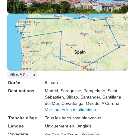
Villes & Culture
Durée
8 jours
Destinations
Madrid
, Saragosse
, Pampelune
, Saint-
Sébastien
, Bilbao
, Santander
, Santillana
del Mar
, Covadonga
, Oviedo
, A Coruña
Voir toutes les destinations
Tranche d'âge
Tous les âges sont bienvenus
Langue
Uniquement en : Anglais
Voyagiste