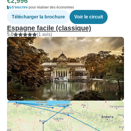
€2,996
S'inscrire
pour réaliser des économies
Télécharger la brochure
Voir le circuit
Espagne facile (classique)
5.0
(1 avis)