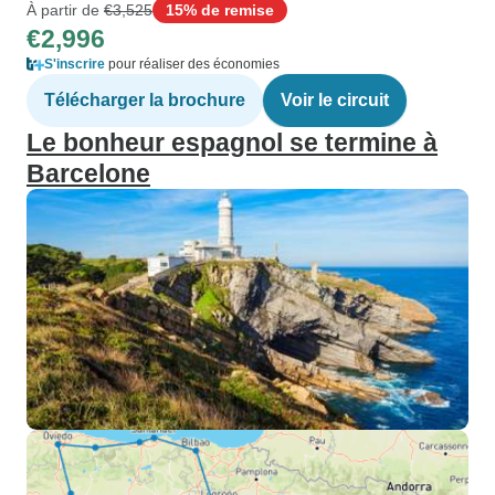
À partir de
€3,525
15% de remise
€2,996
S'inscrire
pour réaliser des économies
Télécharger la brochure
Voir le circuit
Le bonheur espagnol se termine à
Barcelone