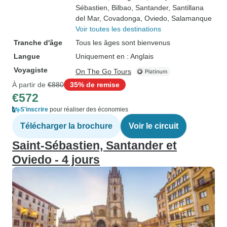
Sébastien
, Bilbao
, Santander
, Santillana
del Mar
, Covadonga
, Oviedo
, Salamanque
Voir toutes les destinations
Tranche d'âge
Tous les âges sont bienvenus
Langue
Uniquement en : Anglais
Voyagiste
On The Go Tours
À partir de
€880
35% de remise
€572
S'inscrire
pour réaliser des économies
Télécharger la brochure
Voir le circuit
Saint-Sébastien, Santander et
Oviedo - 4 jours