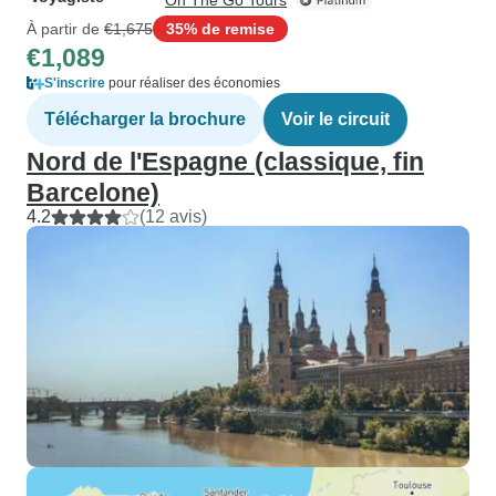
On The Go Tours
À partir de
€1,675
35% de remise
€1,089
S'inscrire
pour réaliser des économies
Télécharger la brochure
Voir le circuit
Nord de l'Espagne (classique, fin
Barcelone)
4.2
(12 avis)