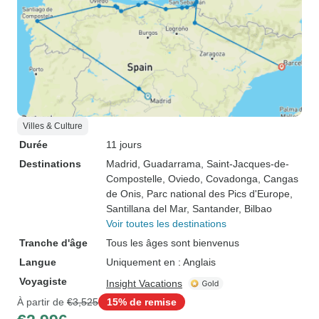
Villes & Culture
Durée
11 jours
Destinations
Madrid
, Guadarrama
, Saint-Jacques-de-
Compostelle
, Oviedo
, Covadonga
, Cangas
de Onis
, Parc national des Pics d'Europe
,
Santillana del Mar
, Santander
, Bilbao
Voir toutes les destinations
Tranche d'âge
Tous les âges sont bienvenus
Langue
Uniquement en : Anglais
Voyagiste
Insight Vacations
À partir de
€3,525
15% de remise