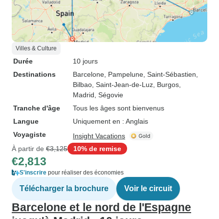
Villes & Culture
Durée
10 jours
Destinations
Barcelone
, Pampelune
, Saint-Sébastien
,
Bilbao
, Saint-Jean-de-Luz
, Burgos
,
Madrid
, Ségovie
Tranche d'âge
Tous les âges sont bienvenus
Langue
Uniquement en : Anglais
Voyagiste
Insight Vacations
À partir de
€3,125
10% de remise
€2,813
S'inscrire
pour réaliser des économies
Télécharger la brochure
Voir le circuit
Barcelone et le nord de l'Espagne