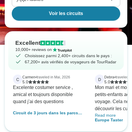
Voir les circuits
Excellent
10,000+ reviews on
Choisissez parmi 2,400+ circuits dans le pays :
67,200+ avis vérifiés de voyageurs de TourRadar
Carmen
•
traveled in Mai, 2026
Debra
•
traveled i
C
D
5.0
5.0
Excelente costumer service ,
Mon mari et moi
amical et toujours disponible
petits-enfants ado
quand j'ai des questions
voyage. Cela nou
découvrir les cultur
Circuit de 3 jours dans les parcs
Read more
l'architecture, la 
nationaux du sud- ouest des États-
Europe Taster
beautés de l'Eur
Unis au départ de Las Vegas
tous vécu une ex