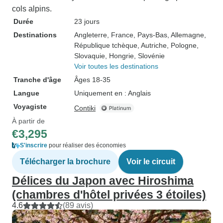
cols alpins.
Durée
23 jours
Destinations
Angleterre
, France
, Pays-Bas
, Allemagne
,
République tchèque
, Autriche
, Pologne
,
Slovaquie
, Hongrie
, Slovénie
Voir toutes les destinations
Tranche d'âge
Âges 18-35
Langue
Uniquement en : Anglais
Voyagiste
Contiki
À partir de
€3,295
S'inscrire
pour réaliser des économies
Télécharger la brochure
Voir le circuit
Délices du Japon avec Hiroshima
(chambres d'hôtel privées 3 étoiles)
4.6
(89 avis)