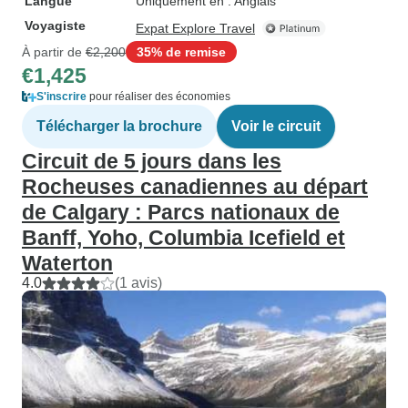
Langue
Uniquement en : Anglais
Voyagiste
Expat Explore Travel
À partir de
€2,200
35% de remise
€1,425
S'inscrire
pour réaliser des économies
Télécharger la brochure
Voir le circuit
Circuit de 5 jours dans les
Rocheuses canadiennes au départ
de Calgary : Parcs nationaux de
Banff, Yoho, Columbia Icefield et
Waterton
4.0
(1 avis)