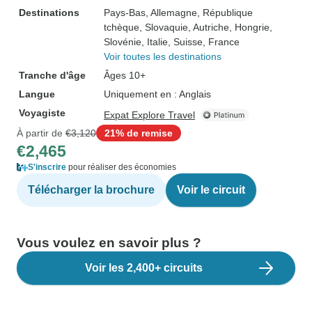
Destinations
Pays-Bas
, Allemagne
, République
tchèque
, Slovaquie
, Autriche
, Hongrie
,
Slovénie
, Italie
, Suisse
, France
Voir toutes les destinations
Tranche d'âge
Âges 10+
Langue
Uniquement en : Anglais
Voyagiste
Expat Explore Travel
À partir de
€3,120
21% de remise
€2,465
S'inscrire
pour réaliser des économies
Télécharger la brochure
Voir le circuit
Vous voulez en savoir plus ?
Voir les 2,400+ circuits