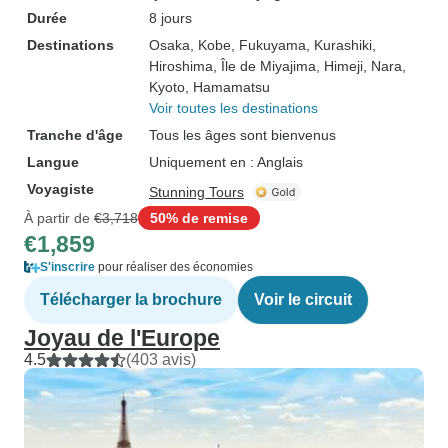
Durée
8 jours
Destinations
Osaka
, Kobe
, Fukuyama
, Kurashiki
,
Hiroshima
, Île de Miyajima
, Himeji
, Nara
,
Kyoto
, Hamamatsu
Voir toutes les destinations
Tranche d'âge
Tous les âges sont bienvenus
Langue
Uniquement en : Anglais
Voyagiste
Stunning Tours
À partir de
€3,718
50% de remise
€1,859
S'inscrire
pour réaliser des économies
Télécharger la brochure
Voir le circuit
Joyau de l'Europe
4.5
(403 avis)