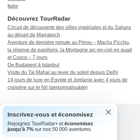
Italie
Découvrez TourRadar
Circuit de découverte des villes impériales et du Sahara
au départ de Marrakech
Aventure de dernière minute au Pérou – Machu Picchu,
la réserve de papillons, la Montagne arc-en-ciel en quad
et Cusco – 7 jours
De Budapest à Istanbul
Visite du Taj Mahal au lever du soleil depuis Delhi
14 jours de luxe en Égypte et Jordanie avec 4 jours de
croisière sur le Nil (personnalisable)
Inscrivez-vous et économisez
Rejoignez TourRadar+ et
économisez
Assistance
jusqu'à 7%
sur nos 50 000 aventures.
Contactez-nous
France +33 7 56 79 68 87