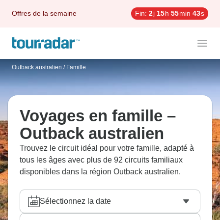
Offres de la semaine
Fin:
2
j
15
h
55
min
41
s
Outback australien
/
Famille
Voyages en famille –
Outback australien
Trouvez le circuit idéal pour votre famille, adapté à
tous les âges avec plus de 92 circuits familiaux
disponibles dans la région Outback australien.
Sélectionnez la date