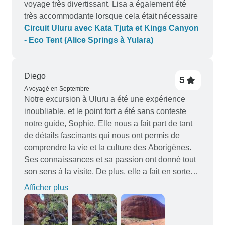
voyage très divertissant. Lisa a également été
très accommodante lorsque cela était nécessaire
Circuit Uluru avec Kata Tjuta et Kings Canyon
- Eco Tent (Alice Springs à Yulara)
Diego
5
A voyagé en Septembre
Notre excursion à Uluru a été une expérience
inoubliable, et le point fort a été sans conteste
notre guide, Sophie. Elle nous a fait part de tant
de détails fascinants qui nous ont permis de
comprendre la vie et la culture des Aborigènes.
Ses connaissances et sa passion ont donné tout
son sens à la visite. De plus, elle a fait en sorte
que nous nous sentions en sécurité et que nous
Afficher plus
prenions soin de nous tout au long du voyage.
Merci, Sophie, d'avoir rendu ce voyage si spécial
!