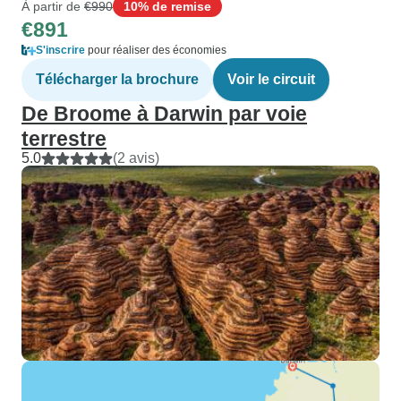
À partir de
€990
10% de remise
€891
S'inscrire
pour réaliser des économies
Télécharger la brochure
Voir le circuit
De Broome à Darwin par voie
terrestre
5.0
(2 avis)