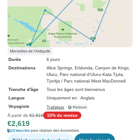
Merveilles de l'Antiquité
Durée
6 jours
Destinations
Alice Springs
, Erldunda
, Canyon de Kings
,
Uluru
, Parc national d'Uluru-Kata Tjuta
,
Tjoritja / Parc national West MacDonnell
Tranche d'âge
Tous les âges sont bienvenus
Langue
Uniquement en : Anglais
Voyagiste
Trafalgar
À partir de
€2,910
10% de remise
€2,619
S'inscrire
pour réaliser des économies