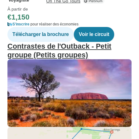
Voyagiste
On The Go Tours
À partir de
€1,150
S'inscrire
pour réaliser des économies
Télécharger la brochure
Voir le circuit
Contrastes de l'Outback - Petit
groupe (Petits groupes)