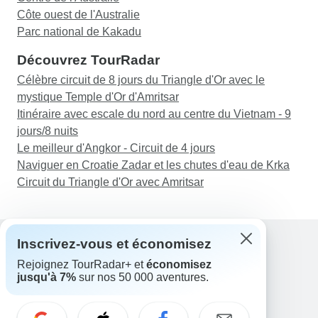
Côte ouest de l'Australie
Parc national de Kakadu
Découvrez TourRadar
Célèbre circuit de 8 jours du Triangle d'Or avec le
mystique Temple d'Or d'Amritsar
Itinéraire avec escale du nord au centre du Vietnam - 9
jours/8 nuits
Le meilleur d'Angkor - Circuit de 4 jours
Naviguer en Croatie Zadar et les chutes d'eau de Krka
Circuit du Triangle d'Or avec Amritsar
Inscrivez-vous et économisez
Rejoignez TourRadar+ et
économisez
Assistance
jusqu'à 7%
sur nos 50 000 aventures.
Contactez-nous
France +33 7 56 79 68 87
E-mail: support@tourradar.com