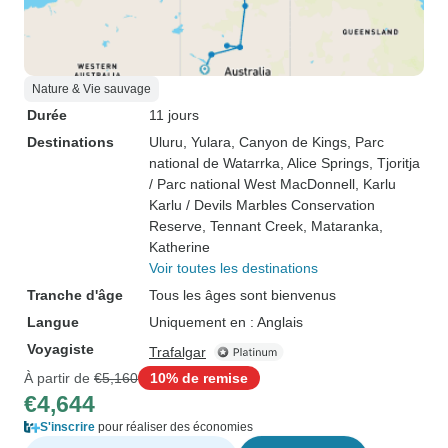
Nature & Vie sauvage
Durée
11 jours
Destinations
Uluru
, Yulara
, Canyon de Kings
, Parc
national de Watarrka
, Alice Springs
, Tjoritja
/ Parc national West MacDonnell
, Karlu
Karlu / Devils Marbles Conservation
Reserve
, Tennant Creek
, Mataranka
,
Katherine
Voir toutes les destinations
Tranche d'âge
Tous les âges sont bienvenus
Langue
Uniquement en : Anglais
Voyagiste
Trafalgar
À partir de
€5,160
10% de remise
€4,644
S'inscrire
pour réaliser des économies