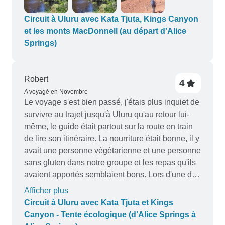
Circuit à Uluru avec Kata Tjuta, Kings Canyon
et les monts MacDonnell (au départ d'Alice
Springs)
Robert
4
A voyagé en Novembre
Le voyage s'est bien passé, j'étais plus inquiet de
survivre au trajet jusqu'à Uluru qu'au retour lui-
même, le guide était partout sur la route en train
de lire son itinéraire. La nourriture était bonne, il y
avait une personne végétarienne et une personne
sans gluten dans notre groupe et les repas qu'ils
avaient apportés semblaient bons. Lors d'une des
randonnées, il n'y avait pas d'en-cas sans gluten
Afficher plus
à disposition, le guide a dû oublier, je comprends
Circuit à Uluru avec Kata Tjuta et Kings
qu'il est difficile de se souvenir de satisfaire tout
Canyon - Tente écologique (d'Alice Springs à
le monde. Notre groupe a dû cuisiner et nettoyer