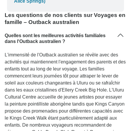
Alice Springs)
95% de nos repas, ce qui n'est pas si mal si vous
vous y attendez, c'est une bonne façon d'interagir
Les questions de nos clients sur Voyages en
avec votre groupe. Assurez-vous de recharger
famille – Outback australien
votre téléphone au camp # 1, le camp # 2 n'a
vraiment aucun moyen de le faire. Le guide était
Quelles sont les meilleures activités familiales
un peu frénétique à mon avis. Professionnel mais
dans l'Outback australien ?
frénétique. Il est très bien informé sur la région.
L'immensité de l'Outback australien se révèle avec des
Attendez-vous à des réveils matinaux, nous nous
activités qui maintiennent l'engagement des parents et des
sommes levés à 4 heures du matin et à 3 heures
enfants tout au long de leur voyage. Les familles
du matin le jour suivant pour lutter contre la
commencent leurs journées tôt pour attraper le lever de
chaleur. Il faut s'attendre à des réveils matinaux,
soleil aux couleurs changeantes à Uluru ou se rafraîchir
nous nous sommes levés à 4h du matin et à 3h
dans les eaux cristallines d'Ellery Creek Big Hole. L'Uluru
du matin le lendemain pour éviter la chaleur, ce
Cultural Centre accueille de jeunes artistes pour essayer
qui est tout à fait compréhensible et qui en vaut la
la peinture pointilliste aborigène tandis que Kings Canyon
peine, car il fait chaud vers 9h du matin.
propose des promenades pour différentes capacités avec
le Kings Creek Walk étant particulièrement adapté aux
enfants. De nombreux voyageurs recommandent de