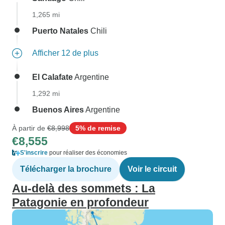
1,265 mi
Puerto Natales
Chili
Afficher 12 de plus
El Calafate
Argentine
1,292 mi
Buenos Aires
Argentine
À partir de
€8,998
5% de remise
€8,555
S'inscrire
pour réaliser des économies
Télécharger la brochure
Voir le circuit
Au-delà des sommets : La
Patagonie en profondeur