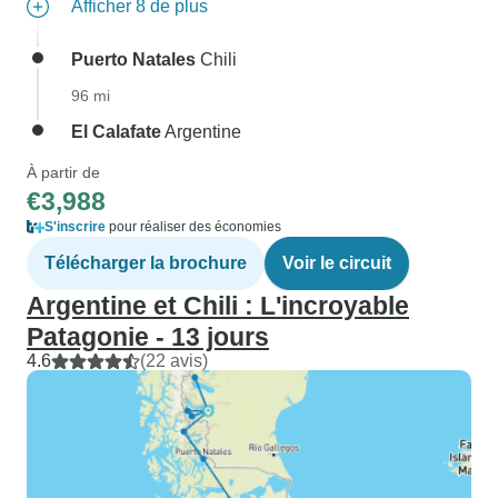
Afficher 8 de plus
Puerto Natales
Chili
96 mi
El Calafate
Argentine
À partir de
€3,988
S'inscrire
pour réaliser des économies
Télécharger la brochure
Voir le circuit
Argentine et Chili : L'incroyable
Patagonie - 13 jours
4.6
(22 avis)