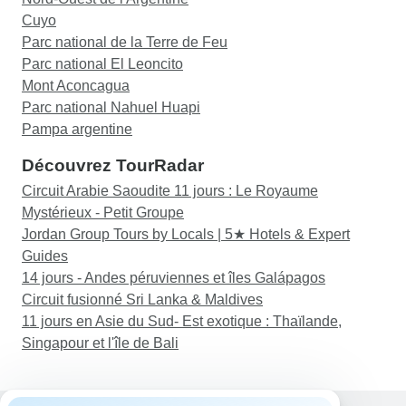
Cuyo
Parc national de la Terre de Feu
Parc national El Leoncito
Mont Aconcagua
Parc national Nahuel Huapi
Pampa argentine
Découvrez TourRadar
Circuit Arabie Saoudite 11 jours : Le Royaume
Mystérieux - Petit Groupe
Jordan Group Tours by Locals | 5★ Hotels & Expert
Guides
14 jours - Andes péruviennes et îles Galápagos
Circuit fusionné Sri Lanka & Maldives
11 jours en Asie du Sud- Est exotique : Thaïlande,
Singapour et l'île de Bali