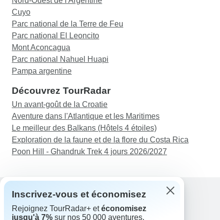
Nord-Ouest de l'Argentine
Cuyo
Parc national de la Terre de Feu
Parc national El Leoncito
Mont Aconcagua
Parc national Nahuel Huapi
Pampa argentine
Découvrez TourRadar
Un avant-goût de la Croatie
Aventure dans l'Atlantique et les Maritimes
Le meilleur des Balkans (Hôtels 4 étoiles)
Exploration de la faune et de la flore du Costa Rica
Poon Hill - Ghandruk Trek 4 jours 2026/2027
Inscrivez-vous et économisez
Rejoignez TourRadar+ et
économisez
Assistance
jusqu'à 7%
sur nos 50 000 aventures.
Contactez-nous