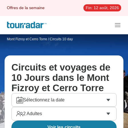
Offres de la semaine
Fin:
12 août, 2026
Mont Fizroy et Cerro Torre
/
Circuits 10 day
Circuits et voyages de
10 Jours dans le Mont
Fizroy et Cerro Torre
Sélectionnez la date
2
Adultes
Voir les circuits