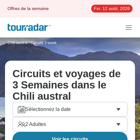
Offres de la semaine
Fin:
12 août, 2026
Chili austral
/
Circuits 3 week
Circuits et voyages de
3 Semaines dans le
Chili austral
Sélectionnez la date
2
Adultes
Voir les circuits