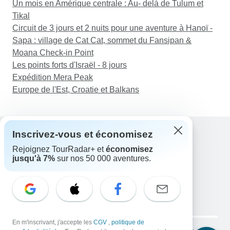
Un mois en Amérique centrale : Au- delà de Tulum et
Tikal
Circuit de 3 jours et 2 nuits pour une aventure à Hanoï -
Sapa : village de Cat Cat, sommet du Fansipan &
Moana Check-in Point
Les points forts d'Israël - 8 jours
Expédition Mera Peak
Europe de l'Est, Croatie et Balkans
Inscrivez-vous et économisez
Rejoignez TourRadar+ et
économisez
Assistance
jusqu'à 7%
sur nos 50 000 aventures.
Contactez-nous
France +33 7 56 79 68 87
E-mail: support@tourradar.com
Sélectionnez la langue
EN
DE
ES
FR
NL
Copyright © TourRadar. Tous droits réservés.
En m'inscrivant, j'accepte les
CGV
,
politique de