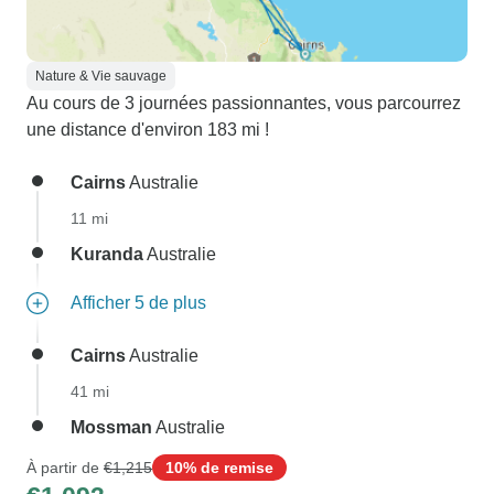
Nature & Vie sauvage
Au cours de 3 journées passionnantes, vous parcourrez
une distance d'environ 183 mi !
Cairns
Australie
11 mi
Kuranda
Australie
Afficher 5 de plus
Cairns
Australie
41 mi
Mossman
Australie
À partir de
€1,215
10% de remise