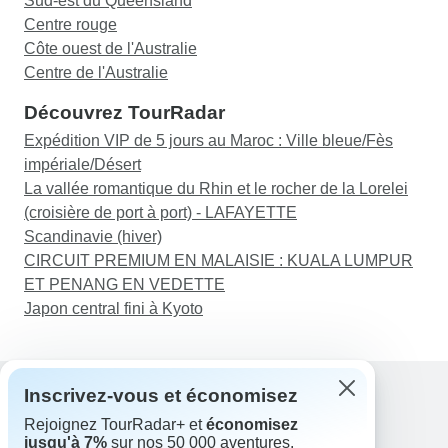
Sud-est du Queensland
Centre rouge
Côte ouest de l'Australie
Centre de l'Australie
Découvrez TourRadar
Expédition VIP de 5 jours au Maroc : Ville bleue/Fès
impériale/Désert
La vallée romantique du Rhin et le rocher de la Lorelei
(croisière de port à port) - LAFAYETTE
Scandinavie (hiver)
CIRCUIT PREMIUM EN MALAISIE : KUALA LUMPUR
ET PENANG EN VEDETTE
Japon central fini à Kyoto
Inscrivez-vous et économisez
Rejoignez TourRadar+ et
économisez
Assistance
jusqu'à 7%
sur nos 50 000 aventures.
Contactez-nous