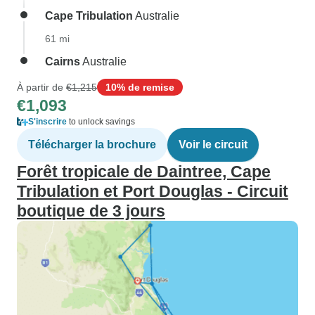
Cape Tribulation
Australie
61 mi
Cairns
Australie
À partir de
€1,215
10% de remise
€1,093
S'inscrire
to unlock savings
Télécharger la brochure
Voir le circuit
Forêt tropicale de Daintree, Cape
Tribulation et Port Douglas - Circuit
boutique de 3 jours