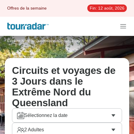
Offres de la semaine
Fin:
12 août, 2026
Extrême Nord du Queensland
/
Circuits 3 day
Circuits et voyages de
3 Jours dans le
Extrême Nord du
Queensland
Sélectionnez la date
2
Adultes