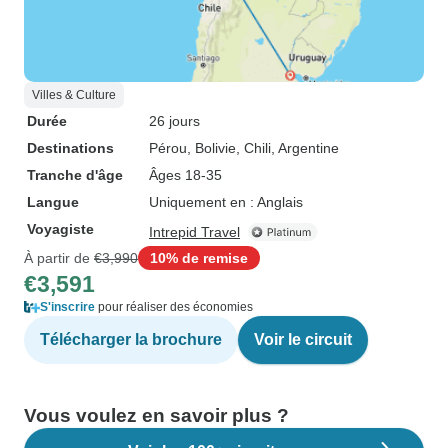
Villes & Culture
Durée
26 jours
Destinations
Pérou
, Bolivie
, Chili
, Argentine
Tranche d'âge
Âges 18-35
Langue
Uniquement en : Anglais
Voyagiste
Intrepid Travel
À partir de
€3,990
10% de remise
€3,591
S'inscrire
pour réaliser des économies
Télécharger la brochure
Voir le circuit
Vous voulez en savoir plus ?