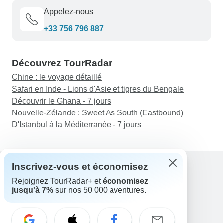
Appelez-nous
+33 756 796 887
Découvrez TourRadar
Chine : le voyage détaillé
Safari en Inde - Lions d'Asie et tigres du Bengale
Découvrir le Ghana - 7 jours
Nouvelle-Zélande : Sweet As South (Eastbound)
D'Istanbul à la Méditerranée - 7 jours
Inscrivez-vous et économisez
Rejoignez TourRadar+ et
économisez
Assistance
jusqu'à 7%
sur nos 50 000 aventures.
Contactez-nous
France +33 7 56 79 68 87
E-mail: support@tourradar.com