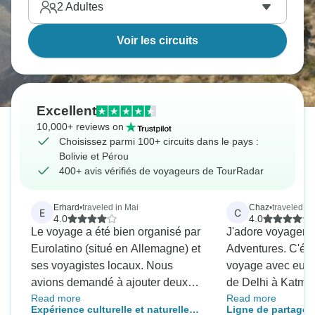
2
Adultes
Voir les circuits
Excellent
10,000+ reviews on
Choisissez parmi 100+ circuits dans le pays :
Bolivie et Pérou
400+ avis vérifiés de voyageurs de TourRadar
Erhard
•
traveled in Mai
Chaz
•
traveled in
E
C
4.0
4.0
Le voyage a été bien organisé par
J'adore voyager 
Eurolatino (situé en Allemagne) et
Adventures. C'était mon deuxième
ses voyagistes locaux. Nous
voyage avec eux (
avions demandé à ajouter deux
de Delhi à Katmandou). J
Read more
Read more
jours à Puerto Maldonado, dans la
mon directeur géné
Expérience culturelle et naturelle
Ligne de partage 