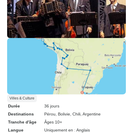
services de voyage à forfait exige
que le vendeur du forfait fournisse
les services décrits dans
l'itinéraire ou des services
substantiellement similaires, qu'il
a confirmé que l'itinéraire serait
fourni pour le prix payé. À
l'exception de cette irritation, il a
fourni un excellent service.
Villes & Culture
Durée
36 jours
Destinations
Pérou
, Bolivie
, Chili
, Argentine
Tranche d'âge
Âges 10+
Langue
Uniquement en : Anglais