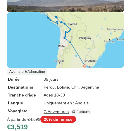
Aventure & Adrénaline
Durée
35 jours
Destinations
Pérou
, Bolivie
, Chili
, Argentine
Tranche d'âge
Âges 18-39
Langue
Uniquement en : Anglais
Voyagiste
G Adventures
À partir de
€4,399
20% de remise
€3,519