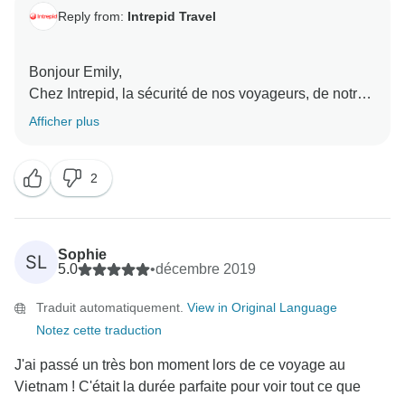
Reply from:
Intrepid Travel
Bonjour Emily,
Chez Intrepid, la sécurité de nos voyageurs, de notre
personnel et des communautés que nous visitons est
Afficher plus
notre priorité absolue et, à ce titre, nous nous
engageons à respecter nos directives
2
communautaires. Tout manquement à ces directives
peut entraîner la prise de mesures appropriées pour
assurer le bien-être de nos voyageurs et de notre
équipage.
Sophie
SL
Emily, nous savons que notre équipe d'assistance à la
5.0
•
décembre 2019
Traduit automatiquement.
View in Original Language
Notez cette traduction
J'ai passé un très bon moment lors de ce voyage au
Vietnam ! C'était la durée parfaite pour voir tout ce que