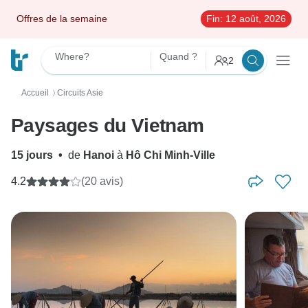
Offres de la semaine
Fin:
12 août, 2026
Where?
Quand ?
2
Accueil
Circuits Asie
〉
Paysages du Vietnam
15 jours
•
de
Hanoi
à
Hô Chi Minh-Ville
4.2
(20 avis)