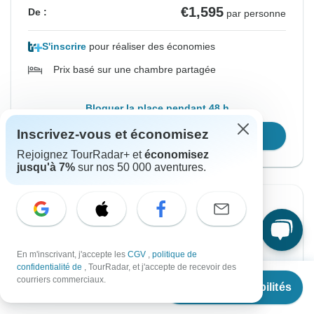
€1,595
De :
par personne
S'inscrire
pour réaliser des économies
Prix basé sur une chambre partagée
Bloquer la place pendant 48 h
Inscrivez-vous et économisez
Confirmer les dates
Rejoignez TourRadar+ et
économisez
jusqu'à 7%
sur nos 50 000 aventures.
Confirmation instantanée
À partir du Mercredi
Jusqu'au Mercredi
18 nov., 2026
2 déc., 2026
En m'inscrivant, j'accepte les
CGV
,
politique de
confidentialité de
, TourRadar, et j'accepte de recevoir des
À partir de
€1,485
courriers commerciaux.
Voir les disponibilités
Anglais
€
1,188
par personne
Départ garanti