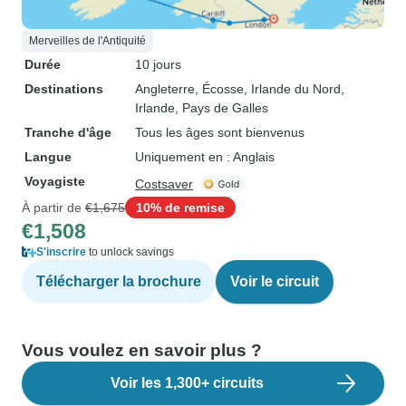
Merveilles de l'Antiquité
Durée
10 jours
Destinations
Angleterre
, Écosse
, Irlande du Nord
,
Irlande
, Pays de Galles
Tranche d'âge
Tous les âges sont bienvenus
Langue
Uniquement en : Anglais
Voyagiste
Costsaver
À partir de
€1,675
10% de remise
€1,508
S'inscrire
to unlock savings
Télécharger la brochure
Voir le circuit
Vous voulez en savoir plus ?
Voir les 1,300+ circuits