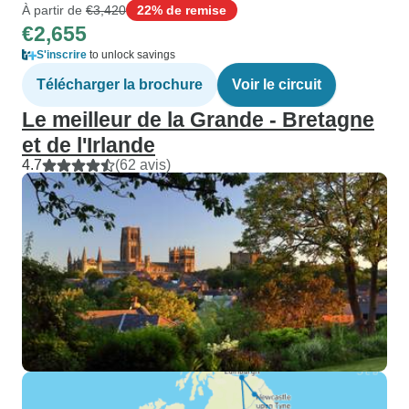
À partir de
€3,420
22% de remise
€2,655
S'inscrire
to unlock savings
Télécharger la brochure
Voir le circuit
Le meilleur de la Grande - Bretagne
et de l'Irlande
4.7
(62 avis)