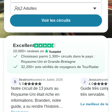
2
Adultes
Voir les circuits
Excellent
10,000+ reviews on
Choisissez parmi 1,300+ circuits dans le pays :
Royaume-Uni et Grande-Bretagne
32,200+ avis vérifiés de voyageurs de TourRadar
Beatrice
•
traveled in Juillet, 2026
Jessica
•
traveled 
B
J
5.0
4.0
Notre circuit de 13 jours au
Guide très compét
Royaume-Uni était riche en
très serviable.
informations. Branden, notre
Le meilleur de la 
guide, a su rendre l'histoire
de l'Irlande