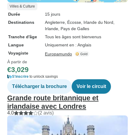
Villes & Culture
Durée
15 jours
Destinations
Angleterre
, Écosse
, Irlande du Nord
,
Irlande
, Pays de Galles
Tranche d'âge
Tous les âges sont bienvenus
Langue
Uniquement en : Anglais
Voyagiste
Europamundo
À partir de
€3,029
S'inscrire
to unlock savings
Télécharger la brochure
Voir le circuit
Grande route britannique et
irlandaise avec Londres
4.0
(2 avis)