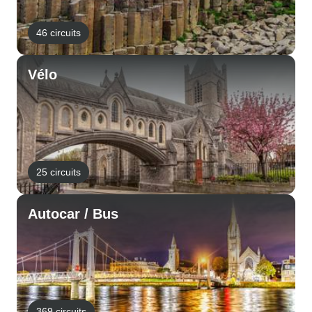
46 circuits
Vélo
25 circuits
Autocar / Bus
369 circuits