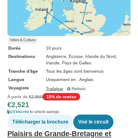
Villes & Culture
Durée
10 jours
Destinations
Angleterre
, Écosse
, Irlande du Nord
,
Irlande
, Pays de Galles
Tranche d'âge
Tous les âges sont bienvenus
Langue
Uniquement en : Anglais
Voyagiste
Trafalgar
À partir de
€2,966
15% de remise
€2,521
S'inscrire
to unlock savings
Télécharger la brochure
Voir le circuit
Plaisirs de Grande-Bretagne et