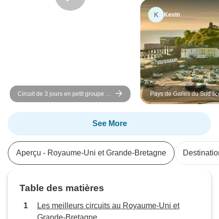
K
Kevin
Circuit de 3 jours en petit groupe au
Pays de Galles du Sud s
départ d'Inverness sur la côte nord
(hôtel) - 3 jours
(North Coast 500)
See More
Aperçu - Royaume-Uni et Grande-Bretagne
Destinati
Table des matières
Les meilleurs circuits au Royaume-Uni et
Grande-Bretagne