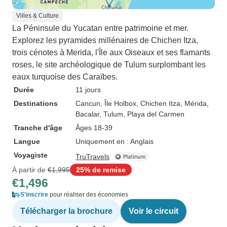
Villes & Culture
La Péninsule du Yucatan entre patrimoine et mer.
Explorez les pyramides millénaires de Chichen Itza,
trois cénotes à Merida, l'Île aux Oiseaux et ses flamants
roses, le site archéologique de Tulum surplombant les
eaux turquoise des Caraïbes.
Durée
11 jours
Destinations
Cancun
, Île Holbox
, Chichen Itza
, Mérida
,
Bacalar
, Tulum
, Playa del Carmen
Tranche d'âge
Âges 18-39
Langue
Uniquement en : Anglais
Voyagiste
TruTravels
À partir de
€1,995
25% de remise
€1,496
S'inscrire
pour réaliser des économies
Télécharger la brochure
Voir le circuit