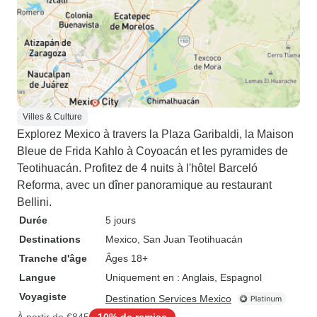
Villes & Culture
Explorez Mexico à travers la Plaza Garibaldi, la Maison
Bleue de Frida Kahlo à Coyoacán et les pyramides de
Teotihuacán. Profitez de 4 nuits à l'hôtel Barceló
Reforma, avec un dîner panoramique au restaurant
Bellini.
Durée
5 jours
Destinations
Mexico
, San Juan Teotihuacán
Tranche d'âge
Âges 18+
Langue
Uniquement en : Anglais, Espagnol
Voyagiste
Destination Services Mexico
À partir de
€845
10% de remise