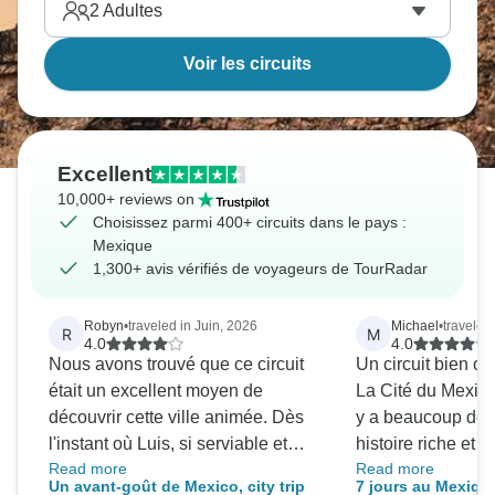
2
Adultes
Voir les circuits
Excellent
10,000+ reviews on
Choisissez parmi 400+ circuits dans le pays :
Mexique
1,300+ avis vérifiés de voyageurs de TourRadar
Robyn
•
traveled in Juin, 2026
Michael
•
traveled
R
M
4.0
4.0
Nous avons trouvé que ce circuit
Un circuit bien or
était un excellent moyen de
La Cité du Mexique
découvrir cette ville animée. Dès
y a beaucoup de c
l'instant où Luis, si serviable et
histoire riche et
Read more
Read more
sympathique, est venu nous
excellents restaurants.
Un avant-goût de Mexico, city trip
7 jours au Mexique 