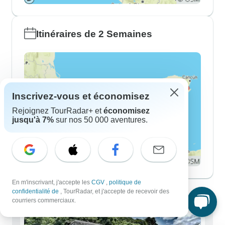
Itinéraires de 2 Semaines
Inscrivez-vous et économisez
Rejoignez TourRadar+ et
économisez
jusqu'à 7%
sur nos 50 000 aventures.
En m'inscrivant, j'accepte les
CGV
,
politique de
Mexique : des circuits pour tous
confidentialité de
, TourRadar, et j'accepte de recevoir des
courriers commerciaux.