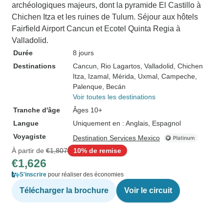
archéologiques majeurs, dont la pyramide El Castillo à
Chichen Itza et les ruines de Tulum. Séjour aux hôtels
Fairfield Airport Cancun et Ecotel Quinta Regia à
Valladolid.
Durée
8 jours
Destinations
Cancun
, Rio Lagartos
, Valladolid
, Chichen
Itza
, Izamal
, Mérida
, Uxmal
, Campeche
,
Palenque
, Becán
Voir toutes les destinations
Tranche d'âge
Âges 10+
Langue
Uniquement en : Anglais, Espagnol
Voyagiste
Destination Services Mexico
À partir de
€1,807
10% de remise
€1,626
S'inscrire
pour réaliser des économies
Télécharger la brochure
Voir le circuit