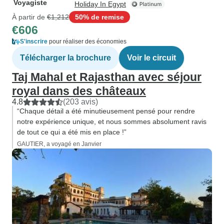
Voyagiste
Holiday In Egypt
À partir de
€1,212
50% de remise
€606
S'inscrire
pour réaliser des économies
Télécharger la brochure
Voir le circuit
Taj Mahal et Rajasthan avec séjour
royal dans des châteaux
4.8
(203 avis)
“Chaque détail a été minutieusement pensé pour rendre
notre expérience unique, et nous sommes absolument ravis
de tout ce qui a été mis en place !”
GAUTIER, a voyagé en Janvier