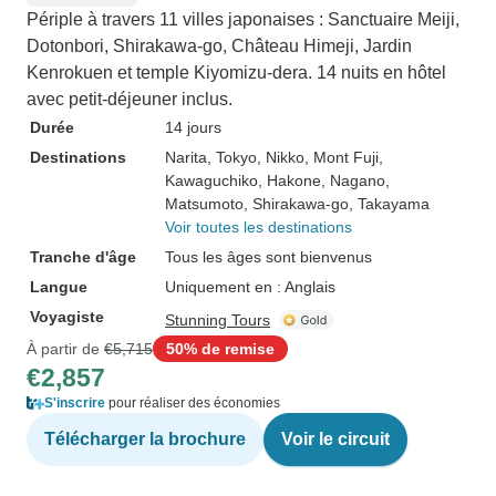
Périple à travers 11 villes japonaises : Sanctuaire Meiji,
Dotonbori, Shirakawa-go, Château Himeji, Jardin
Kenrokuen et temple Kiyomizu-dera. 14 nuits en hôtel
avec petit-déjeuner inclus.
Durée
14 jours
Destinations
Narita
, Tokyo
, Nikko
, Mont Fuji
,
Kawaguchiko
, Hakone
, Nagano
,
Matsumoto
, Shirakawa-go
, Takayama
Voir toutes les destinations
Tranche d'âge
Tous les âges sont bienvenus
Langue
Uniquement en : Anglais
Voyagiste
Stunning Tours
À partir de
€5,715
50% de remise
€2,857
S'inscrire
pour réaliser des économies
Télécharger la brochure
Voir le circuit