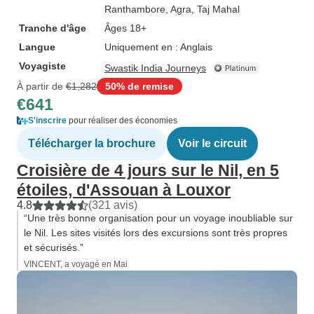
Ranthambore
, Agra
, Taj Mahal
Tranche d'âge
Âges 18+
Langue
Uniquement en : Anglais
Voyagiste
Swastik India Journeys
À partir de
€1,282
50% de remise
€641
S'inscrire
pour réaliser des économies
Télécharger la brochure
Voir le circuit
Croisière de 4 jours sur le Nil, en 5
étoiles, d'Assouan à Louxor
4.8
(321 avis)
“Une très bonne organisation pour un voyage inoubliable sur
le Nil. Les sites visités lors des excursions sont très propres
et sécurisés.”
VINCENT, a voyagé en Mai