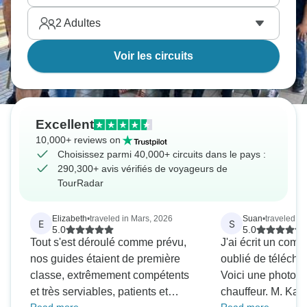
2
Adultes
Voir les circuits
Excellent
10,000+ reviews on
Choisissez parmi 40,000+ circuits dans le pays :
290,300+ avis vérifiés de voyageurs de
TourRadar
Elizabeth
•
traveled in Mars, 2026
Suan
•
traveled in
E
S
5.0
5.0
Tout s'est déroulé comme prévu,
J'ai écrit un comm
nos guides étaient de première
oublié de télécha
classe, extrêmement compétents
Voici une photo d
et très serviables, patients et
chauffeur. M. Ka