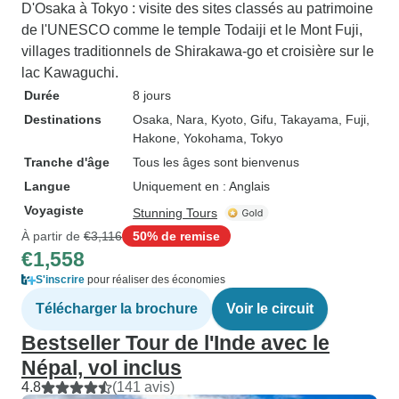
D'Osaka à Tokyo : visite des sites classés au patrimoine
de l'UNESCO comme le temple Todaiji et le Mont Fuji,
villages traditionnels de Shirakawa-go et croisière sur le
lac Kawaguchi.
Durée
8 jours
Destinations
Osaka
, Nara
, Kyoto
, Gifu
, Takayama
, Fuji
,
Hakone
, Yokohama
, Tokyo
Tranche d'âge
Tous les âges sont bienvenus
Langue
Uniquement en : Anglais
Voyagiste
Stunning Tours
À partir de
€3,116
50% de remise
€1,558
S'inscrire
pour réaliser des économies
Télécharger la brochure
Voir le circuit
Bestseller Tour de l'Inde avec le
Népal, vol inclus
4.8
(141 avis)