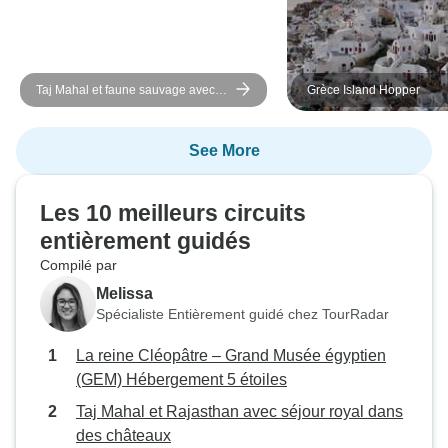
Taj Mahal et faune sauvage avec
Grèce Island Hopper
séjour royal dans des châteaux
See More
Les 10 meilleurs circuits
entièrement guidés
Compilé par
Melissa
Spécialiste Entièrement guidé chez TourRadar
La reine Cléopâtre – Grand Musée égyptien
(GEM) Hébergement 5 étoiles
Taj Mahal et Rajasthan avec séjour royal dans
des châteaux