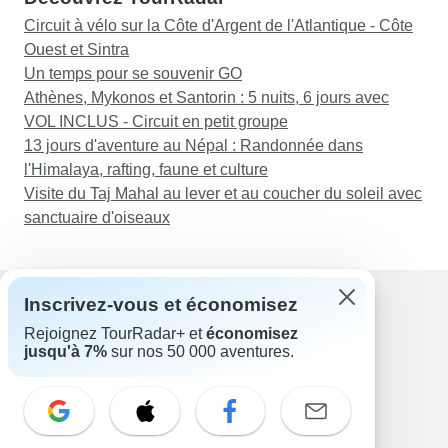
Circuit à vélo sur la Côte d'Argent de l'Atlantique - Côte
Ouest et Sintra
Un temps pour se souvenir GO
Athènes, Mykonos et Santorin : 5 nuits, 6 jours avec
VOL INCLUS - Circuit en petit groupe
13 jours d'aventure au Népal : Randonnée dans
l'Himalaya, rafting, faune et culture
Visite du Taj Mahal au lever et au coucher du soleil avec
sanctuaire d'oiseaux
Inscrivez-vous et économisez
Rejoignez TourRadar+ et
économisez
Assistance
jusqu'à 7%
sur nos 50 000 aventures.
Contactez-nous
France +33 7 56 79 68 87
E-mail: support@tourradar.com
Sélectionnez la langue
EN
DE
ES
FR
NL