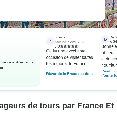
Susan
•
Derf
•
D
S
5.0
traveled in Avril, 2026
5.0
Bonne e
Ce fut une excellente
l'itinéra
occasion de visiter toutes
et du se
: France et Allemagne
les régions de France.
nourritur
ar
Read mo
excellen
Rêver de la France et de
Points f
généreu
la Forêt Noire
- 8 jours
de mani
de la Mo
pas de 
défailla
excursio
ageurs de tours par France Et
bonnes,
options 