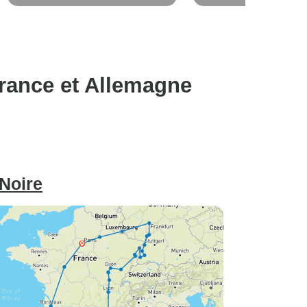
Nouvel An : Düsseldorf - Düsseldorf
Fin à Paris
- MS Vista Rio
France et Allemagne
 Noire