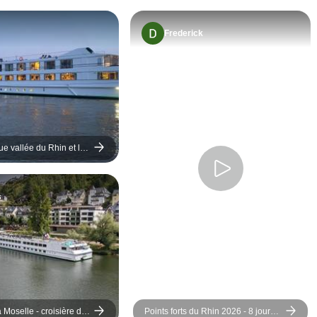
guides f
Frederick
e vallée du Rhin et le
Lorelei - croisière de
s
a Moselle - croisière de
Points forts du Rhin 2026 - 8 jours