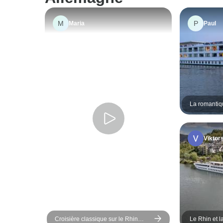
M
P
Maria
Paul
La romantiqu
rocher de la 
port en port
Viktor
Croisière classique sur le Rhin
Le Rhin et l