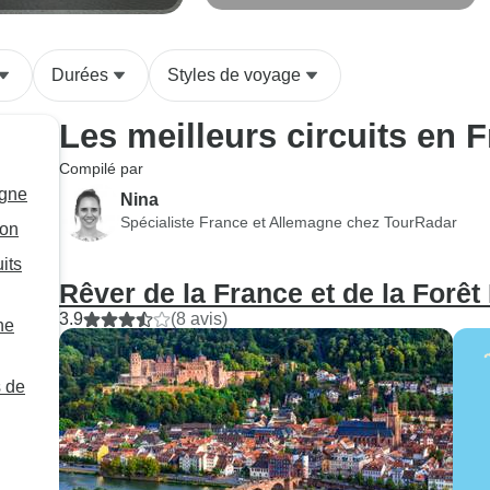
(including Vallée de la Moselle)
Durées
Styles de voyage
Les meilleurs circuits en 
Compilé par
agne
Nina
Spécialiste France et Allemagne chez TourRadar
çon
its
Rêver de la France et de la Forêt
3.9
(8 avis)
ne
s de