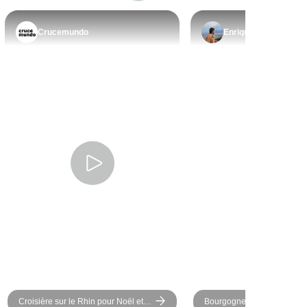
ormidables.
Crucemundo
Enrique
Croisière sur le Rhin pour Noël et le
Bourgogne, Alsace et Forêt 