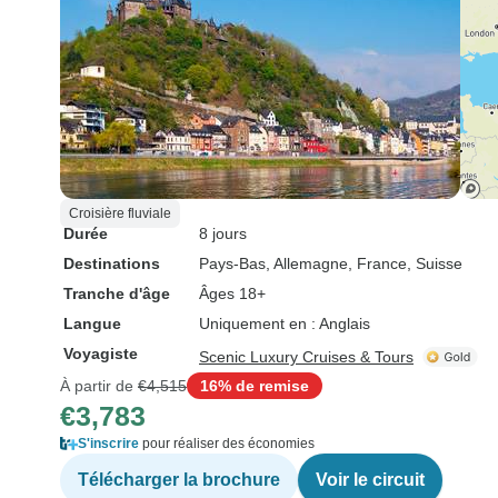
Croisière fluviale
Durée
8 jours
Destinations
Pays-Bas
, Allemagne
, France
, Suisse
Tranche d'âge
Âges 18+
Langue
Uniquement en : Anglais
Voyagiste
Scenic Luxury Cruises & Tours
À partir de
€4,515
16% de remise
€3,783
S'inscrire
pour réaliser des économies
Télécharger la brochure
Voir le circuit