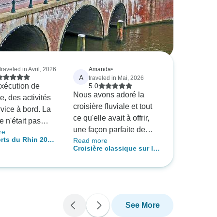
traveled in Avril, 2026
Amanda
•
A
traveled in Mai, 2026
xécution de
5.0
Nous avons adoré la
ire, des activités
croisière fluviale et tout
rvice à bord. La
ce qu'elle avait à offrir,
e n'était pas
une façon parfaite de
re
te, mais
orts du Rhin 2026
Read more
commencer notre voyage
se et préparée
Croisière classique sur le
 (including Vallée
en Europe et une
ère adéquate :
Rhin (Amsterdam - Bâle)
selle)
croisière en bateau très
grosses
(12 destinations)
relaxante. Le personnel
nces. Les
était formidable, tout
ns étaient très
comme la nourriture et le
 avec des
See More
service !
variées et des