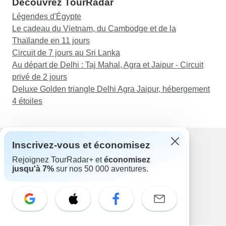
Découvrez TourRadar
Légendes d'Égypte
Le cadeau du Vietnam, du Cambodge et de la
Thaïlande en 11 jours
Circuit de 7 jours au Sri Lanka
Au départ de Delhi : Taj Mahal, Agra et Jaipur - Circuit
privé de 2 jours
Deluxe Golden triangle Delhi Agra Jaipur, hébergement
4 étoiles
Inscrivez-vous et économisez
Rejoignez TourRadar+ et
économisez
Assistance
jusqu'à 7%
sur nos 50 000 aventures.
Contactez-nous
France +33 7 56 79 68 87
E-mail: support@tourradar.com
Sélectionnez la langue
EN
DE
ES
FR
NL