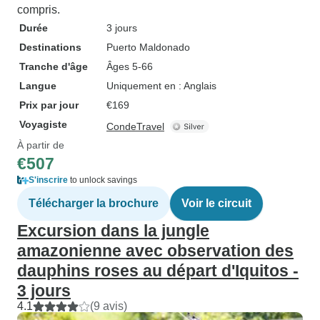
compris.
Durée
3 jours
Destinations
Puerto Maldonado
Tranche d'âge
Âges 5-66
Langue
Uniquement en : Anglais
Prix par jour
€169
Voyagiste
CondeTravel
À partir de
€507
S'inscrire
to unlock savings
Télécharger la brochure
Voir le circuit
Excursion dans la jungle
amazonienne avec observation des
dauphins roses au départ d'Iquitos -
3 jours
4.1
(9 avis)