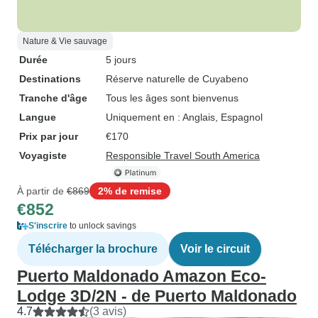
Nature & Vie sauvage
Durée
5 jours
Destinations
Réserve naturelle de Cuyabeno
Tranche d'âge
Tous les âges sont bienvenus
Langue
Uniquement en : Anglais, Espagnol
Prix par jour
€170
Voyagiste
Responsible Travel South America
À partir de
€869
2% de remise
€852
S'inscrire
to unlock savings
Télécharger la brochure
Voir le circuit
Puerto Maldonado Amazon Eco-
Lodge 3D/2N - de Puerto Maldonado
4.7
(3 avis)