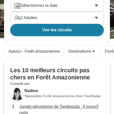
circuits à prix doux vous fera vivre des experiences
Sélectionnez la date
incroyables aux meilleurs prix du marché.
2
Adultes
Voir les circuits
Aperçu - Forêt amazonienne
Destinations
Duré
Les 10 meilleurs circuits pas
chers en Forêt Amazonienne
Compilé par
Nadine
Spécialiste Forêt amazonienne chez TourRadar
Jungle péruvienne de Tambopata - 4 jours/3
nuits