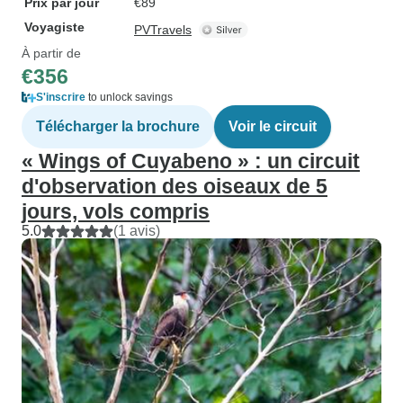
Prix par jour
€89
Voyagiste
PVTravels
À partir de
€356
S'inscrire
to unlock savings
Télécharger la brochure
Voir le circuit
« Wings of Cuyabeno » : un circuit
d'observation des oiseaux de 5
jours, vols compris
5.0
(1 avis)