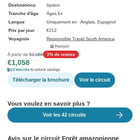
Destinations
Iquitos
Tranche d'âge
Âges 6+
Langue
Uniquement en : Anglais, Espagnol
Prix par jour
€212
Voyagiste
Responsible Travel South America
À partir de
€1,080
2% de remise
€1,058
S'inscrire
to unlock savings
Télécharger la brochure
Voir le circuit
Vous voulez en savoir plus ?
Voir les 42 circuits
Avis sur le circuit Forêt amazonienne