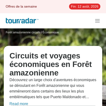
Offres de la semaine
Fin:
12 août, 2026
Forêt amazonienne circuits
/
Économique
Circuits et voyages
économiques en Forêt
amazonienne
Découvrez un large choix d'aventures économiques
se déroulant en Forêt amazonienne qui vous
emmèneront dans certains des lieux les plus
emblématiques tels que Puerto Maldonado et
Réserve nationale de Tambopata. Chacun de ces
Read more