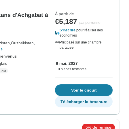
À partir de
tans d'Achgabat à
€5,187
par personne
S'inscrire
pour réaliser des
économies
Prix basé sur une chambre
zistan
Ouzbékistan
partagée
us
bienvenus
lais
8 mai, 2027
10 places restantes
Voir le circuit
Télécharger la brochure
5% de remise