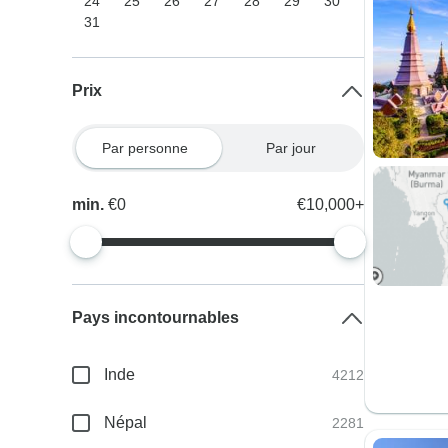
24
25
26
27
28
29
30
31
Prix
Par personne
Par jour
min.
€0
€10,000+
Pays incontournables
Inde
4212
Népal
2281