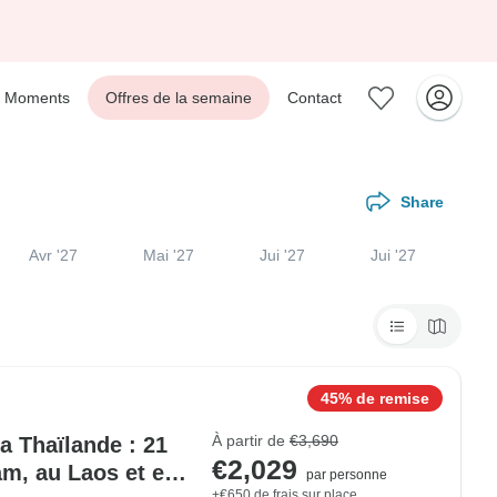
Moments
Offres de la semaine
Contact
Share
Avr '27
Mai '27
Jui '27
Jui '27
45% de remise
À partir de
€3,690
a Thaïlande : 21
€2,029
m, au Laos et en
par personne
+€650 de frais sur place