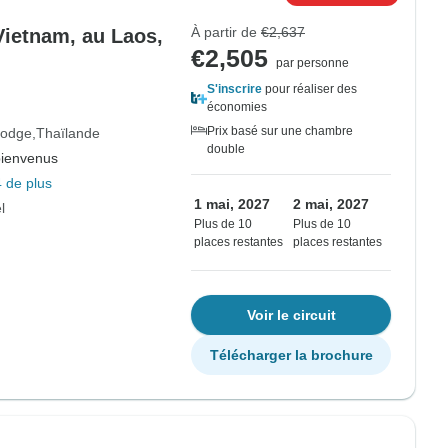
À partir de
€2,637
Vietnam, au Laos,
€2,505
par personne
S'inscrire
pour réaliser des
économies
Prix basé sur une chambre
odge
Thaïlande
double
bienvenus
 de plus
1 mai, 2027
2 mai, 2027
l
Plus de 10
Plus de 10
places restantes
places restantes
Voir le circuit
Télécharger la brochure