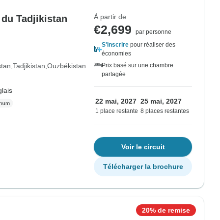
À partir de
 du Tadjikistan
€2,699
par personne
S'inscrire
pour réaliser des
économies
tan
Tadjikistan
Ouzbékistan
Prix basé sur une chambre
partagée
lais
22 mai, 2027
25 mai, 2027
1 place restante
8 places restantes
Voir le circuit
Télécharger la brochure
20% de remise