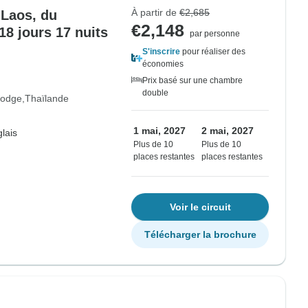
À partir de
€2,685
 Laos, du
€2,148
8 jours 17 nuits
par personne
S'inscrire
pour réaliser des
économies
Prix basé sur une chambre
double
odge
Thaïlande
1 mai, 2027
2 mai, 2027
lais
Plus de 10
Plus de 10
places restantes
places restantes
Voir le circuit
Télécharger la brochure