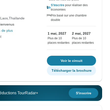
S'inscrire
pour réaliser des
économies
Prix basé sur une chambre
Laos
Thaïlande
double
bienvenus
 de plus
1 mai, 2027
2 mai, 2027
l
Plus de 10
Plus de 10
places restantes
places restantes
Voir le circuit
Télécharger la brochure
 réductions TourRadar+
S'inscrire