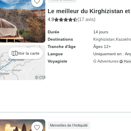
Le meilleur du Kirghizistan et
4.9
(17 avis)
Durée
14 jours
Destinations
Kirghizistan
Kazakhs
Tranche d'âge
Âges 12+
Voir la carte
Langue
Uniquement en : Ang
Voyagiste
G Adventures
Merveilles de l'Antiquité