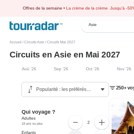
Offres de la semaine
•
La crème de la crème
Jusqu'à -50
Asie
Accueil
/
Circuits Asie
/
Circuits Mai 2027
Circuits en Asie en Mai 2027
Aoû '26
Sep '26
Oct '26
Nov '26
250+ vo
Qui voyage ?
Adultes
2
18 ans ou plus
Enfants