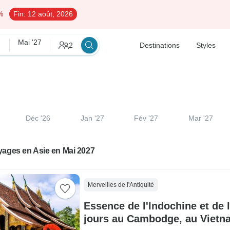
%
Fin:
12 août, 2026
Mai '27
2
Destinations
Styles
Déc '26
Jan '27
Fév '27
Mar '27
yages en Asie en Mai 2027
Merveilles de l'Antiquité
Essence de l'Indochine et de l
jours au Cambodge, au Vietna