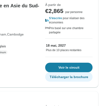
À partir de
e en Asie du Sud-
€2,865
par personne
S'inscrire
pour réaliser des
économies
Prix basé sur une chambre
partagée
tnam
Cambodge
18 mai, 2027
lais
Plus de 10 places restantes
Voir le circuit
Télécharger la brochure