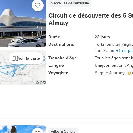
Merveilles de l'Antiquité
Circuit de découverte des 5 S
Almaty
Durée
23 jours
Destinations
Turkménistan
Kirghi
Tadjikistan
+1 de pl
Tranche d'âge
Tous les âges sont 
Voir la carte
Langue
Uniquement en : Ang
Voyagiste
Steppe Journeys
Villes & Culture