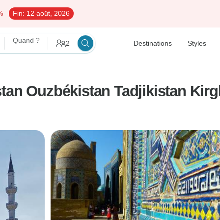
%
Fin:
12 août, 2026
Quand ?
2
Destinations
Styles
tan Ouzbékistan Tadjikistan Kir