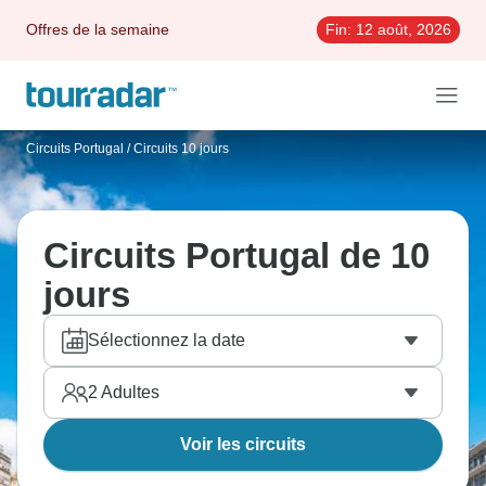
Offres de la semaine
Fin:
12 août, 2026
Circuits Portugal
/
Circuits 10 jours
Circuits Portugal de 10
jours
Sélectionnez la date
2
Adultes
Voir les circuits