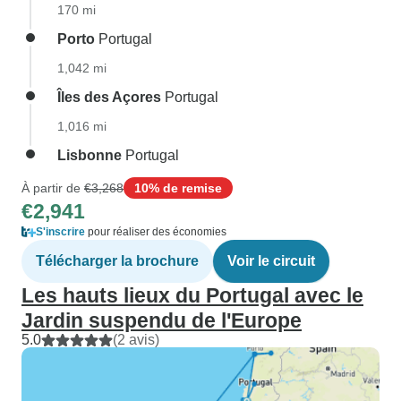
170 mi
Porto
Portugal
1,042 mi
Îles des Açores
Portugal
1,016 mi
Lisbonne
Portugal
À partir de
€3,268
10% de remise
€2,941
S'inscrire
pour réaliser des économies
Télécharger la brochure
Voir le circuit
Les hauts lieux du Portugal avec le
Jardin suspendu de l'Europe
5.0
(2 avis)