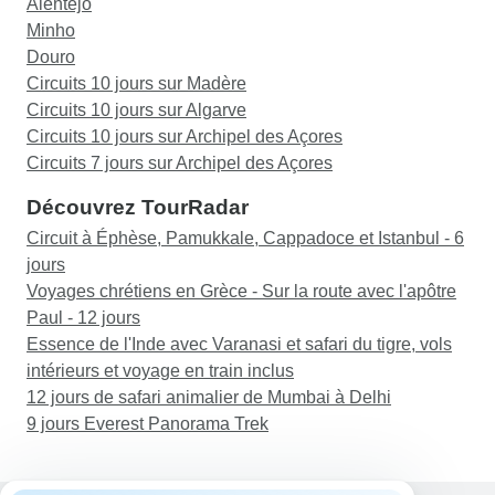
conditions météorologiques. Je les choisirais à
Alentejo
dormi. Lors de l'une des excursions d'une journée
nouveau, ne serait-ce que pour leur rapidité de
Minho
à Porto, j'ai dû payer moi-même mon déjeuner,
réaction en cas de crise et l'attitude attentionnée
Douro
alors que le bon d'échange et l'itinéraire
de leur personnel.
Circuits 10 jours sur Madère
indiquaient que le déjeuner était inclus. J'ai
Circuits 10 jours sur Algarve
demandé un remboursement à Tourradar à ce
Circuits 10 jours sur Archipel des Açores
sujet. Le voyagiste était trop verbeux et trop long
Circuits 7 jours sur Archipel des Açores
dans ses communications avec le centre d'appel
Découvrez TourRadar
via What's App. Je ne réserverais pas de voyage
par leur intermédiaire.
Circuit à Éphèse, Pamukkale, Cappadoce et Istanbul - 6
jours
Voyages chrétiens en Grèce - Sur la route avec l'apôtre
Paul - 12 jours
Essence de l'Inde avec Varanasi et safari du tigre, vols
intérieurs et voyage en train inclus
12 jours de safari animalier de Mumbai à Delhi
9 jours Everest Panorama Trek