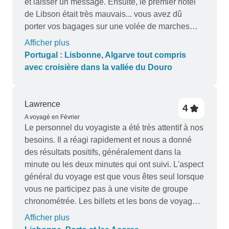
et laisser un message. Ensuite, le premier hôtel
de Libson était très mauvais... vous avez dû
porter vos bagages sur une volée de marches
sans main courante juste pour atteindre le vieil
Afficher plus
ascenseur à l'étage zéro. Ensuite, il fallait prendre
Portugal : Lisbonne, Algarve tout compris
l'ascenseur pour trouver une personne à la
avec croisière dans la vallée du Douro
réception à l'étage 1. Le comptoir de l'évier de la
chambre était en contreplaqué verni et la fenêtre
de 6 pieds au-dessus de l'évier avec des volets
Lawrence
4
avait une peinture massive gondolée et écaillée.
A voyagé en Février
Les vieux planchers grinçaient bruyamment. La
Le personnel du voyagiste a été très attentif à nos
compagnie touristique a réservé des visites pour
besoins. Il a réagi rapidement et nous a donné
mes deux premiers jours en quittant l'hôtel avant
des résultats positifs, généralement dans la
même que leur service de petit-déjeuner ne
minute ou les deux minutes qui ont suivi. L'aspect
commence à 8h... donc pas de petit-déjeuner
général du voyage est que vous êtes seul lorsque
buffet pour moi. Vous pourriez faire ce circuit sans
vous ne participez pas à une visite de groupe
eux et économiser des centaines d'euros au
chronométrée. Les billets et les bons de voyage
Portugal en réservant simplement en ligne des
ainsi que les transferts vers et depuis
Afficher plus
circuits en minibus auprès de "Livingtours" et en
l'hébergement sont organisés à l'avance et bien