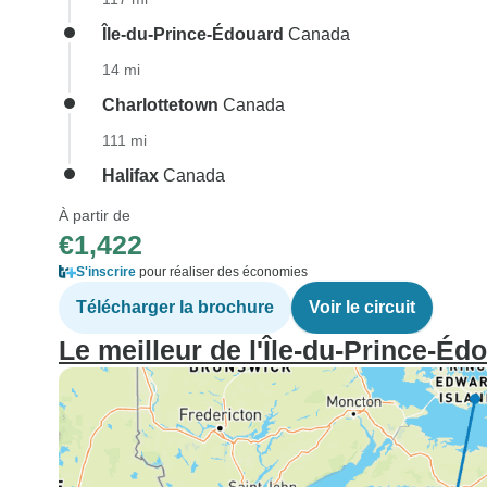
Île-du-Prince-Édouard
Canada
14 mi
Charlottetown
Canada
111 mi
Halifax
Canada
À partir de
€1,422
S'inscrire
pour réaliser des économies
Télécharger la brochure
Voir le circuit
Le meilleur de l'Île-du-Prince-Éd