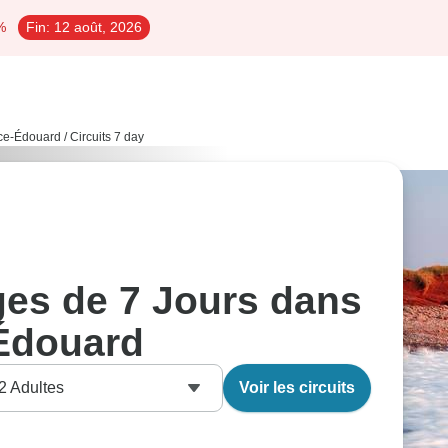
%
Fin:
12 août, 2026
nce-Édouard
/
Circuits 7 day
ges de 7 Jours dans
-Édouard
2
Adultes
Voir les circuits