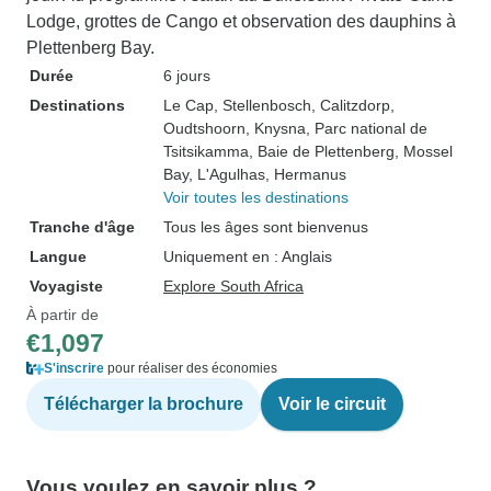
Lodge, grottes de Cango et observation des dauphins à
Plettenberg Bay.
Durée
6 jours
Destinations
Le Cap
, Stellenbosch
, Calitzdorp
,
Oudtshoorn
, Knysna
, Parc national de
Tsitsikamma
, Baie de Plettenberg
, Mossel
Bay
, L'Agulhas
, Hermanus
Voir toutes les destinations
Tranche d'âge
Tous les âges sont bienvenus
Langue
Uniquement en : Anglais
Voyagiste
Explore South Africa
À partir de
€1,097
S'inscrire
pour réaliser des économies
Télécharger la brochure
Voir le circuit
Vous voulez en savoir plus ?