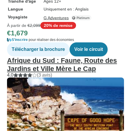
Tranche d'âge
Âges 12+
Langue
Uniquement en : Anglais
Voyagiste
G Adventures
À partir de
€2,099
20% de remise
€1,679
S'inscrire
pour réaliser des économies
Télécharger la brochure
Voir le circuit
Afrique du Sud : Faune, Route des
Jardins et Ville Mère Le Cap
4.0
(3 avis)