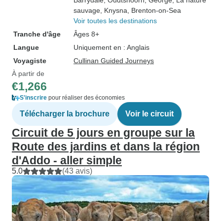
Barrydale
, Oudtshoorn
, George
, La nature
sauvage
, Knysna
, Brenton-on-Sea
Voir toutes les destinations
Tranche d'âge
Âges 8+
Langue
Uniquement en : Anglais
Voyagiste
Cullinan Guided Journeys
À partir de
€1,266
S'inscrire
pour réaliser des économies
Télécharger la brochure
Voir le circuit
Circuit de 5 jours en groupe sur la
Route des jardins et dans la région
d'Addo - aller simple
5.0
(43 avis)