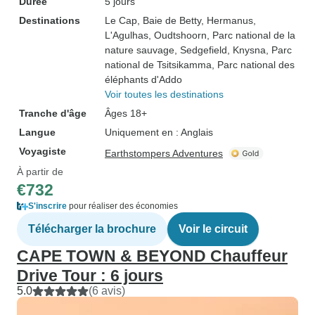
Durée
5 jours
Destinations
Le Cap
, Baie de Betty
, Hermanus
,
L'Agulhas
, Oudtshoorn
, Parc national de la
nature sauvage
, Sedgefield
, Knysna
, Parc
national de Tsitsikamma
, Parc national des
éléphants d'Addo
Voir toutes les destinations
Tranche d'âge
Âges 18+
Langue
Uniquement en : Anglais
Voyagiste
Earthstompers Adventures
À partir de
€732
S'inscrire
pour réaliser des économies
Télécharger la brochure
Voir le circuit
CAPE TOWN & BEYOND Chauffeur
Drive Tour : 6 jours
5.0
(6 avis)