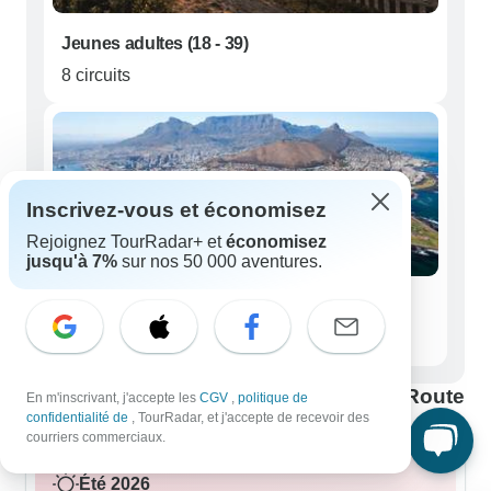
Jeunes adultes (18 - 39)
8 circuits
Inscrivez-vous et économisez
Rejoignez TourRadar+ et
économisez
jusqu'à 7%
sur nos 50 000 aventures.
Seniors (50+)
50 circuits
Meilleure période pour visiter Garden Route
En m'inscrivant, j'accepte les
CGV
,
politique de
confidentialité de
, TourRadar, et j'accepte de recevoir des
courriers commerciaux.
Été 2026