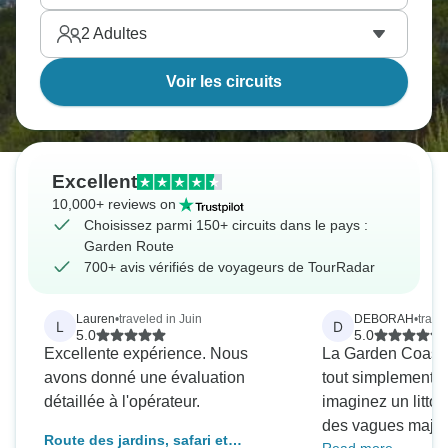
2
Adultes
Voir les circuits
Excellent
10,000+ reviews on
Choisissez parmi 150+ circuits dans le pays :
Garden Route
700+ avis vérifiés de voyageurs de TourRadar
Lauren
•
traveled in Juin
DEBORAH
•
trave
L
D
5.0
5.0
Excellente expérience. Nous
La Garden Coast s
avons donné une évaluation
tout simplement é
détaillée à l'opérateur.
imaginez un littor
des vagues majes
Route des jardins, safari et