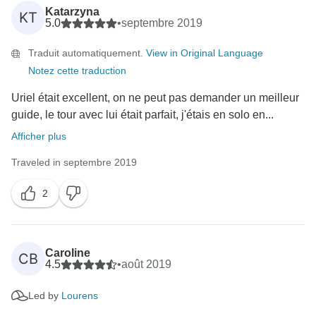
Nous vous remercions d'avoir mentionné toutes les
Katarzyna
KT
choses que vous avez appréciées au sujet de notre
5.0
•
septembre 2019
safari de 10 jours du Cap à Addo et de l'avoir jugé
Traduit automatiquement.
View in Original Language
satisfaisant, car nous nous efforçons d'offrir un service
Notez cette traduction
de qualité.
Nous sommes ravis de savoir que vous avez passé
Uriel était excellent, on ne peut pas demander un meilleur
un si bon moment.
guide, le tour avec lui était parfait, j'étais en solo en...
Merci encore d'avoir réservé avec nous et d'avoir pris
Afficher plus
le temps de rédiger cet excellent commentaire :)
Traveled in septembre 2019
Nous vous prions d'agréer, Madame, Monsieur, nos
salutations distinguées.
2
Caroline
CB
4.5
•
août 2019
Led by
Lourens