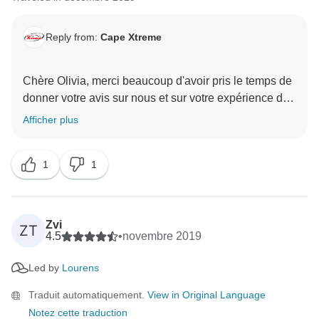
Reply from:
Cape Xtreme
Chère Olivia, merci beaucoup d'avoir pris le temps de
donner votre avis sur nous et sur votre expérience du
forfait 10 jours Cape Town, Garden Route et Addo.
Afficher plus
Nous sommes très heureux de savoir que vous avez
passé un si bon moment et nous espérons pouvoir
1
1
Zvi
ZT
4.5
•
novembre 2019
Led by
Lourens
Traduit automatiquement.
View in Original Language
Notez cette traduction