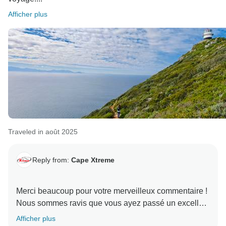
Afficher plus
Traveled in août 2025
Reply from:
Cape Xtreme
Merci beaucoup pour votre merveilleux commentaire !
Nous sommes ravis que vous ayez passé un excellent
moment en Afrique du Sud et que vous ayez voyagé
Afficher plus