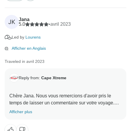
Jana
JK
5.0
•
avril 2023
Led by
Lourens
Afficher en Anglais
Traveled in avril 2023
Reply from:
Cape Xtreme
Chère Jana. Nous vous remercions d'avoir pris le
temps de laisser un commentaire sur votre voyage.
Nous sommes très heureux d'apprendre que vous
Afficher plus
avez eu une excellente expérience. Nous espérons
pouvoir vous accueillir à nouveau en Afrique du Sud à