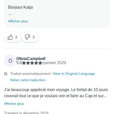
Bonjour Katja
Nous vous remercions pour votre excellent
Afficher plus
commentaire ! Nous avons beaucoup apprécié de lire
les commentaires sur votre expérience au Cap et sur
2
2
la Route des Jardins, ainsi que sur tous les points
forts que vous avez vécus. Nous sommes heureux
d'avoir fait partie de votre journée spéciale.
Nous vous remercions d'avoir réservé chez nous et
OliviaCampbell
O
d'avoir pris le temps de rédiger cet excellent
5.0
•
janvier 2020
commentaire.
Traduit automatiquement.
View in Original Language
Notez cette traduction
Nous vous en sommes très reconnaissants.
J'ai beaucoup apprécié mon voyage. Le forfait de 10 jours
couvrait tout ce que je voulais voir et faire au Cap et sur...
Afficher plus
Traveled in décembre 2019