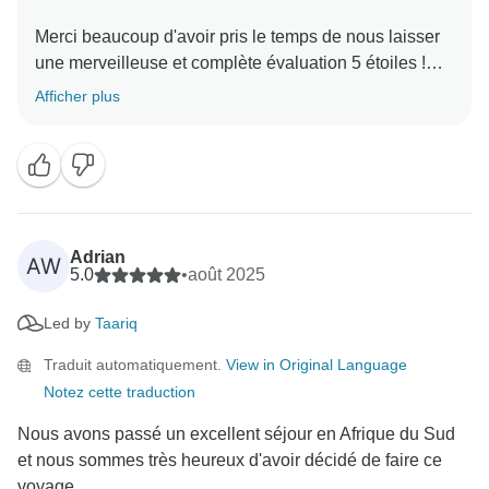
Merci beaucoup d'avoir pris le temps de nous laisser
une merveilleuse et complète évaluation 5 étoiles !
Nous avons été ravis de vous accueillir. Notre équipe
Afficher plus
s'efforce de faire en sorte que chaque aspect de votre
expérience soit positif, et votre généreux commentaire
est une formidable source de motivation.
Nous espérons avoir le plaisir de vous accueillir à
nouveau bientôt !
L'équipe de Cape Xtreme vous adresse ses plus
Adrian
AW
5.0
•
août 2025
Led by
Taariq
Traduit automatiquement.
View in Original Language
Notez cette traduction
Nous avons passé un excellent séjour en Afrique du Sud
et nous sommes très heureux d'avoir décidé de faire ce
voyage....