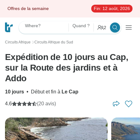
Offres de la semaine
Fin:
12 août, 2026
Where?
Quand ?
2
Circuits Afrique
Circuits Afrique du Sud
〉
Expédition de 10 jours au Cap,
sur la Route des jardins et à
Addo
10 jours
•
Début et fin à
Le Cap
4.6
(20 avis)