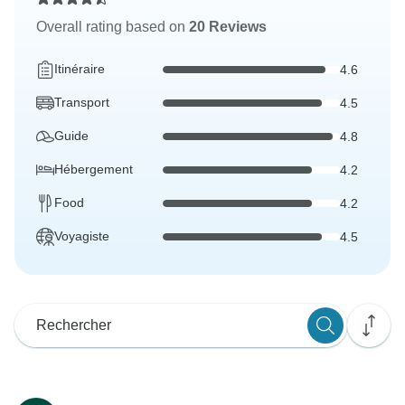
Overall rating based on
20 Reviews
Itinéraire
4.6
Transport
4.5
Guide
4.8
Hébergement
4.2
Food
4.2
Voyagiste
4.5