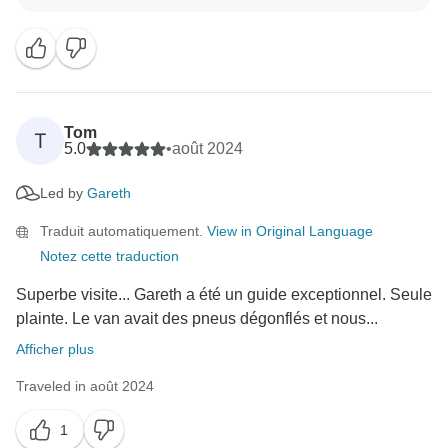
avec nous.
C'est fantastique d'entendre que votre guide, Taariq, a
fait une si bonne impression. Il est vraiment passionné
par le partage de la beauté de notre pays, et nous ne
manquerons pas de lui transmettre vos bons mots.
Nous espérons vous accueillir à nouveau pour une
Tom
T
5.0
•
août 2024
Led by
Gareth
Traduit automatiquement.
View in Original Language
Notez cette traduction
Superbe visite... Gareth a été un guide exceptionnel. Seule
plainte. Le van avait des pneus dégonflés et nous...
Afficher plus
Traveled in août 2024
1