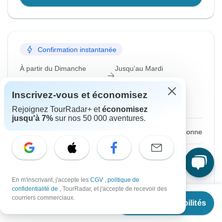
Confirmation instantanée
À partir du Dimanche
Jusqu'au Mardi
6 sept., 2026
15 sept., 2026
Inscrivez-vous et économisez
Anglais
Rejoignez TourRadar+ et
économisez
jusqu'à 7%
sur nos 50 000 aventures.
€1,427
De :
par personne
S'inscrire
pour réaliser des économies
Prix basé sur une chambre partagée
En m'inscrivant, j'accepte les
CGV
,
politique de
confidentialité de
, TourRadar, et j'accepte de recevoir des
À partir de
courriers commerciaux.
Bloquer la place pendant 48 h
Voir les disponibilités
€
1,427
par personne
Confirmer les dates