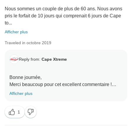
Nous sommes un couple de plus de 60 ans. Nous avons
pris le forfait de 10 jours qui comprenait 6 jours de Cape
to...
Afficher plus
Traveled in octobre 2019
Reply from:
Cape Xtreme
Bonne journée,
Merci beaucoup pour cet excellent commentaire !
Nous avons beaucoup apprécié de lire les
Afficher plus
commentaires sur votre expérience au Cap et sur la
Route des Jardins. Nous avons vraiment une équipe
1
fantastique et passionnée et Lourens et Liezel sont
des perles ! Nous ne manquerons pas de leur
transmettre vos compliments.