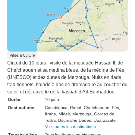
Villes & Culture
Circuit de 10 jours : visite de la mosquée Hassan II, de
Chefchaouen et sa médina bleue, de la médina de Fès
(UNESCO) et des dunes de Merzouga. Nuits en riads
traditionnels, balade à dos de dromadaire au coucher du
soleil et découverte de la kasbah d'Aït-Benhaddou.
Durée
10 jours
Destinations
Casablanca
, Rabat
, Chefchaouen
, Fès
,
Ifrane
, Midelt
, Merzouga
, Gorges de
Todra
, Boumalne Dades
, Ouarzazate
Voir toutes les destinations
Tranche d'âge
Tous les âges sont bienvenus