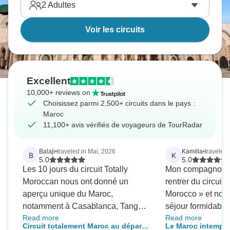
2
Adultes
Voir les circuits
Excellent
10,000+ reviews on
Choisissez parmi 2,500+ circuits dans le pays :
Maroc
11,100+ avis vérifiés de voyageurs de TourRadar
Balaji
•
traveled in Mai, 2026
Kamilla
•
traveled 
B
K
5.0
5.0
Les 10 jours du circuit Totally
Mon compagnon e
Moroccan nous ont donné un
rentrer du circuit
aperçu unique du Maroc,
Morocco » et nou
notamment à Casablanca, Tanger,
séjour formidable
Read more
Read more
Chefchauoen, Rabat, Fès, le
de chameau dans 
Circuit totalement Maroc au départ
Le Maroc intempor