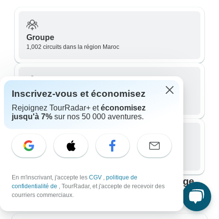
Groupe
1,002 circuits dans la région Maroc
Inscrivez-vous et économisez
Petit groupe
1,459 circuits dans la région Maroc
Rejoignez TourRadar+ et
économisez
jusqu'à 7%
sur nos 50 000 aventures.
Privé / Personnalisé
1,537 circuits dans la région Maroc
En m'inscrivant, j'accepte les
CGV
,
politique de
Maroc : meilleurs itinéraires de voyage
confidentialité de
, TourRadar, et j'accepte de recevoir des
adaptés à vos projets
courriers commerciaux.