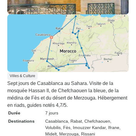
Villes & Culture
Sept jours de Casablanca au Sahara. Visite de la
mosquée Hassan II, de Chefchaouen la bleue, de la
médina de Fès et du désert de Merzouga. Hébergement
en riads, guides notés 4,7/5.
Durée
7 jours
Destinations
Casablanca
, Rabat
, Chefchaouen
,
Volubilis
, Fès
, Imouzzer Kandar
, Ifrane
,
Midelt
, Merzouga
, Rissani