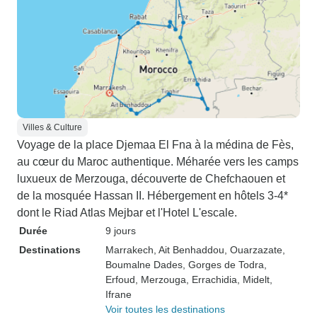
Villes & Culture
Voyage de la place Djemaa El Fna à la médina de Fès,
au cœur du Maroc authentique. Méharée vers les camps
luxueux de Merzouga, découverte de Chefchaouen et
de la mosquée Hassan II. Hébergement en hôtels 3-4*
dont le Riad Atlas Mejbar et l'Hotel L'escale.
Durée
9 jours
Destinations
Marrakech
, Ait Benhaddou
, Ouarzazate
,
Boumalne Dades
, Gorges de Todra
,
Erfoud
, Merzouga
, Errachidia
, Midelt
,
Ifrane
Voir toutes les destinations