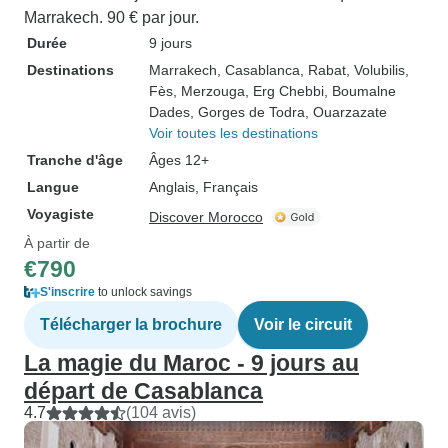
Marrakech. 90 € par jour.
Durée
9 jours
Destinations
Marrakech
, Casablanca
, Rabat
, Volubilis
,
Fès
, Merzouga
, Erg Chebbi
, Boumalne
Dades
, Gorges de Todra
, Ouarzazate
Voir toutes les destinations
Tranche d'âge
Âges 12+
Langue
Anglais, Français
Voyagiste
Discover Morocco
À partir de
€790
S'inscrire
to unlock savings
Télécharger la brochure
Voir le circuit
La magie du Maroc - 9 jours au
départ de Casablanca
4.7
(104 avis)