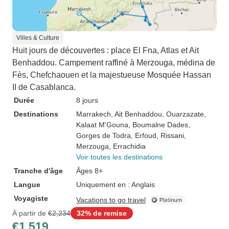
Villes & Culture
Huit jours de découvertes : place El Fna, Atlas et Ait
Benhaddou. Campement raffiné à Merzouga, médina de
Fès, Chefchaouen et la majestueuse Mosquée Hassan
II de Casablanca.
Durée
8 jours
Destinations
Marrakech
, Ait Benhaddou
, Ouarzazate
,
Kalaat M'Gouna
, Boumalne Dades
,
Gorges de Todra
, Erfoud
, Rissani
,
Merzouga
, Errachidia
Voir toutes les destinations
Tranche d'âge
Âges 8+
Langue
Uniquement en : Anglais
Voyagiste
Vacations to go travel
À partir de
€2,234
32% de remise
€1,519