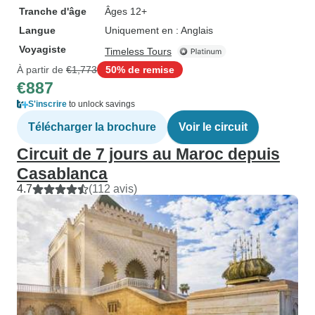
Tranche d'âge
Âges 12+
Langue
Uniquement en : Anglais
Voyagiste
Timeless Tours
À partir de
€1,773
50% de remise
€887
S'inscrire
to unlock savings
Télécharger la brochure
Voir le circuit
Circuit de 7 jours au Maroc depuis
Casablanca
4.7
(112 avis)