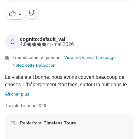
Cordialement,
d'apprendre que vous avez passé un excellent
1
moment avec Timeless Tours.
Notre équipe est très fière d'organiser des
expériences sans faille, et je ne manquerai pas de
cognito:default_val
C
transmettre vos merveilleux compliments à votre
4.0
•
mai 2026
chauffeur et à votre guide. Ils seront ravis de savoir
Traduit automatiquement.
View in Original Language
que leur amabilité et leurs connaissances ont rendu
Notez cette traduction
votre voyage si spécial.
La visite était bonne, nous avons couvert beaucoup de
Nous espérons vous accueillir pour une autre
choses. L'hébergement était bien, surtout la nuit dans le...
aventure à l'avenir !
Afficher plus
Nous vous prions d'agréer, Madame, Monsieur,
Traveled in mai 2026
l'expression de nos salutations distinguées,
Reply from:
Timeless Tours