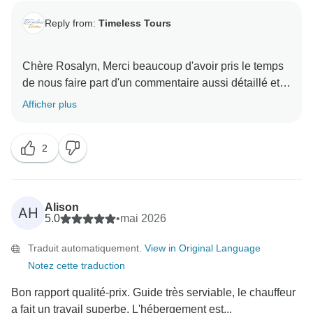
Reply from:
Timeless Tours
Chaleureusement,
Chère Rosalyn, Merci beaucoup d'avoir pris le temps
de nous faire part d'un commentaire aussi détaillé et
réfléchi sur votre voyage au Maroc. Nous sommes
Afficher plus
absolument ravis que vous ayez aimé l'incroyable
variété des paysages marocains - des dunes du
2
Sahara aux luxuriantes forêts de cèdres - et que
Yassin et nos guides locaux vous aient fait sentir si
bien accueillis et informés. Il est également
fantastique d'apprendre que vous avez apprécié la
Alison
AH
variété unique et authentique de nos hébergements,
5.0
•
mai 2026
des riads traditionnels à la maison des gorges du
Traduit automatiquement.
View in Original Language
Dadès, et que nos équipes d'accueil se sont si bien
Notez cette traduction
occupées de vous. Vos "meilleurs conseils"
concernant les baskets, les écharpes, les sacs de
Bon rapport qualité-prix. Guide très serviable, le chauffeur
couchage et les câbles USB-A sont incroyablement
a fait un travail superbe. L'hébergement est...