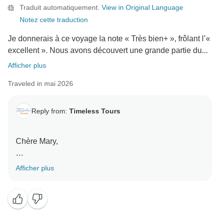
Traduit automatiquement.
View in Original Language
Notez cette traduction
Je donnerais à ce voyage la note « Très bien+ », frôlant l’«
excellent ». Nous avons découvert une grande partie du...
Afficher plus
Traveled in mai 2026
Reply from:
Timeless Tours
Chère Mary,
Merci d’avoir pris le temps de nous faire part de vos
Afficher plus
commentaires détaillés. Nous sommes ravis
d’apprendre que vous avez apprécié votre aventure «
Timeless Morocco » et que vous avez trouvé votre
guide et votre chauffeur excellents. Le Maroc est une