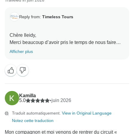
Traveled in juin 2026
Reply from:
Timeless Tours
Chère Ileidy,
Merci beaucoup d’avoir pris le temps de nous faire
part de vos commentaires détaillés. Nous apprécions
Afficher plus
sincèrement votre franchise, car elle nous aide à
améliorer sans cesse les expériences que nous
proposons chez Timeless Morocco.
Nos circuits sont soigneusement conçus pour vous
faire découvrir les incontournables du Maroc. Ce
Kamilla
faisant, nous nous efforçons toujours de trouver le
5.0
•
juin 2026
juste équilibre entre des visites guidées structurées et
Traduit automatiquement.
View in Original Language
suffisamment de temps libre pour que nos clients
Notez cette traduction
puissent explorer à leur rythme et s’imprégner
véritablement de l’atmosphère authentique de chaque
Mon compagnon et moi venons de rentrer du circuit «