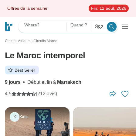
Offres de la semaine
Fin:
12 août, 2026
Where?
Quand ?
2
Circuits Afrique
Circuits Maroc
〉
Le Maroc intemporel
Best Seller
9 jours
•
Début et fin à
Marrakech
4.5
(212 avis)
K
Katie