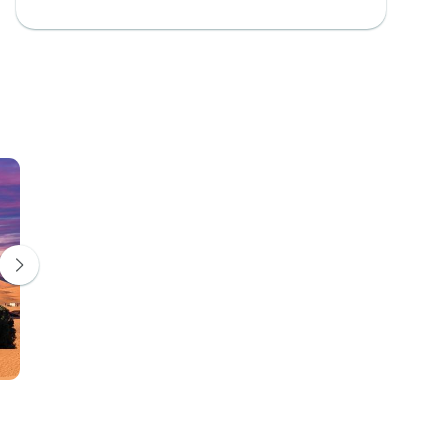
Gorges de Todra
Ouarzazate