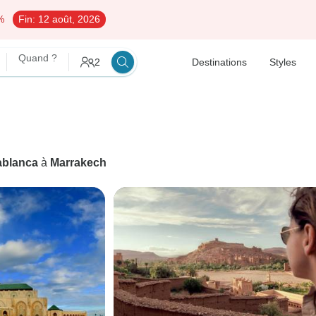
%
Fin:
12 août, 2026
Quand ?
2
Destinations
Styles
blanca
à
Marrakech