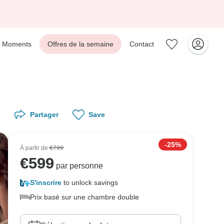
Moments
Offres de la semaine
Contact
Partager
Save
-25%
À partir de
€799
€
599
par personne
S'inscrire
to unlock savings
Prix basé sur une chambre double