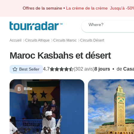
Offres de la semaine
•
La crème de la crème
Jusqu'à -50
Where?
Accueil
Circuits Afrique
Circuits Maroc
Circuits Désert
〉
〉
〉
Maroc Kasbahs et désert
4.7
(302 avis)
8 jours
•
de
Casa
Best Seller
Billie