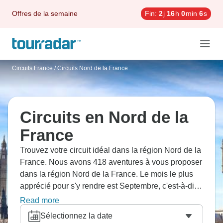
Offres de la semaine
Fin:
2
j
16
h
0
min
5
s
Circuits France
/
Circuits Nord de la France
Circuits en Nord de la
France
Trouvez votre circuit idéal dans la région Nord de la
France. Nous avons 418 aventures à vous proposer
dans la région Nord de la France. Le mois le plus
apprécié pour s'y rendre est Septembre, c'est-à-dire
le mois qui compte le plus grand nombre de
Read more
départs.
Sélectionnez la date