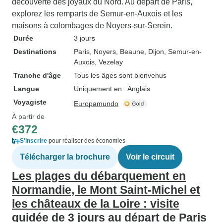
découverte des joyaux du Nord. Au départ de Paris,
explorez les remparts de Semur-en-Auxois et les
maisons à colombages de Noyers-sur-Serein.
Durée
3 jours
Destinations
Paris
, Noyers
, Beaune
, Dijon
, Semur-en-
Auxois
, Vezelay
Tranche d'âge
Tous les âges sont bienvenus
Langue
Uniquement en : Anglais
Voyagiste
Europamundo
À partir de
€372
S'inscrire
pour réaliser des économies
Télécharger la brochure
Voir le circuit
Les plages du débarquement en
Normandie, le Mont Saint-Michel et
les châteaux de la Loire : visite
guidée de 3 jours au départ de Paris