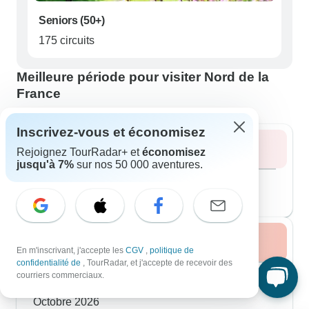
Seniors (50+)
175 circuits
Meilleure période pour visiter Nord de la
France
Inscrivez-vous et économisez
Été 2026
Rejoignez TourRadar+ et
économisez
jusqu'à 7%
sur nos 50 000 aventures.
Août 2026
populaire
138 circuits
Automne 2026
En m'inscrivant, j'accepte les
CGV
,
politique de
confidentialité de
, TourRadar, et j'accepte de recevoir des
Septembre 2026
populaire
courriers commerciaux.
160 circuits
Octobre 2026