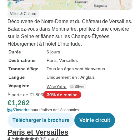
Villes & Culture
Découverte de Notre-Dame et du Château de Versailles.
Baladez-vous dans Montmartre, profitez d'une croisière
sur la Seine et flânez sur les Champs-Élysées.
Hébergement à l'hôtel L'Interlude.
Durée
6 jours
Destinations
Paris
, Versailles
Tranche d'âge
Tous les âges sont bienvenus
Langue
Uniquement en : Anglais
Voyagiste
WiseYatra
À partir de
€1,803
30% de remise
€1,262
S'inscrire
pour réaliser des économies
Télécharger la brochure
Voir le circuit
Paris et Versailles
4.5
(69 avis)