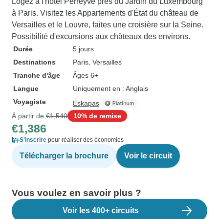
Logez à l'hôtel Perreyve près du Jardin du Luxembourg
à Paris. Visitez les Appartements d'État du château de
Versailles et le Louvre, faites une croisière sur la Seine.
Possibilité d'excursions aux châteaux des environs.
Durée
5 jours
Destinations
Paris
, Versailles
Tranche d'âge
Âges 6+
Langue
Uniquement en : Anglais
Voyagiste
Eskapas
À partir de
€1,540
10% de remise
€1,386
S'inscrire
pour réaliser des économies
Télécharger la brochure
Voir le circuit
Vous voulez en savoir plus ?
Voir les 400+ circuits