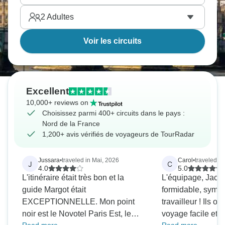
2
Adultes
Voir les circuits
Excellent
10,000+ reviews on
Choisissez parmi 400+ circuits dans le pays :
Nord de la France
1,200+ avis vérifiés de voyageurs de TourRadar
Jussara
•
traveled in Mai, 2026
Carol
•
traveled in
J
C
4.0
5.0
L'itinéraire était très bon et la
L'équipage, Jacob 
guide Margot était
formidable, sympa
EXCEPTIONNELLE. Mon point
travailleur ! Ils o
noir est le Novotel Paris Est, le
voyage facile et 