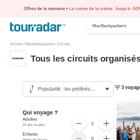
Offres de la semaine
•
La crème de la crème
Jusqu'à -50
MacBackpackers
Accueil
/
MacBackpackers
/
Circuits
Tous les circuits organis
3 voyag
Qui voyage ?
Adultes
2
18 ans ou plus
Enfants
0
Moins de 18 ans