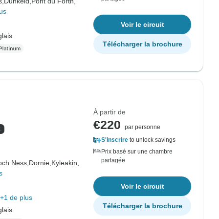
s,
Dunkeld,
Pont du Forth,
us
Voir le circuit
lais
Télécharger la brochure
À partir de
€220
par personne
x
S'inscrire
to unlock savings
Prix basé sur une chambre
partagée
och Ness,
Dornie,
Kyleakin,
s
Voir le circuit
+1 de plus
Télécharger la brochure
lais