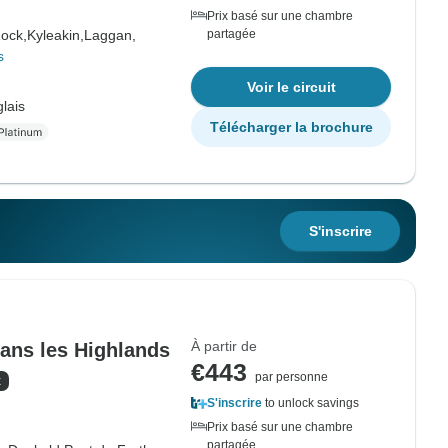
Prix basé sur une chambre
Rock,
Kyleakin,
Laggan,
partagée
s
Voir le circuit
lais
Télécharger la brochure
S'inscrire
À partir de
dans les Highlands
€443
par personne
x
S'inscrire
to unlock savings
Prix basé sur une chambre
partagée