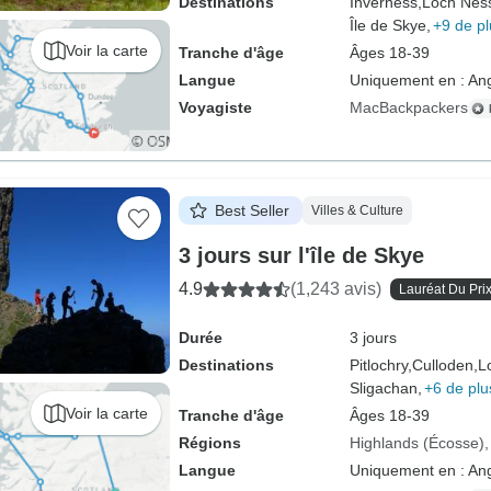
Destinations
Inverness,
Loch Nes
Île de Skye,
+9 de pl
Voir la carte
Tranche d'âge
Âges 18-39
Langue
Uniquement en : Ang
Voyagiste
MacBackpackers
Best Seller
Villes & Culture
3 jours sur l'île de Skye
4.9
(1,243 avis)
Lauréat Du Pri
Durée
3 jours
Destinations
Pitlochry,
Culloden,
L
Sligachan,
+6 de plu
Voir la carte
Tranche d'âge
Âges 18-39
Régions
Highlands (Écosse)
Langue
Uniquement en : Ang