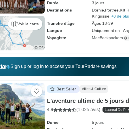
Durée
3 jours
Destinations
Dornie,
Portree,
Kilt 
Kingussie,
+8 de plu
Tranche d'âge
Âges 18-39
Voir la carte
Langue
Uniquement en : Ang
Voyagiste
MacBackpackers
Sign up or log in to access your TourRadar+ savings
Best Seller
Villes & Culture
L'aventure ultime de 5 jours 
4.9
(1,025 avis)
Lauréat Du Pri
Durée
5 jours