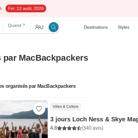
%
Fin:
12 août, 2026
Quand ?
2
Destinations
Styles
és par MacBackpackers
es organisés par MacBackpackers
Villes & Culture
3 jours Loch Ness & Skye Ma
4.8
(340 avis)