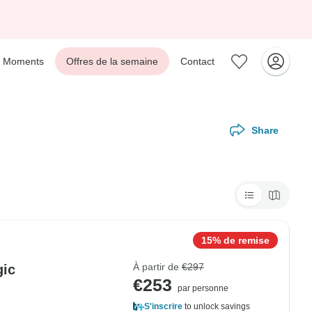
Moments
Offres de la semaine
Contact
Share
15% de remise
À partir de
€297
gic
€253
par personne
S'inscrire
to unlock savings