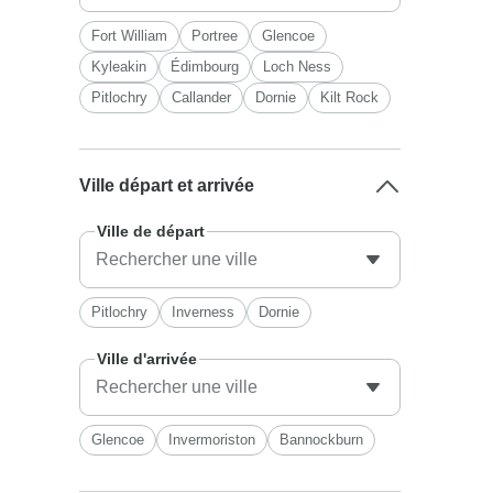
Fort William
Portree
Glencoe
Kyleakin
Édimbourg
Loch Ness
Pitlochry
Callander
Dornie
Kilt Rock
Ville départ et arrivée
Ville de départ
Pitlochry
Inverness
Dornie
Ville d'arrivée
Glencoe
Invermoriston
Bannockburn