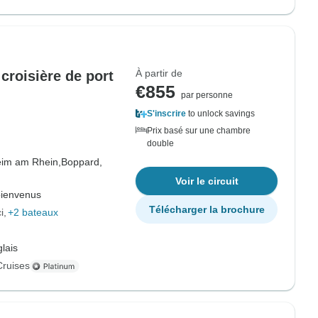
À partir de
croisière de port
€855
par personne
S'inscrire
to unlock savings
Prix basé sur une chambre
double
im am Rhein,
Boppard,
Voir le circuit
bienvenus
Télécharger la brochure
i
+2 bateaux
lais
Cruises