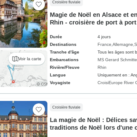
Croisière fluviale
Magie de Noël en Alsace et en
Rhin - croisière de port à port
Durée
4 jours
Destinations
France
Allemagne
S
Tranche d'âge
Tous les âges sont 
Voir la carte
Embarcations
MS Gerard Schmitte
Rivière/Fleuve
Rhin
Langue
Uniquement en : Ang
Voyagiste
CroisiEurope River 
Croisière fluviale
La magie de Noël : Délices sa
traditions de Noël lors d'une c
Rhin (croisière de port à port)