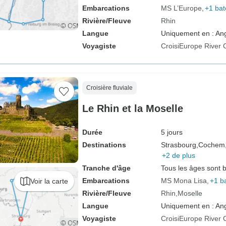
Embarcations
MS L’Europe
+1 ba
Rivière/Fleuve
Rhin
Langue
Uniquement en : Ang
Voyagiste
CroisiEurope River 
Croisière fluviale
Le Rhin et la Moselle
Durée
5 jours
Destinations
Strasbourg,
Cochem
+2 de plus
Tranche d'âge
Tous les âges sont 
Embarcations
MS Mona Lisa
+1 b
Voir la carte
Rivière/Fleuve
Rhin
Moselle
Langue
Uniquement en : Ang
Voyagiste
CroisiEurope River 