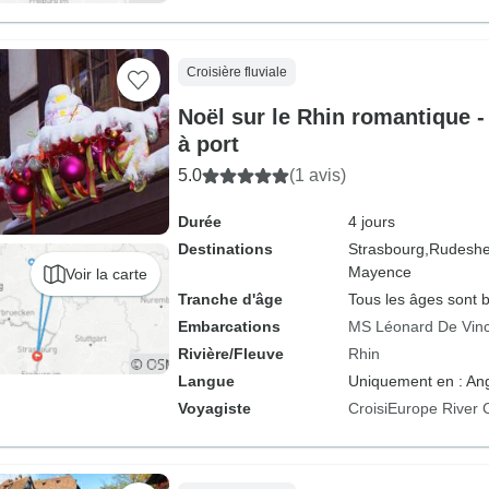
Croisière fluviale
Noël sur le Rhin romantique - 
à port
5.0
(1 avis)
Durée
4 jours
Destinations
Strasbourg,
Rudeshe
Mayence
Voir la carte
Tranche d'âge
Tous les âges sont 
Embarcations
MS Léonard De Vinc
Rivière/Fleuve
Rhin
Langue
Uniquement en : Ang
Voyagiste
CroisiEurope River 