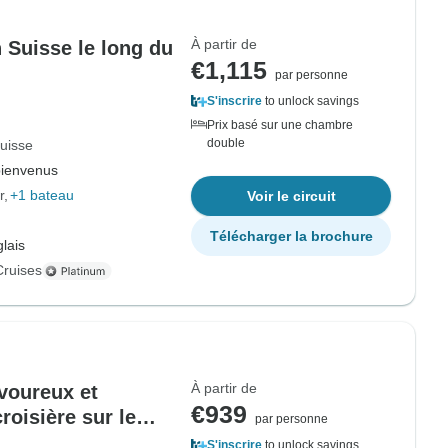
À partir de
 Suisse le long du
€1,115
par personne
S'inscrire
to unlock savings
Prix basé sur une chambre
double
uisse
bienvenus
r
+1 bateau
Voir le circuit
Télécharger la brochure
lais
Cruises
À partir de
voureux et
€939
roisière sur le
par personne
S'inscrire
to unlock savings