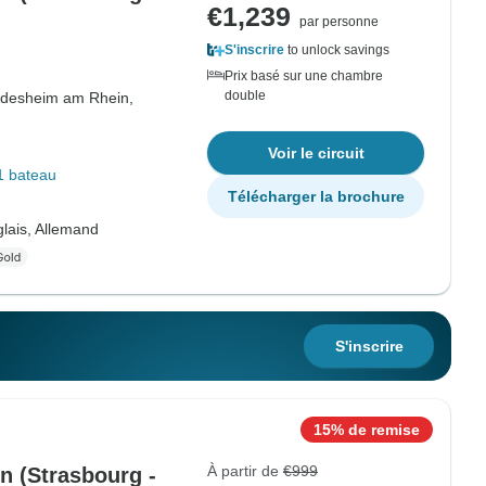
€1,239
par personne
S'inscrire
to unlock savings
Prix basé sur une chambre
double
desheim am Rhein,
Voir le circuit
1 bateau
Télécharger la brochure
lais, Allemand
S'inscrire
15% de remise
À partir de
€999
in (Strasbourg -