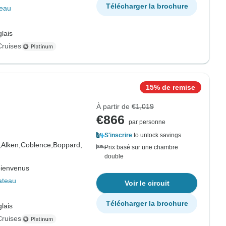
Télécharger la brochure
teau
lais
Cruises
15% de remise
À partir de
€1,019
€866
par personne
S'inscrire
to unlock savings
,
Alken,
Coblence,
Boppard,
Prix basé sur une chambre
double
bienvenus
ateau
Voir le circuit
Télécharger la brochure
lais
Cruises