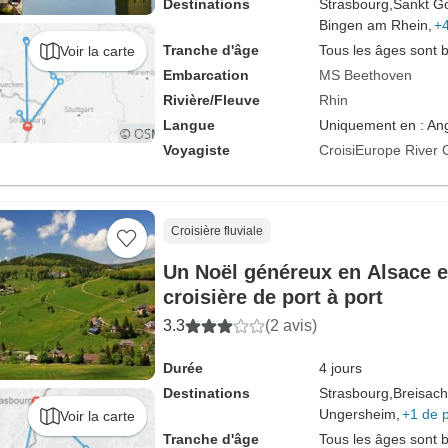
Destinations
Strasbourg,
Sankt Go
Bingen am Rhein,
+4
Tranche d'âge
Tous les âges sont 
Voir la carte
Embarcation
MS Beethoven
Rivière/Fleuve
Rhin
Langue
Uniquement en : Ang
Voyagiste
CroisiEurope River 
Croisière fluviale
Un Noël généreux en Alsace et
croisière de port à port
3.3
(2 avis)
Durée
4 jours
Destinations
Strasbourg,
Breisach
Ungersheim,
+1 de 
Voir la carte
Tranche d'âge
Tous les âges sont 