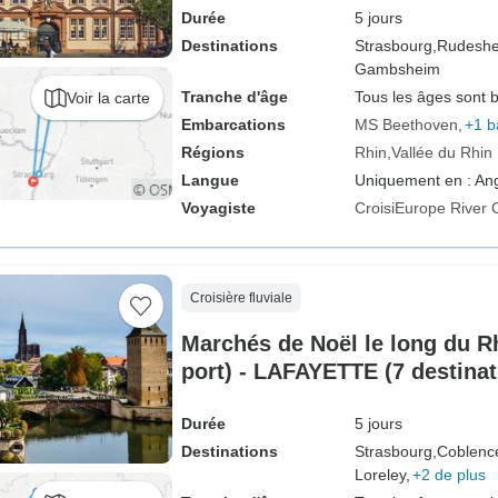
Durée
5 jours
Destinations
Strasbourg,
Rudeshe
Gambsheim
Tranche d'âge
Tous les âges sont 
Voir la carte
Embarcations
MS Beethoven
+1 b
Régions
Rhin
Vallée du Rhin
Langue
Uniquement en : Ang
Voyagiste
CroisiEurope River 
Croisière fluviale
Marchés de Noël le long du Rhi
port) - LAFAYETTE (7 destinat
Durée
5 jours
Destinations
Strasbourg,
Coblenc
Loreley,
+2 de plus