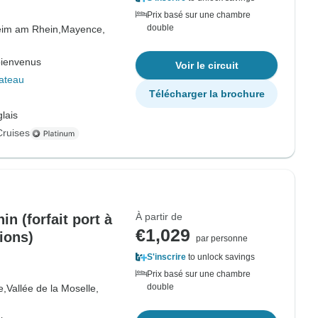
Prix basé sur une chambre
double
im am Rhein,
Mayence,
bienvenus
Voir le circuit
ateau
Télécharger la brochure
lais
Cruises
À partir de
n (forfait port à
€1,029
ions)
par personne
S'inscrire
to unlock savings
Prix basé sur une chambre
double
e,
Vallée de la Moselle,