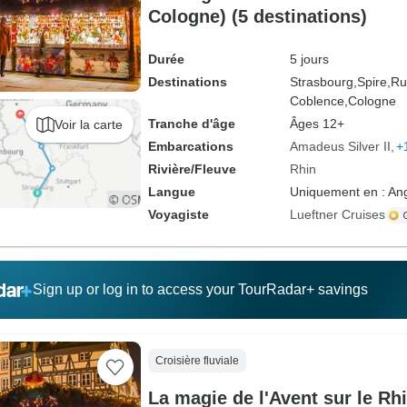
Cologne) (5 destinations)
Durée
5 jours
Destinations
Strasbourg,
Spire,
Ru
Coblence,
Cologne
Tranche d'âge
Âges 12+
Voir la carte
Embarcations
Amadeus Silver II
+
Rivière/Fleuve
Rhin
Langue
Uniquement en : Ang
Voyagiste
Lueftner Cruises
Sign up or log in to access your TourRadar+ savings
Croisière fluviale
La magie de l'Avent sur le Rh