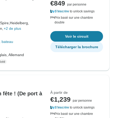
€849
par personne
S'inscrire
to unlock savings
Prix basé sur une chambre
double
Spire,
Heidelberg,
n,
+2 de plus
Voir le circuit
1 bateau
Télécharger la brochure
lais, Allemand
À partir de
fête ! (De port à
€1,239
par personne
S'inscrire
to unlock savings
Prix basé sur une chambre