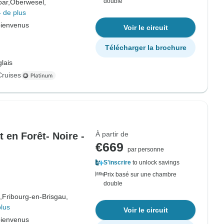
double
ar,
Oberwesel,
 de plus
bienvenus
Voir le circuit
Télécharger la brochure
lais
Cruises
À partir de
 en Forêt- Noire -
€669
par personne
S'inscrire
to unlock savings
Prix basé sur une chambre
double
,
Fribourg-en-Brisgau,
plus
Voir le circuit
bienvenus