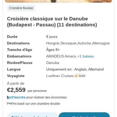
Croisière fluviale
Croisière classique sur le Danube
(Budapest - Passau) (11 destinations)
Durée
8 jours
Destinations
Hongrie
Slovaquie
Autriche
Allemagne
Tranche d'âge
Âges 8+
Embarcations
AMADEUS Amara
+1 bateau
Rivière/Fleuve
Danube
Langue
Uniquement en : Anglais, Allemand
Voyagiste
Lueftner Cruises
À partir de
€2,559
par personne
S'inscrire
pour réaliser des économies
Prix basé sur une chambre double