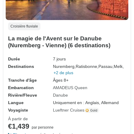
Croisière fluviale
La magie de l'Avent sur le Danube
(Nuremberg - Vienne) (6 destinations)
Durée
7 jours
Destinations
Nuremberg,
Ratisbonne,
Passau,
Melk,
+2 de plus
Tranche d'âge
Âges 8+
Embarcation
AMADEUS Queen
Rivière/Fleuve
Danube
Langue
Uniquement en : Anglais, Allemand
Voyagiste
Lueftner Cruises
À partir de
€1,439
par personne