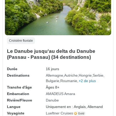
Croisière fluviale
Le Danube jusqu'au delta du Danube
(Passau - Passau) (34 destinations)
Durée
16 jours
Destinations
Allemagne
Autriche
Hongrie
Serbie
Bulgarie
Roumanie
+2 de plus
Tranche d'âge
Âges 8+
Embarcation
AMADEUS Amara
Rivière/Fleuve
Danube
Langue
Uniquement en : Anglais, Allemand
Voyagiste
Lueftner Cruises