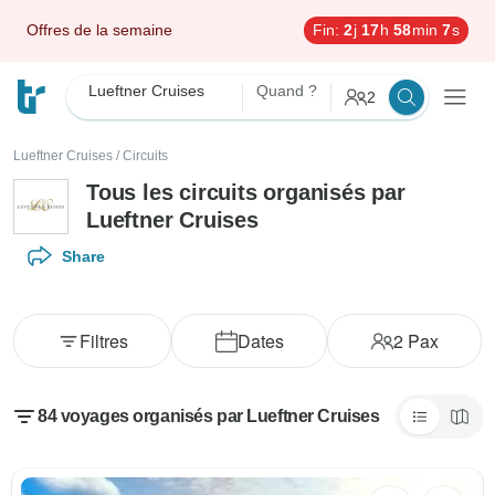
Offres de la semaine
Fin:
2
j
17
h
58
min
5
s
Lueftner Cruises
Quand ?
2
Lueftner Cruises
/
Circuits
Tous les circuits organisés par
Lueftner Cruises
Share
Filtres
Dates
2
Pax
84 voyages organisés par Lueftner Cruises