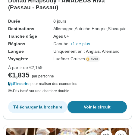
Donau Rhapsody - AMADEUS Riva
(Passau - Passau)
Durée
8 jours
Destinations
Allemagne
Autriche
Hongrie
Slovaquie
Tranche d'âge
Âges 8+
Régions
Danube
+1 de plus
Langue
Uniquement en : Anglais, Allemand
Voyagiste
Lueftner Cruises
À partir de
€2,159
€1,835
par personne
S'inscrire
pour réaliser des économies
Prix basé sur une chambre double
Télécharger la brochure
Voir le circuit