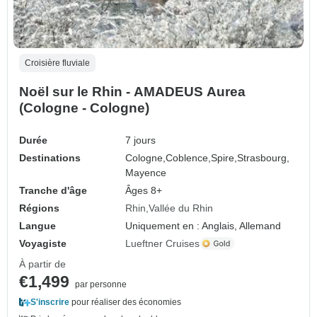
Croisière fluviale
Noël sur le Rhin - AMADEUS Aurea
(Cologne - Cologne)
Durée
7 jours
Destinations
Cologne,
Coblence,
Spire,
Strasbourg,
Mayence
Tranche d'âge
Âges 8+
Régions
Rhin
Vallée du Rhin
Langue
Uniquement en : Anglais, Allemand
Voyagiste
Lueftner Cruises
À partir de
€1,499
par personne
S'inscrire
pour réaliser des économies