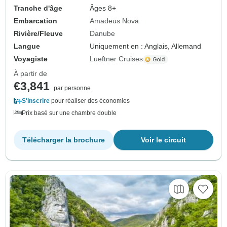
Tranche d'âge
Âges 8+
Embarcation
Amadeus Nova
Rivière/Fleuve
Danube
Langue
Uniquement en : Anglais, Allemand
Voyagiste
Lueftner Cruises
À partir de
€3,841
par personne
S'inscrire
pour réaliser des économies
Prix basé sur une chambre double
Télécharger la brochure
Voir le circuit