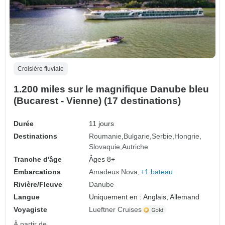
Croisière fluviale
1.200 miles sur le magnifique Danube bleu
(Bucarest - Vienne) (17 destinations)
Durée
11 jours
Destinations
Roumanie
Bulgarie
Serbie
Hongrie
Slovaquie
Autriche
Tranche d'âge
Âges 8+
Embarcations
Amadeus Nova
+1 bateau
Rivière/Fleuve
Danube
Langue
Uniquement en : Anglais, Allemand
Voyagiste
Lueftner Cruises
À partir de