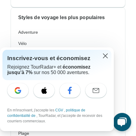
Styles de voyage les plus populaires
Adventure
Vélo
Randonnee & Trek
Inscrivez-vous et économisez
Aurores Boréales
Rejoignez TourRadar+ et
économisez
jusqu'à 7%
sur nos 50 000 aventures.
Croisière Fluviale
Afrique Safari
Voyages Culturel
En m'inscrivant, j'accepte les
CGV
,
politique de
Autocar / Bus
confidentialité de
, TourRadar, et j'accepte de recevoir des
courriers commerciaux.
Train Et Rail
Plage