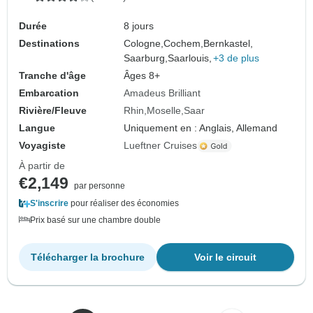
Durée
8 jours
Destinations
Cologne,
Cochem,
Bernkastel,
Saarburg,
Saarlouis,
+3 de plus
Tranche d'âge
Âges 8+
Embarcation
Amadeus Brilliant
Rivière/Fleuve
Rhin
Moselle
Saar
Langue
Uniquement en : Anglais, Allemand
Voyagiste
Lueftner Cruises
À partir de
€2,149
par personne
S'inscrire
pour réaliser des économies
Prix basé sur une chambre double
Télécharger la brochure
Voir le circuit