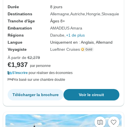
Durée
8 jours
Destinations
Allemagne
Autriche
Hongrie
Slovaquie
Tranche d'âge
Âges 8+
Embarcation
AMADEUS Amara
Régions
Danube
+1 de plus
Langue
Uniquement en : Anglais, Allemand
Voyagiste
Lueftner Cruises
À partir de
€2,279
€1,937
par personne
S'inscrire
pour réaliser des économies
Prix basé sur une chambre double
Télécharger la brochure
Voir le circuit