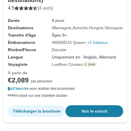
destinations)
4.5
(4 avis)
Durée
8 jours
Destinations
Allemagne
Autriche
Hongrie
Slovaquie
Tranche d'âge
Âges 8+
Embarcations
AMADEUS Queen
+2 bateaux
Rivière/Fleuve
Danube
Langue
Uniquement en : Anglais, Allemand
Voyagiste
Lueftner Cruises
À partir de
€2,089
par personne
S'inscrire
pour réaliser des économies
Prix basé sur une chambre double
Télécharger la brochure
Voir le circuit