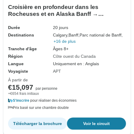
Croisière en profondeur dans les
Rocheuses et en Alaska Banff →
Vancouver (2027)
Durée
20 jours
Destinations
Calgary,
Banff,
Parc national de Banff,
+16 de plus
Tranche d'âge
Âges 8+
Région
Côte ouest du Canada
Langue
Uniquement en : Anglais
Voyagiste
APT
À partir de
€15,097
par personne
+€654 frais initiaux
S'inscrire
pour réaliser des économies
Prix basé sur une chambre double
Télécharger la brochure
Voir le circuit