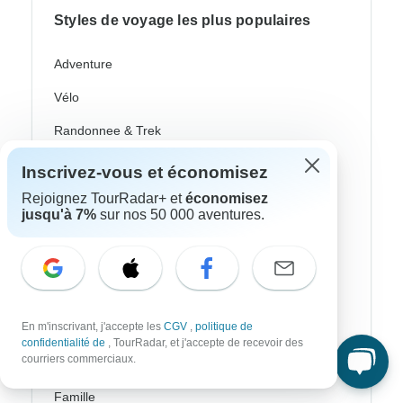
Styles de voyage les plus populaires
Adventure
Vélo
Randonnee & Trek
Aurores Boréales
Inscrivez-vous et économisez
Croisière Fluviale
Rejoignez TourRadar+ et
économisez
jusqu'à 7%
sur nos 50 000 aventures.
Afrique Safari
Voyages Culturel
Autocar / Bus
En m'inscrivant, j'accepte les
CGV
,
politique de
Train Et Rail
confidentialité de
, TourRadar, et j'accepte de recevoir des
courriers commerciaux.
Plage
Famille