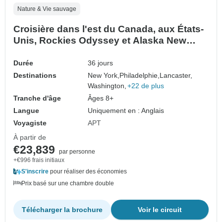
Nature & Vie sauvage
Croisière dans l'est du Canada, aux États-
Unis, Rockies Odyssey et Alaska New
York City → Vancouver (2027)
Durée
36 jours
Destinations
New York,
Philadelphie,
Lancaster,
Washington,
+22 de plus
Tranche d'âge
Âges 8+
Langue
Uniquement en : Anglais
Voyagiste
APT
À partir de
€23,839
par personne
+€996 frais initiaux
S'inscrire
pour réaliser des économies
Prix basé sur une chambre double
Télécharger la brochure
Voir le circuit