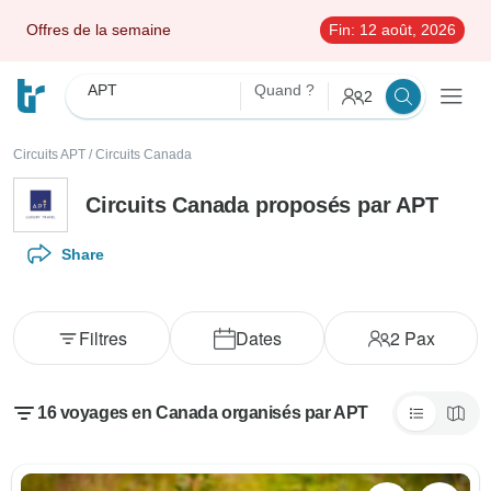
Offres de la semaine
Fin:
12 août, 2026
APT
Quand ?
2
Circuits APT
/
Circuits Canada
Circuits Canada proposés par APT
Share
Filtres
Dates
2
Pax
16 voyages en Canada organisés par APT