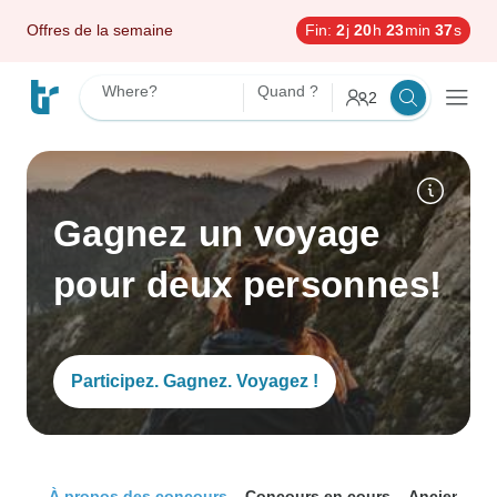
Offres de la semaine
Fin:
2
j
20
h
23
min
36
s
Where?
Quand ?
2
Gagnez un voyage
pour deux personnes!
Participez. Gagnez. Voyagez !
À propos des concours
Concours en cours
Anciens ga