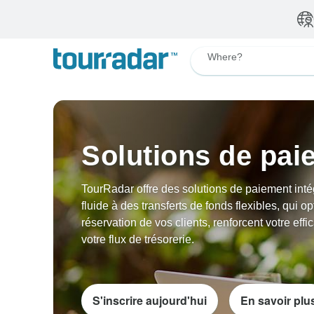
Where?
Solutions de pai
TourRadar offre des solutions de paiement intég
fluide à des transferts de fonds flexibles, qui o
réservation de vos clients, renforcent votre effi
votre flux de trésorerie.
S'inscrire aujourd'hui
En savoir plu