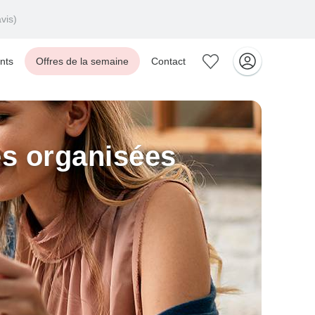
vis)
nts
Offres de la semaine
Contact
es organisées