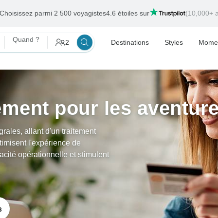
Choisissez parmi 2 500 voyagistes
4.6 étoiles sur
(10,000+ a
Quand ?
2
Destinations
Styles
Mome
ement pour les aventur
rales, allant d'un traitement
ptimisent l'expérience de
cacité opérationnelle et stimulent
s