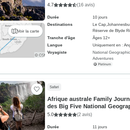
4.7
(16 avis)
Durée
10 jours
Destinations
Le Cap,
Johannesbu
Réserve de Blyde R
Voir la carte
Tranche d'âge
Âges 12+
Langue
Uniquement en : Ang
Voyagiste
National Geographic
Adventures
Safari
Afrique australe Family Journ
des Big Five National Geogra
5.0
(2 avis)
Durée
11 jours