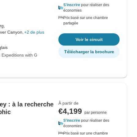
S'inscrire
pour réaliser des
économies
Prix basé sur une chambre
partagée
rg,
iver Canyon,
+2 de plus
Voir le circuit
lais
Télécharger la brochure
 Expeditions with G
À partir de
ey : à la recherche
€4,199
phic
par personne
S'inscrire
pour réaliser des
économies
Prix basé sur une chambre