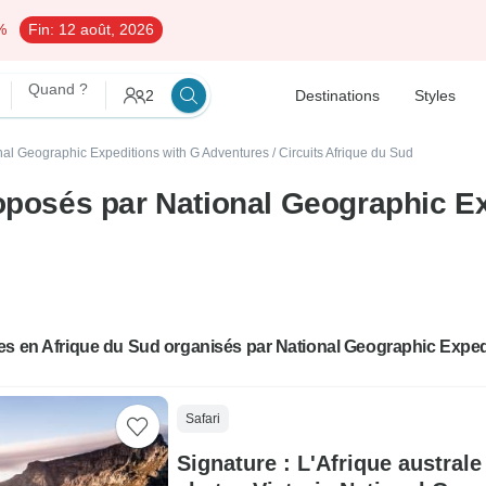
%
Fin:
12 août, 2026
Quand ?
2
Destinations
Styles
onal Geographic Expeditions with G Adventures
/
Circuits Afrique du Sud
roposés par National Geographic E
es en Afrique du Sud organisés par National Geographic Exped
Safari
Signature : L'Afrique austral