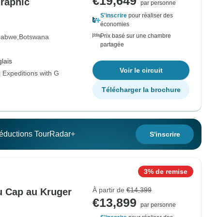
€19,649
graphic
par personne
S'inscrire
pour réaliser des
économies
Prix basé sur une chambre
babwe
Botswana
partagée
lais
Voir le circuit
 Expeditions with G
Télécharger la brochure
 réductions TourRadar+
S'inscrire
3% de remise
À partir de
€14,399
du Cap au Kruger
€13,899
par personne