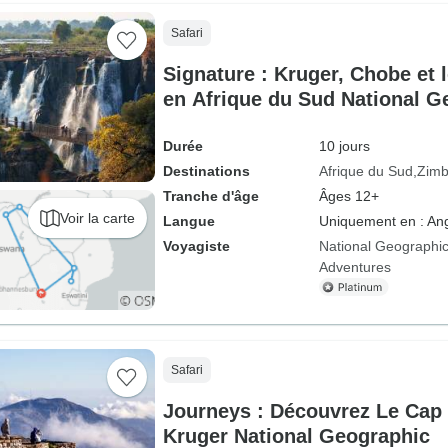
Safari
Signature : Kruger, Chobe et l
en Afrique du Sud National G
Durée
10 jours
Destinations
Afrique du Sud
Zim
Tranche d'âge
Âges 12+
Voir la carte
Langue
Uniquement en : Ang
Voyagiste
National Geographic
Adventures
Safari
Journeys : Découvrez Le Cap e
Kruger National Geographic