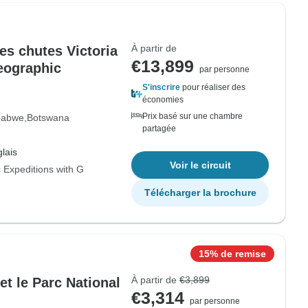
À partir de
es chutes Victoria
€13,899
eographic
par personne
S'inscrire
pour réaliser des
économies
Prix basé sur une chambre
babwe
Botswana
partagée
lais
Voir le circuit
 Expeditions with G
Télécharger la brochure
15% de remise
À partir de
€3,899
t le Parc National
€3,314
par personne