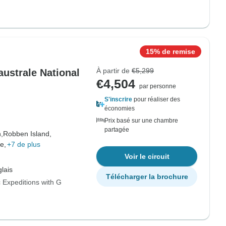
15% de remise
À partir de
€5,299
australe National
€4,504
par personne
S'inscrire
pour réaliser des
économies
Prix basé sur une chambre
partagée
,
Robben Island,
e,
+7 de plus
Voir le circuit
lais
Télécharger la brochure
 Expeditions with G