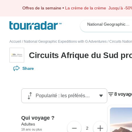
Offres de la semaine
•
La crème de la crème
Jusqu'à -50
National Geographic Expeditions with G Adventures
Accueil
/
National Geographic Expeditions with G Adventures
/
Circuits Nati
Circuits Afrique du Sud p
Share
8 voyag
Qui voyage ?
Adultes
2
18 ans ou plus