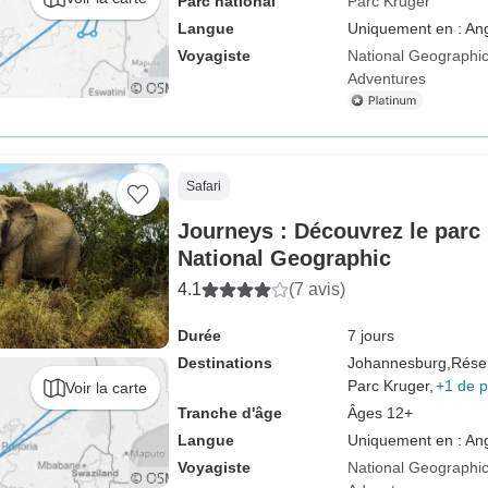
Parc national
Parc Kruger
Langue
Uniquement en : Ang
Voyagiste
National Geographic
Adventures
Safari
Journeys : Découvrez le parc 
National Geographic
4.1
(7 avis)
Durée
7 jours
Destinations
Johannesburg,
Rése
Parc Kruger,
+1 de p
Voir la carte
Tranche d'âge
Âges 12+
Langue
Uniquement en : Ang
Voyagiste
National Geographic