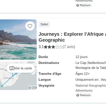
Adventures
Safari
Journeys : Explorer l'Afrique 
Geographic
3.1
(7 avis)
Durée
12 jours
Destinations
Le Cap,
Stellenbosch
Montagne de la Tabl
Voir la carte
Tranche d'âge
Âges 12+
Langue
Uniquement en : Ang
Voyagiste
National Geographic
Adventures