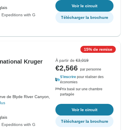
Voir le circuit
lais
 Expeditions with G
Télécharger la brochure
15% de remise
À partir de
€3,019
national Kruger
€2,566
par personne
S'inscrire
pour réaliser des
économies
Prix basé sur une chambre
partagée
rve de Blyde River Canyon,
lus
Voir le circuit
lais
Télécharger la brochure
 Expeditions with G