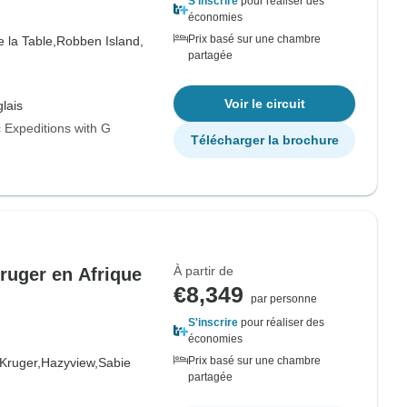
S'inscrire
pour réaliser des
économies
Prix basé sur une chambre
 la Table,
Robben Island,
partagée
Voir le circuit
lais
 Expeditions with G
Télécharger la brochure
À partir de
Kruger en Afrique
€8,349
par personne
S'inscrire
pour réaliser des
économies
Prix basé sur une chambre
Kruger,
Hazyview,
Sabie
partagée