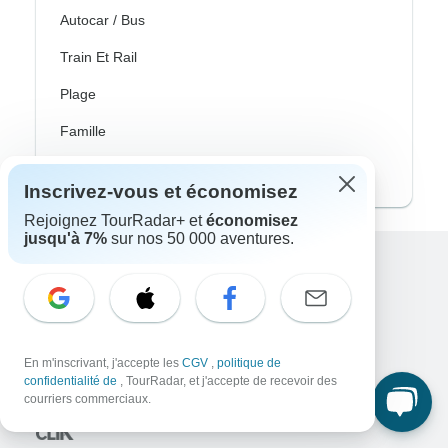
Autocar / Bus
Train Et Rail
Plage
Famille
Voyages Privés
Inscrivez-vous et économisez
Rejoignez TourRadar+ et
économisez
jusqu'à 7%
sur nos 50 000 aventures.
Excellent
10,000+
avis sur
En lien avec
En m'inscrivant, j'accepte les
CGV
,
politique de
confidentialité de
, TourRadar, et j'accepte de recevoir des
courriers commerciaux.