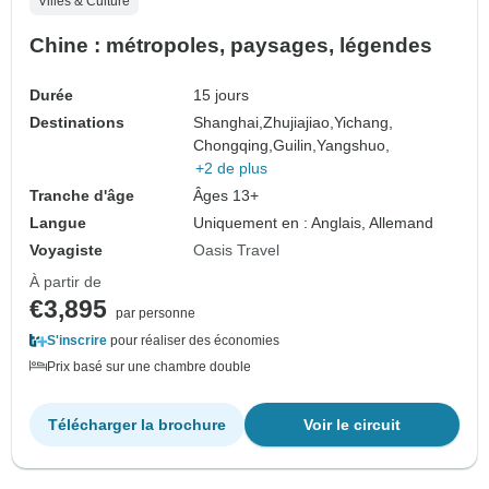
Villes & Culture
Chine : métropoles, paysages, légendes
Durée
15 jours
Destinations
Shanghai,
Zhujiajiao,
Yichang,
Chongqing,
Guilin,
Yangshuo,
+2 de plus
Tranche d'âge
Âges 13+
Langue
Uniquement en : Anglais, Allemand
Voyagiste
Oasis Travel
À partir de
€3,895
par personne
S'inscrire
pour réaliser des économies
Prix basé sur une chambre double
Télécharger la brochure
Voir le circuit