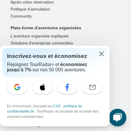
Après votre réservation
Politique d'annulation
Community
Plate-forme d'aventures organisées
L'aventure organisée expliquée
Solutions d'entreprise connectées
Voyagistes
Inscrivez-vous et économisez
Développer une entreprise prospère
Rejoignez TourRadar+ et
économisez
jusqu'à 7%
sur nos 50 000 aventures.
Solutions de paiement
Augmenter la visibilité
Optimiser les réservations directes
Connexion du voyagiste
Guides
En m'inscrivant, j'accepte les
CGV
,
politique de
Guide de l'année
confidentialité de
, TourRadar, et j'accepte de recevoir des
courriers commerciaux.
Inscription de guide
Connexion du guide