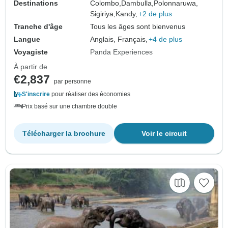
Destinations
Colombo,
Dambulla,
Polonnaruwa,
Sigiriya,
Kandy,
+2 de plus
Tranche d'âge
Tous les âges sont bienvenus
Langue
Anglais, Français,
+4 de plus
Voyagiste
Panda Experiences
À partir de
€2,837
par personne
S'inscrire
pour réaliser des économies
Prix basé sur une chambre double
Télécharger la brochure
Voir le circuit