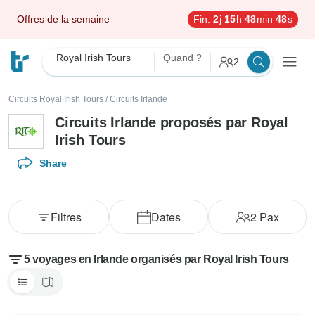
Offres de la semaine
Fin:
2
j
15
h
48
min
47
s
Royal Irish Tours
Quand ?
2
Circuits Royal Irish Tours
/
Circuits Irlande
Circuits Irlande proposés par Royal
Irish Tours
Share
Filtres
Dates
2
Pax
5 voyages en Irlande organisés par Royal Irish Tours