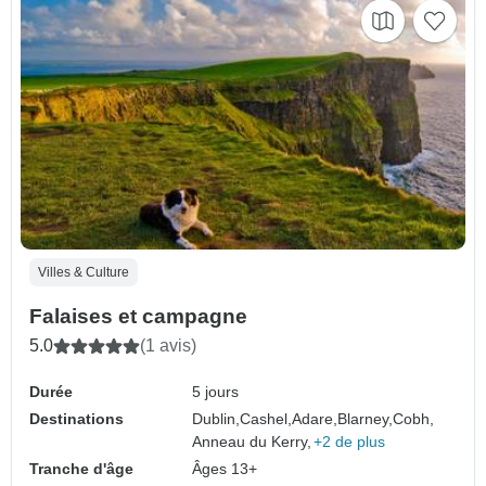
Villes & Culture
Falaises et campagne
5.0
(1 avis)
Durée
5 jours
Destinations
Dublin,
Cashel,
Adare,
Blarney,
Cobh,
Anneau du Kerry,
+2 de plus
Tranche d'âge
Âges 13+