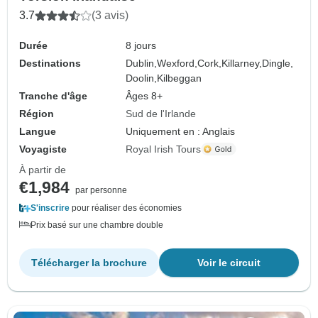
3.7
(3 avis)
Durée
8 jours
Destinations
Dublin,
Wexford,
Cork,
Killarney,
Dingle,
Doolin,
Kilbeggan
Tranche d'âge
Âges 8+
Région
Sud de l'Irlande
Langue
Uniquement en : Anglais
Voyagiste
Royal Irish Tours
À partir de
€1,984
par personne
S'inscrire
pour réaliser des économies
Prix basé sur une chambre double
Télécharger la brochure
Voir le circuit