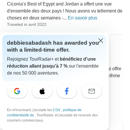
Ciconia's Best of Egypt and Jordan a offert une vue
d'ensemble des deux pays ! Nous avons vu tellement de
choses en deux semaines -...
En savoir plus
Traveled in avril 2022
debbiesabadash has awarded you
Sicily Grand Tour
with a limited-time offer.
28 oct., 2021
Rejoignez TourRadar+ et
bénéficiez d'une
5.0
•
Excellent
réduction allant jusqu'à 7 %
sur l'ensemble
Il s'agit d'un itinéraire chargé (mais confortable) qui offre
de nos 50 000 aventures.
une introduction aux points forts de la Sicile ! Le rythme
est confortable....
En savoir plus
Traveled in octobre 2021
En m'inscrivant, j'accepte les
CGV
,
politique de
confidentialité de
, TourRadar, et j'accepte de recevoir des
courriers commerciaux.
Destinations les plus populaires